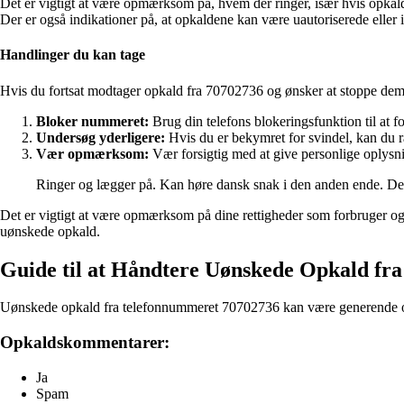
Det er vigtigt at være opmærksom på, hvem der ringer, især hvis opka
Der er også indikationer på, at opkaldene kan være uautoriserede eller
Handlinger du kan tage
Hvis du fortsat modtager opkald fra 70702736 og ønsker at stoppe dem
Bloker nummeret:
Brug din telefons blokeringsfunktion til at f
Undersøg yderligere:
Hvis du er bekymret for svindel, kan du r
Vær opmærksom:
Vær forsigtig med at give personlige oplysni
Ringer og lægger på. Kan høre dansk snak i den anden ende. Det 
Det er vigtigt at være opmærksom på dine rettigheder som forbruger og b
uønskede opkald.
Guide til at Håndtere Uønskede Opkald f
Uønskede opkald fra telefonnummeret 70702736 kan være generende og f
Opkaldskommentarer:
Ja
Spam