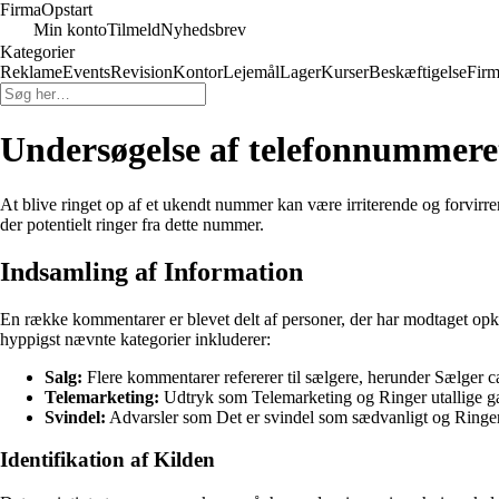
Firma
Opstart
Min konto
Tilmeld
Nyhedsbrev
Kategorier
Reklame
Events
Revision
Kontor
Lejemål
Lager
Kurser
Beskæftigelse
Firm
Undersøgelse af telefonnummeret
At blive ringet op af et ukendt nummer kan være irriterende og forvir
der potentielt ringer fra dette nummer.
Indsamling af Information
En række kommentarer er blevet delt af personer, der har modtaget opka
hyppigst nævnte kategorier inkluderer:
Salg:
Flere kommentarer refererer til sælgere, herunder Sælger ca
Telemarketing:
Udtryk som Telemarketing og Ringer utallige ga
Svindel:
Advarsler som Det er svindel som sædvanligt og Ringer 
Identifikation af Kilden