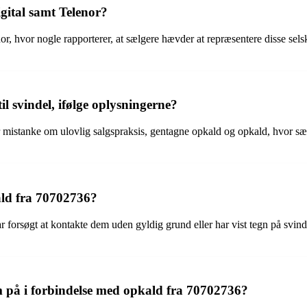
gital samt Telenor?
or, hvor nogle rapporterer, at sælgere hævder at repræsentere disse sels
l svindel, ifølge oplysningerne?
r mistanke om ulovlig salgspraksis, gentagne opkald og opkald, hvor sæ
ald fra 70702736?
 forsøgt at kontakte dem uden gyldig grund eller har vist tegn på svin
på i forbindelse med opkald fra 70702736?