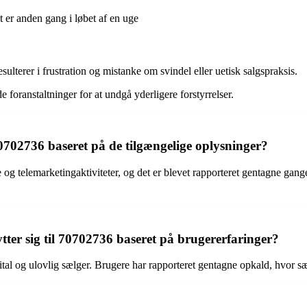
 er anden gang i løbet af en uge
terer i frustration og mistanke om svindel eller uetisk salgspraksis.
foranstaltninger for at undgå yderligere forstyrrelser.
0702736 baseret på de tilgængelige oplysninger?
 og telemarketingaktiviteter, og det er blevet rapporteret gentagne gan
tter sig til 70702736 baseret på brugererfaringer?
al og ulovlig sælger. Brugere har rapporteret gentagne opkald, hvor s