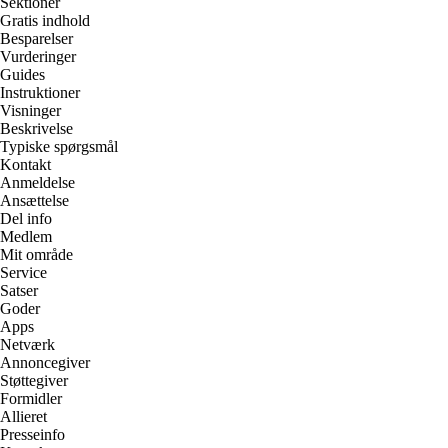
Sektioner
Gratis indhold
Besparelser
Vurderinger
Guides
Instruktioner
Visninger
Beskrivelse
Typiske spørgsmål
Kontakt
Anmeldelse
Ansættelse
Del info
Medlem
Mit område
Service
Satser
Goder
Apps
Netværk
Annoncegiver
Støttegiver
Formidler
Allieret
Presseinfo