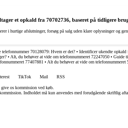
r et opkald fra 70702736, baseret på tidligere brug
lterer i hurtige afslutninger, forsøg på salg uden klare oplysninger og 
de telefonnummer 70128079: Hvem er det?
•
Identificer ukendte opkal
ger?
•
Alt, du behøver at vide om telefonnummeret 72247050
•
Guide t
elefonnummeret 77407881
•
Alt du behøver at vide om telefonnummeret
terest
TikTok
Mail
RSS
n give os kommission ved køb.
få kommission. Indholdet må kun anvendes med forudgående skriftlig afta