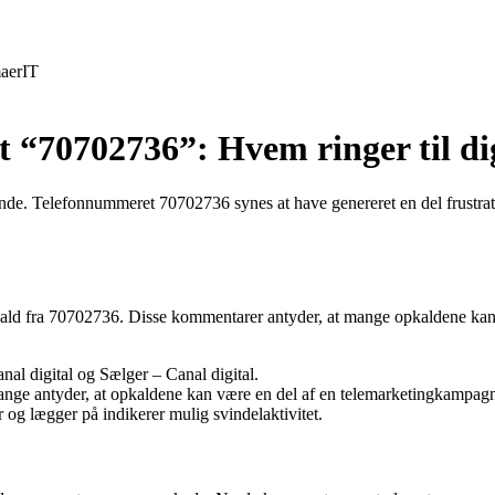
aer
IT
 “70702736”: Hvem ringer til di
rende. Telefonnummeret 70702736 synes at have genereret en del frustr
ld fra 70702736. Disse kommentarer antyder, at mange opkaldene kan vær
nal digital og Sælger – Canal digital.
nge antyder, at opkaldene kan være en del af en telemarketingkampag
og lægger på indikerer mulig svindelaktivitet.