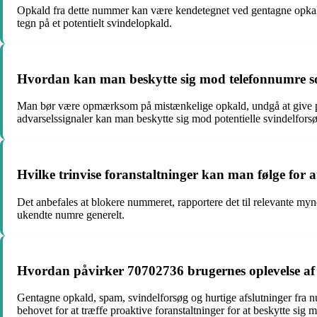
Opkald fra dette nummer kan være kendetegnet ved gentagne opkald,
tegn på et potentielt svindelopkald.
Hvordan kan man beskytte sig mod telefonnumre s
Man bør være opmærksom på mistænkelige opkald, undgå at give pers
advarselssignaler kan man beskytte sig mod potentielle svindelfors
Hvilke trinvise foranstaltninger kan man følge for
Det anbefales at blokere nummeret, rapportere det til relevante myn
ukendte numre generelt.
Hvordan påvirker 70702736 brugernes oplevelse af d
Gentagne opkald, spam, svindelforsøg og hurtige afslutninger fra nu
behovet for at træffe proaktive foranstaltninger for at beskytte sig