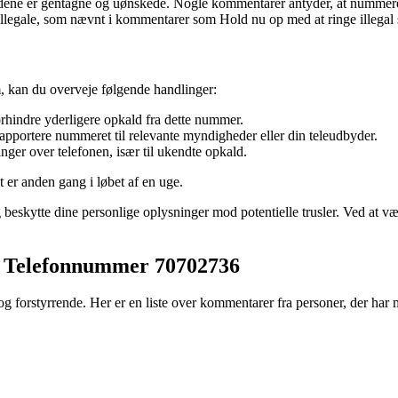
ldene er gentagne og uønskede. Nogle kommentarer antyder, at nummeret
 illegale, som nævnt i kommentarer som Hold nu op med at ringe illegal 
, kan du overveje følgende handlinger:
orhindre yderligere opkald fra dette nummer.
apportere nummeret til relevante myndigheder eller din teleudbyder.
nger over telefonen, især til ukendte opkald.
er anden gang i løbet af en uge.
eskytte dine personlige oplysninger mod potentielle trusler. Ved at vær
ra Telefonnummer 70702736
orstyrrende. Her er en liste over kommentarer fra personer, der har 