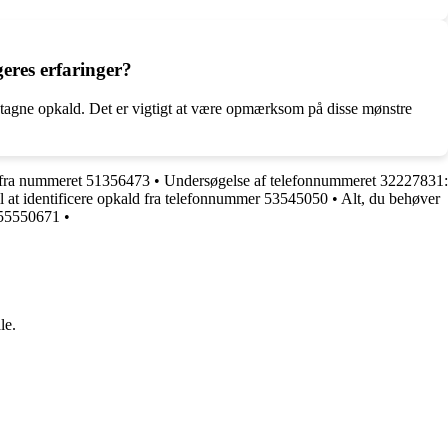
eres erfaringer?
gentagne opkald. Det er vigtigt at være opmærksom på disse mønstre
d fra nummeret 51356473
•
Undersøgelse af telefonnummeret 32227831:
il at identificere opkald fra telefonnummer 53545050
•
Alt, du behøver
 55550671
•
le.