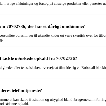
 hurtige afslutninger og forsøg på at sælge produkter eller tjenester 
om 70702736, der har et dårligt omdømme?
onlige oplysninger til ukendte kilder og være skeptisk over for tilbu
øg.
 at tackle uønskede opkald fra 70702736?
digheder eller teleselskaber, overveje at tilmelde sig en Robocall bloc
eres telefonitjeneste?
mmeret kan skabe frustration og utryghed blandt brugerne samt forringe d
 mod sådanne opkald.