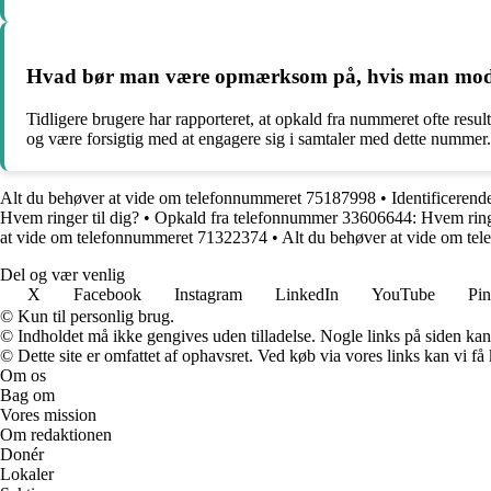
Hvad bør man være opmærksom på, hvis man modtage
Tidligere brugere har rapporteret, at opkald fra nummeret ofte resu
og være forsigtig med at engagere sig i samtaler med dette nummer.
Alt du behøver at vide om telefonnummeret 75187998
•
Identificeren
Hvem ringer til dig?
•
Opkald fra telefonnummer 33606644: Hvem rin
at vide om telefonnummeret 71322374
•
Alt du behøver at vide om t
Del og vær venlig
X
Facebook
Instagram
LinkedIn
YouTube
Pin
© Kun til personlig brug.
© Indholdet må ikke gengives uden tilladelse. Nogle links på siden ka
© Dette site er omfattet af ophavsret. Ved køb via vores links kan vi 
Om os
Bag om
Vores mission
Om redaktionen
Donér
Lokaler