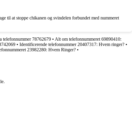
ge til at stoppe chikanen og svindelen forbundet med nummeret
fra telefonnummer 78762679
•
Alt om telefonnummeret 69890410:
78742069
•
Identificerende telefonnummer 20407317: Hvem ringer?
•
elefonnummeret 23982280: Hvem Ringer?
•
le.