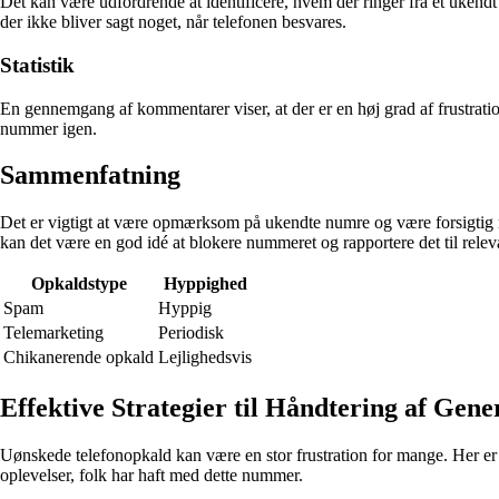
Det kan være udfordrende at identificere, hvem der ringer fra et ukendt
der ikke bliver sagt noget, når telefonen besvares.
Statistik
En gennemgang af kommentarer viser, at der er en høj grad af frustrati
nummer igen.
Sammenfatning
Det er vigtigt at være opmærksom på ukendte numre og være forsigtig 
kan det være en god idé at blokere nummeret og rapportere det til rele
Opkaldstype
Hyppighed
Spam
Hyppig
Telemarketing
Periodisk
Chikanerende opkald
Lejlighedsvis
Effektive Strategier til Håndtering af Ge
Uønskede telefonopkald kan være en stor frustration for mange. Her er
oplevelser, folk har haft med dette nummer.