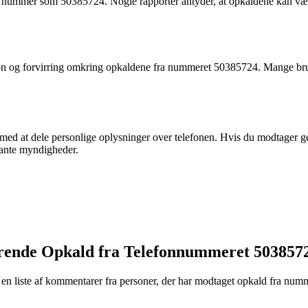
 nummer som 50385724. Nogle rapporter antyder, at opkaldene kan være re
on og forvirring omkring opkaldene fra nummeret 50385724. Mange bruger
med at dele personlige oplysninger over telefonen. Hvis du modtager g
vante myndigheder.
nerende Opkald fra Telefonnummeret 503857
 en liste af kommentarer fra personer, der har modtaget opkald fra num