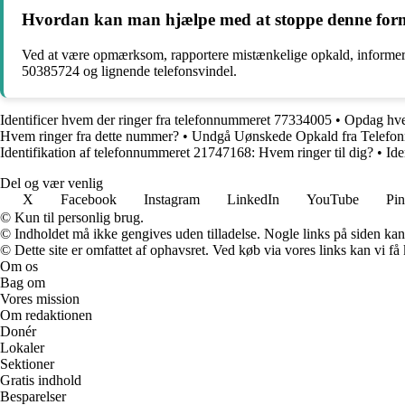
Hvordan kan man hjælpe med at stoppe denne form 
Ved at være opmærksom, rapportere mistænkelige opkald, informer
50385724 og lignende telefonsvindel.
Identificer hvem der ringer fra telefonnummeret 77334005
•
Opdag hve
Hvem ringer fra dette nummer?
•
Undgå Uønskede Opkald fra Telef
Identifikation af telefonnummeret 21747168: Hvem ringer til dig?
•
Ide
Del og vær venlig
X
Facebook
Instagram
LinkedIn
YouTube
Pin
© Kun til personlig brug.
© Indholdet må ikke gengives uden tilladelse. Nogle links på siden ka
© Dette site er omfattet af ophavsret. Ved køb via vores links kan vi 
Om os
Bag om
Vores mission
Om redaktionen
Donér
Lokaler
Sektioner
Gratis indhold
Besparelser