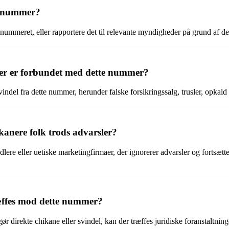
e nummer?
ummeret, eller rapportere det til relevante myndigheder på grund af de
, der er forbundet med dette nummer?
vindel fra dette nummer, herunder falske forsikringssalg, trusler, opkald
kanere folk trods advarsler?
lere eller uetiske marketingfirmaer, der ignorerer advarsler og fortsætt
ræffes mod dette nummer?
r direkte chikane eller svindel, kan der træffes juridiske foranstaltni