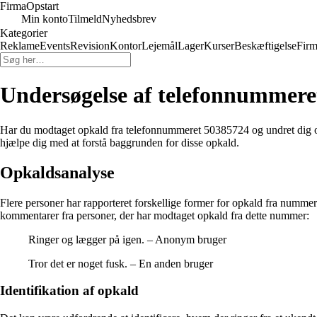
Firma
Opstart
Min konto
Tilmeld
Nyhedsbrev
Kategorier
Reklame
Events
Revision
Kontor
Lejemål
Lager
Kurser
Beskæftigelse
Firm
Undersøgelse af telefonnummere
Har du modtaget opkald fra telefonnummeret 50385724 og undret dig ov
hjælpe dig med at forstå baggrunden for disse opkald.
Opkaldsanalyse
Flere personer har rapporteret forskellige former for opkald fra numm
kommentarer fra personer, der har modtaget opkald fra dette nummer:
Ringer og lægger på igen. – Anonym bruger
Tror det er noget fusk. – En anden bruger
Identifikation af opkald