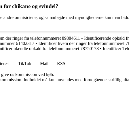
for chikane og svindel?
e andre om risiciene, og samarbejde med myndighederne kan man bidra
m der ringer fra telefonnummeret 89884611
•
Identificerende opkald 
onnummer 61402317
•
Identificer hvem der ringer fra telefonnummeret 
ntificer ukendte opkald fra telefonnummeret 78750178
•
Identificer T
terest
TikTok
Mail
RSS
n give os kommission ved køb.
få kommission. Indholdet må kun anvendes med forudgående skriftlig afta