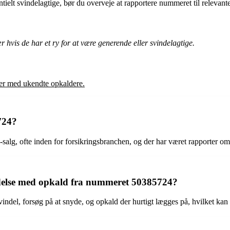
tielt svindelagtige, bør du overveje at rapportere nummeret til relevan
hvis de har et ry for at være generende eller svindelagtige.
nger med ukendte opkaldere.
724?
-salg, ofte inden for forsikringsbranchen, og der har været rapporter om 
indelse med opkald fra nummeret 50385724?
del, forsøg på at snyde, og opkald der hurtigt lægges på, hvilket kan v