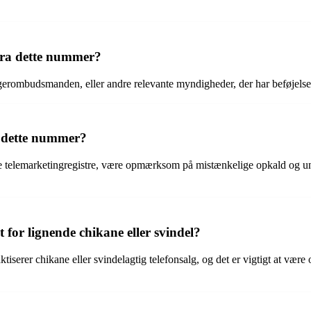
fra dette nummer?
erombudsmanden, eller andre relevante myndigheder, der har beføjelse t
a dette nummer?
e telemarketingregistre, være opmærksom på mistænkelige opkald og undg
 for lignende chikane eller svindel?
iserer chikane eller svindelagtig telefonsalg, og det er vigtigt at vær