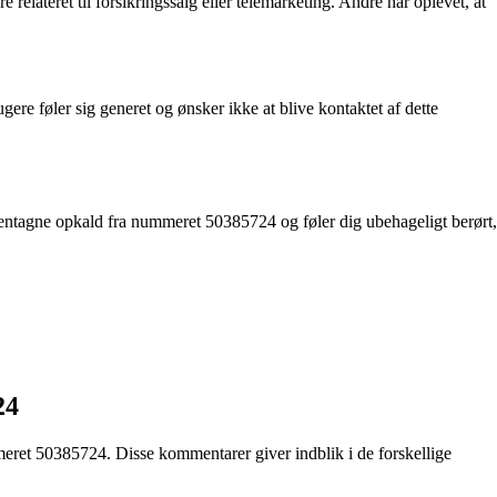
lateret til forsikringssalg eller telemarketing. Andre har oplevet, at
e føler sig generet og ønsker ikke at blive kontaktet af dette
entagne opkald fra nummeret 50385724 og føler dig ubehageligt berørt,
24
meret 50385724. Disse kommentarer giver indblik i de forskellige