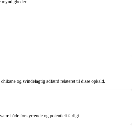
te myndigheder.
chikane og svindelagtig adfærd relateret til disse opkald.
ære både forstyrrende og potentielt farligt.