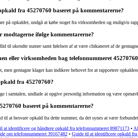
f opkald fra 45270760 baseret på kommentarerne?
are på opkaldet, undgå at købe noget fra virksomheden og muligvis ra
or modtagerne ifølge kommentarerne?
illid til ukendte numre samt følelsen af at være chikaneret af de gentagn
sonen eller virksomheden bag telefonnummeret 4527076
, men gentagne klager kan indikere behovet for at rapportere opkaldene
opkald fra 45270760?
age i samtalen, undlade at opgive personlig information og være opmæ
t 45270760 baseret på kommentarerne?
old til at besvare opkald fra dette nummer, da det synes at være forbunde
il at identificere og håndtere opkald fra telefonnummeret 89871173
•
Al
 vide om telefonnummeret 39167482
•
Guide til at identificere opkald 