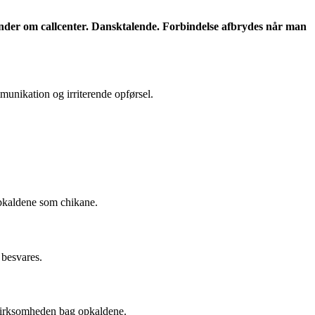
nder om callcenter. Dansktalende. Forbindelse afbrydes når man
unikation og irriterende opførsel.
 opkaldene som chikane.
 besvares.
a virksomheden bag opkaldene.