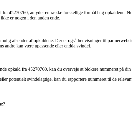
fra 45270760, antyder en række forskellige formål bag opkaldene. Nogl
r ikke er nogen i den anden ende.
g afsender af opkaldene. Der er også henvisninger til partnerwebsid
ns andre kan være upassende eller endda svindel.
nde opkald fra 45270760, kan du overveje at blokere nummeret på din 
ler potentielt svindelagtige, kan du rapportere nummeret til de relevan
me?