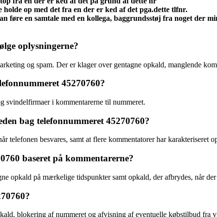
 stop fra en der er ked af det på grund af dette nr
lle holde op med det fra en der er ked af det pga.dette tlfnr.
føre en samtale med en kollega, baggrundsstøj fra noget der mi
ølge oplysningerne?
emarketing og spam. Der er klager over gentagne opkald, manglende komm
 telefonnummeret 45270760?
g svindelfirmaer i kommentarerne til nummeret.
mheden bag telefonnummeret 45270760?
 når telefonen besvares, samt at flere kommentatorer har karakteriseret
70760 baseret på kommentarerne?
ne opkald på mærkelige tidspunkter samt opkald, der afbrydes, når der
270760?
opkald, blokering af nummeret og afvisning af eventuelle købstilbud fr