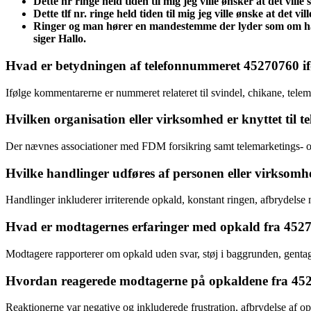
Dette nr ringe held tiden til mig jeg ville ønsker at det ville
Dette tlf nr. ringe held tiden til mig jeg ville ønske at det vi
Ringer og man hører en mandestemme der lyder som om han 
siger Hallo.
Hvad er betydningen af telefonnummeret 45270760 if
Ifølge kommentarerne er nummeret relateret til svindel, chikane, tel
Hvilken organisation eller virksomhed er knyttet til
Der nævnes associationer med FDM forsikring samt telemarketings- o
Hvilke handlinger udføres af personen eller virkso
Handlinger inkluderer irriterende opkald, konstant ringen, afbrydelse
Hvad er modtagernes erfaringer med opkald fra 452
Modtagere rapporterer om opkald uden svar, støj i baggrunden, gentag
Hvordan reagerede modtagerne på opkaldene fra 45
Reaktionerne var negative og inkluderede frustration, afbrydelse af 