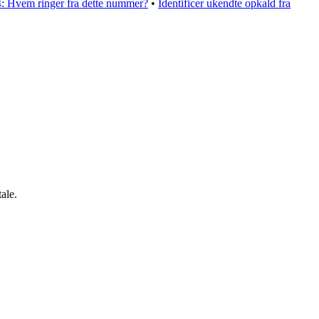
: Hvem ringer fra dette nummer?
•
Identificer ukendte opkald fra
ale.