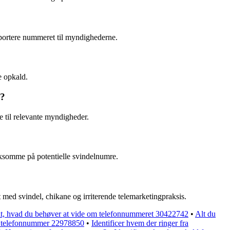
pportere nummeret til myndighederne.
e opkald.
0?
 til relevante myndigheder.
rksomme på potentielle svindelnumre.
t med svindel, chikane og irriterende telemarketingpraksis.
t, hvad du behøver at vide om telefonnummeret 30422742
•
Alt du
fra telefonnummer 22978850
•
Identificer hvem der ringer fra