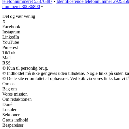
telefonnummeret 53370387
•
Identificerende telefonnummer 2925859
nummeret 30636890
•
Del og vær venlig
X
Facebook
Instagram
LinkedIn
YouTube
Pinterest
TikTok
Mail
RSS
© Kun til personlig brug.
© Indholdet må ikke gengives uden tilladelse. Nogle links på siden 
© Dette site er omfattet af ophavsret. Ved køb via vores links kan vi
Om os
Bag om
Vores mission
Om redaktionen
Donér
Lokaler
Sektioner
Gratis indhold
Besparelser