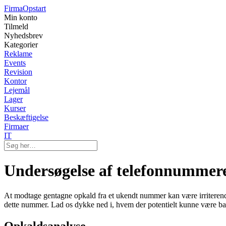
Firma
Opstart
Min konto
Tilmeld
Nyhedsbrev
Kategorier
Reklame
Events
Revision
Kontor
Lejemål
Lager
Kurser
Beskæftigelse
Firmaer
IT
Undersøgelse af telefonnummer
At modtage gentagne opkald fra et ukendt nummer kan være irriteren
dette nummer. Lad os dykke ned i, hvem der potentielt kunne være ba
Opkaldsanalyse