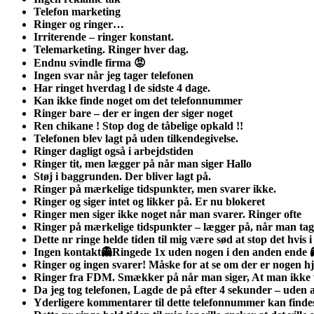
Telefon marketing
Ringer og ringer…
Irriterende – ringer konstant.
Telemarketing. Ringer hver dag.
Endnu svindle firma 😡
Ingen svar når jeg tager telefonen
Har ringet hverdag l de sidste 4 dage.
Kan ikke finde noget om det telefonnummer
Ringer bare – der er ingen der siger noget
Ren chikane ! Stop dog de tåbelige opkald !!
Telefonen blev lagt på uden tilkendegivelse.
Ringer dagligt også i arbejdstiden
Ringer tit, men lægger på når man siger Hallo
Støj i baggrunden. Der bliver lagt på.
Ringer på mærkelige tidspunkter, men svarer ikke.
Ringer og siger intet og likker på. Er nu blokeret
Ringer men siger ikke noget når man svarer. Ringer ofte
Ringer på mærkelige tidspunkter – lægger på, når man tage
Dette nr ringe helde tiden til mig være sød at stop det hvis 
Ingen kontakt👻Ringede 1x uden nogen i den anden ende 
Ringer og ingen svarer! Måske for at se om der er nogen 
Ringer fra FDM. Smækker på når man siger, At man ikke v
Da jeg tog telefonen, Lagde de på efter 4 sekunder – uden a
Yderligere kommentarer til dette telefonnummer kan finde