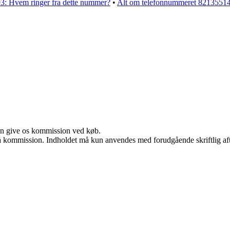
3: Hvem ringer fra dette nummer?
•
Alt om telefonnummeret 82135514
kan give os kommission ved køb.
 få kommission. Indholdet må kun anvendes med forudgående skriftlig aft