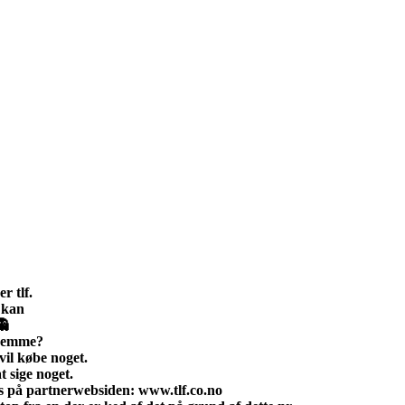
r tlf.
i kan
👻
hjemme?
il købe noget.
t sige noget.
s på partnerwebsiden: www.tlf.co.no