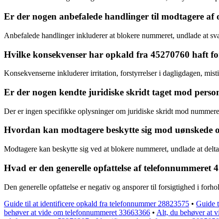
Er der nogen anbefalede handlinger til modtagere a
Anbefalede handlinger inkluderer at blokere nummeret, undlade at sv
Hvilke konsekvenser har opkald fra 45270760 haft f
Konsekvenserne inkluderer irritation, forstyrrelser i dagligdagen, mist
Er der nogen kendte juridiske skridt taget mod per
Der er ingen specifikke oplysninger om juridiske skridt mod nummeret
Hvordan kan modtagere beskytte sig mod uønskede 
Modtagere kan beskytte sig ved at blokere nummeret, undlade at delt
Hvad er den generelle opfattelse af telefonnummere
Den generelle opfattelse er negativ og ansporer til forsigtighed i forh
Guide til at identificere opkald fra telefonnummer 28823575
•
Guide t
behøver at vide om telefonnummeret 33663366
•
Alt, du behøver at