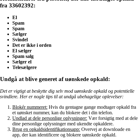
fra 33602392:
El
Spam
Spam
Sælger
Svindel
Det er ikke i orden
El sælger
Spam salg
Sælger el
Telesælgere
Undgå at blive generet af uønskede opkald:
Det er vigtigt at beskytte dig selv mod uønskede opkald og potentielle
svindlere. Her er nogle tips til at undgå ubehagelige oplevelser:
Blokér nummeret:
Hvis du gentagne gange modtager opkald fra
et uønsket nummer, kan du blokere det i din telefon.
Undlad at dele personlige oplysninger:
Vær forsigtig med at dele
dine personlige oplysninger med ukendte opkaldere.
Brug en opkaldsidentifikationsapp:
Overvej at downloade en
app, der kan identificere og blokere uønskede opkald.