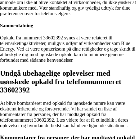
anmode om ikke at blive kontaktet af virksomheder, du ikke ønsker at
kommunikere med. Vær standhaftig og giv tydeligt udtryk for dine
præferencer over for telefonsælgere.
Sammenfatning
Opkald fra nummeret 33602392 synes at være relateret til
telemarketingaktiviteter, muligvis udført af virksomheder som Blue
Energy. Ved at være opmærksom på dine rettigheder og tage skridt til
at beskytte dig mod uønskede opkald kan du minimere generne
forbundet med sådanne henvendelser.
Undgå ubehagelige oplevelser med
uønskede opkald fra telefonnummeret
33602392
At blive bombarderet med opkald fra uønskede numre kan være
ekstremt irriterende og forstyrrende. Vi har samlet en liste af
kommentarer fra personer, der har modtaget opkald fra
telefonnummeret 33602392. Læs videre for at få et indblik i deres
oplevelser og hvordan du bedst kan håndtere lignende situationer.
Kommentarer fra personer, der har modtaget opkald