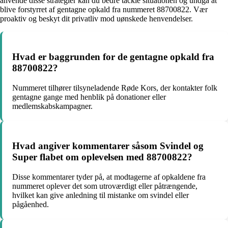
anvende disse strategier kan du bedre tackle situationen og undgå at
blive forstyrret af gentagne opkald fra nummeret 88700822. Vær
proaktiv og beskyt dit privatliv mod uønskede henvendelser.
Hvad er baggrunden for de gentagne opkald fra
88700822?
Nummeret tilhører tilsyneladende Røde Kors, der kontakter folk
gentagne gange med henblik på donationer eller
medlemskabskampagner.
Hvad angiver kommentarer såsom Svindel og
Super flabet om oplevelsen med 88700822?
Disse kommentarer tyder på, at modtagerne af opkaldene fra
nummeret oplever det som utroværdigt eller påtrængende,
hvilket kan give anledning til mistanke om svindel eller
pågåenhed.