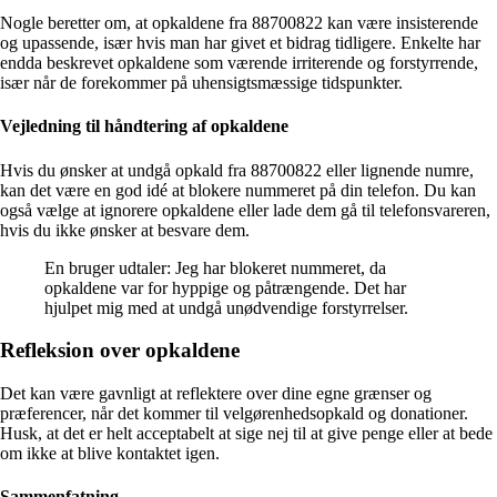
Nogle beretter om, at opkaldene fra 88700822 kan være insisterende
og upassende, især hvis man har givet et bidrag tidligere. Enkelte har
endda beskrevet opkaldene som værende irriterende og forstyrrende,
især når de forekommer på uhensigtsmæssige tidspunkter.
Vejledning til håndtering af opkaldene
Hvis du ønsker at undgå opkald fra 88700822 eller lignende numre,
kan det være en god idé at blokere nummeret på din telefon. Du kan
også vælge at ignorere opkaldene eller lade dem gå til telefonsvareren,
hvis du ikke ønsker at besvare dem.
En bruger udtaler: Jeg har blokeret nummeret, da
opkaldene var for hyppige og påtrængende. Det har
hjulpet mig med at undgå unødvendige forstyrrelser.
Refleksion over opkaldene
Det kan være gavnligt at reflektere over dine egne grænser og
præferencer, når det kommer til velgørenhedsopkald og donationer.
Husk, at det er helt acceptabelt at sige nej til at give penge eller at bede
om ikke at blive kontaktet igen.
Sammenfatning