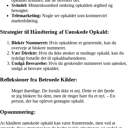
opkaldet afsluttes, når de besvarer det.
Svindel:
Mistænksomhed omkring opkaldets ægthed og
hensigter.
Telemarketing:
Nogle ser opkaldet som kommerciel
markedsføring.
Strategier til Håndtering af Uønskede Opkald:
Blokér Nummeret:
Hvis opkaldene er generende, kan du
overveje at blokere nummeret.
Vær Direkte:
Hvis du ikke ønsker at modtage opkald, kan du
tydeligt fortælle det til opkaldsafsenderen.
Undgå Besvarelse:
Hvis du genkender nummeret som uønsket,
undgå at besvare opkaldet.
Refleksioner fra Betroede Kilder:
Meget ihærdige. De forstår ikke et nej. Dette er det fjerde
nr jeg blokere fra dem, men de ringer bare fra et nyt. – En
person, der har oplevet gentagne opkald.
Opsummering:
At håndtere uønskede opkald kan være frustrerende, men ved at