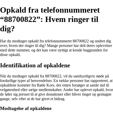
Opkald fra telefonnummeret
“88700822”: Hvem ringer til
dig?
Har du modtaget opkald fra telefonnummeret 88700822 og undret dig
over, hvem der ringer til dig? Mange personer har delt deres oplevelser
med dette nummer, og det kan være nyttigt at kende baggrunden for
disse opkald.
Identifikation af opkaldene
Når du modtager opkald fra 88700822, vil du sandsynligvis støde på
forskellige typer af henvendelser. En række personer har rapporteret, at
opkaldene kommer fra Røde Kors, der enten forsøger at samle ind til
velgørenhed eller sælge medlemskaber. Andre har oplevet opkald, hvor
de føler sig presset til at give donationer eller bliver ringet op gentagne
gange, selv efter at de har givet et bidrag.
Modtagelse af opkaldene