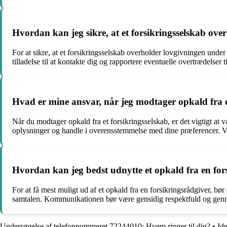
Hvordan kan jeg sikre, at et forsikringsselskab ove
For at sikre, at et forsikringsselskab overholder lovgivningen unde
tilladelse til at kontakte dig og rapportere eventuelle overtrædelser 
Hvad er mine ansvar, når jeg modtager opkald fra e
Når du modtager opkald fra et forsikringsselskab, er det vigtigt at
oplysninger og handle i overensstemmelse med dine præferencer. V
Hvordan kan jeg bedst udnytte et opkald fra en for
For at få mest muligt ud af et opkald fra en forsikringsrådgiver, bør
samtalen. Kommunikationen bør være gensidig respektfuld og gennem
Undersøgelse af telefonnummeret 72244010: Hvem ringer til dig?
•
Id