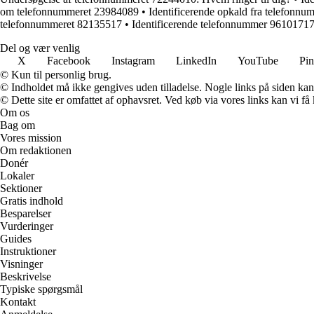
om telefonnummeret 23984089
•
Identificerende opkald fra telefonn
telefonnummeret 82135517
•
Identificerende telefonnummer 96101717
Del og vær venlig
X
Facebook
Instagram
LinkedIn
YouTube
Pin
© Kun til personlig brug.
© Indholdet må ikke gengives uden tilladelse. Nogle links på siden ka
© Dette site er omfattet af ophavsret. Ved køb via vores links kan vi 
Om os
Bag om
Vores mission
Om redaktionen
Donér
Lokaler
Sektioner
Gratis indhold
Besparelser
Vurderinger
Guides
Instruktioner
Visninger
Beskrivelse
Typiske spørgsmål
Kontakt