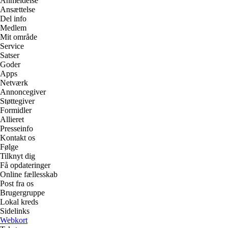
Anmeldelse
Ansættelse
Del info
Medlem
Mit område
Service
Satser
Goder
Apps
Netværk
Annoncegiver
Støttegiver
Formidler
Allieret
Presseinfo
Kontakt os
Følge
Tilknyt dig
Få opdateringer
Online fællesskab
Post fra os
Brugergruppe
Lokal kreds
Sidelinks
Webkort