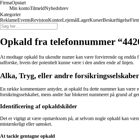
Firma
Opstart
Min konto
Tilmeld
Nyhedsbrev
Kategorier
Reklame
Events
Revision
Kontor
Lejemål
Lager
Kurser
Beskæftigelse
Firm
Opkald fra telefonnummer “4420
At modtage opkald fra ukendte numre kan være forvirrende og endda fru
udforske, hvem der potentielt kunne være i den anden ende af linjen.
Alka, Tryg, eller andre forsikringsselskabe
En række kommentarer antyder, at opkald fra dette nummer kan være rela
forsikringsselskabet, mens andre har blokeret nummeret på grund af g
Identificering af opkaldskilder
Det er vigtigt at være opmærksom på, at selvom nogle opkald kan være leg
mistænkeligt eller uønsket.
At tackle gentagne opkald