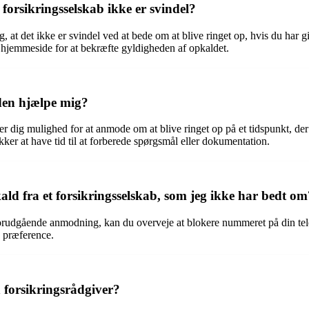
forsikringsselskab ikke er svindel?
, at det ikke er svindel ved at bede om at blive ringet op, hvis du har g
lle hjemmeside for at bekræfte gyldigheden af opkaldet.
den hjælpe mig?
r dig mulighed for at anmode om at blive ringet op på et tidspunkt, der p
ækker at have tid til at forberede spørgsmål eller dokumentation.
ld fra et forsikringsselskab, som jeg ikke har bedt om
orudgående anmodning, kan du overveje at blokere nummeret på din telef
 præference.
 forsikringsrådgiver?