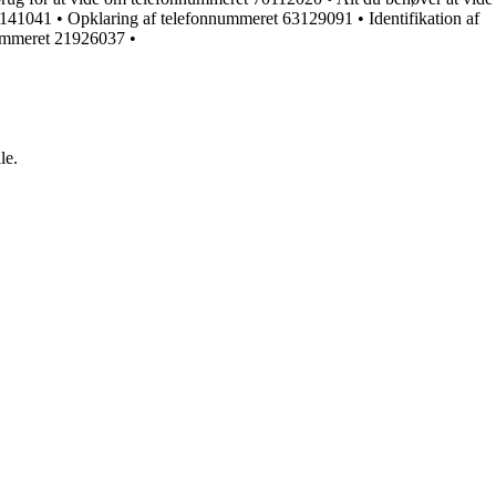
6141041
•
Opklaring af telefonnummeret 63129091
•
Identifikation af
nummeret 21926037
•
le.