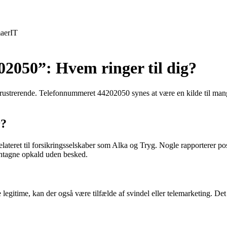
aer
IT
2050”: Hvem ringer til dig?
strerende. Telefonnummeret 44202050 synes at være en kilde til mange 
r?
teret til forsikringsselskaber som Alka og Tryg. Nogle rapporterer posi
entagne opkald uden besked.
itime, kan der også være tilfælde af svindel eller telemarketing. Det er