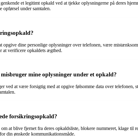
u genkende et legitimt opkald ved at tjekke oplysningerne på deres hj
e opførsel under samtalen.
ikringsopkald?
t opgive dine personlige oplysninger over telefonen, være mistænksom 
or at verificere opkaldets ægthed.
ke misbruger mine oplysninger under et opkald?
ger ved at være forsigtig med at opgive følsomme data over telefonen, 
samtalen.
kede forsikringsopkald?
om at blive fjernet fra deres opkaldsliste, blokere nummeret, klage til 
yk for din ønskede kommunikationsmåde.