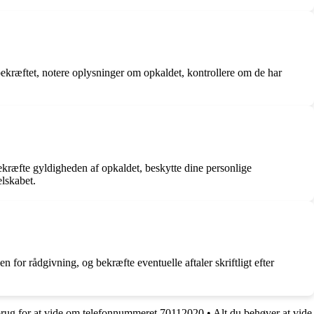
 bekræftet, notere oplysninger om opkaldet, kontrollere om de har
ekræfte gyldigheden af opkaldet, beskytte dine personlige
lskabet.
 for rådgivning, og bekræfte eventuelle aftaler skriftligt efter
brug for at vide om telefonnummeret 70112020
•
Alt du behøver at vide