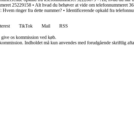
ummeret 25229158
•
Alt hvad du behøver at vide om telefonnummeret 3
: Hvem ringer fra dette nummer?
•
Identificerende opkald fra telefon
terest
TikTok
Mail
RSS
n give os kommission ved køb.
få kommission. Indholdet må kun anvendes med forudgående skriftlig afta