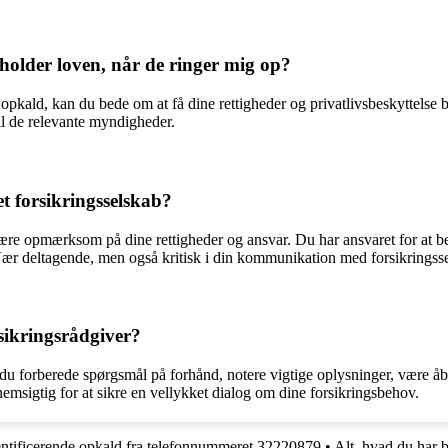
rholder loven, når de ringer mig op?
r opkald, kan du bede om at få dine rettigheder og privatlivsbeskyttelse
til de relevante myndigheder.
t forsikringsselskab?
 være opmærksom på dine rettigheder og ansvar. Du har ansvaret for at b
ær deltagende, men også kritisk i din kommunikation med forsikringsse
sikringsrådgiver?
 du forberede spørgsmål på forhånd, notere vigtige oplysninger, være åben
sigtig for at sikre en vellykket dialog om dine forsikringsbehov.
entificerende opkald fra telefonnummeret 32220879
•
Alt, hvad du har 