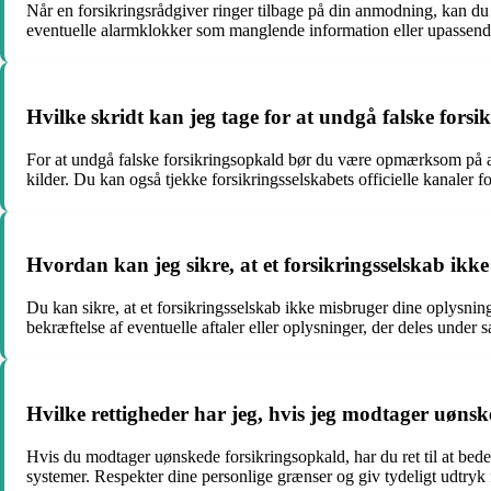
Når en forsikringsrådgiver ringer tilbage på din anmodning, kan d
eventuelle alarmklokker som manglende information eller upassend
Hvilke skridt kan jeg tage for at undgå falske fors
For at undgå falske forsikringsopkald bør du være opmærksom på a
kilder. Du kan også tjekke forsikringsselskabets officielle kanaler f
Hvordan kan jeg sikre, at et forsikringsselskab ik
Du kan sikre, at et forsikringsselskab ikke misbruger dine oplysnin
bekræftelse af eventuelle aftaler eller oplysninger, der deles under 
Hvilke rettigheder har jeg, hvis jeg modtager uøns
Hvis du modtager uønskede forsikringsopkald, har du ret til at bede 
systemer. Respekter dine personlige grænser og giv tydeligt udtr