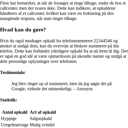
Flere har bemærket, at når de forsøger at ringe tilbage, ender de hos et
callcenter, men der svares ikke. Dette kan indikere, at opkaldene
håndteres af et callcenter, hvilket kan være en forklaring på den
manglende respons, når man ringer tilbage.
Hvad kan du gøre?
Hvis du også modtager opkald fra telefonnummeret 22344546 og
ønsker at undgå dem, kan du overveje at blokere nummeret på din
telefon. Dette kan forhindre yderligere opkald fra at nå frem til dig. Det
er også en god idé at være opmærksom på ukendte numre og undgå at
dele personlige oplysninger over telefonen.
Testimonials:
Jeg blev ringet op af nummeret, men da jeg søgte det på
Google, virkede det mistænkeligt. – Anonym
Statistik:
Antal opkald
Art af opkald
Hyppige
Salgsopkald
Uregelmæssige
Mulig svindel