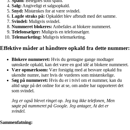
Spam:
Betegnes som spam.
Salg:
Angiveligt et salgsopkald.
Snyd:
Mistænkes for at være svindel.
Lagde straks på:
Opkaldet blev afbrudt med det samme.
Svindel:
Muligvis svindel.
Nummeret blokeres:
Anbefales at blokere nummeret.
Telefonsælger:
Muligvis en telefonsælger.
Telemarketing:
Muligvis telemarketing.
Effektive måder at håndtere opkald fra dette nummer:
Blokere nummeret:
Hvis du gentagne gange modtager
uønskede opkald, kan det være en god idé at blokere nummeret.
Vær opmærksom:
Vær forsigtig med at besvare opkald fra
ukendte numre, især hvis de vurderes som mistænkelige.
Søg på nummeret:
Hvis du er i tvivl om et nummer, kan du
altid søge på det online for at se, om andre har rapporteret det
som svindel.
Jeg er også blevet ringet op. Jeg tog ikke telefonen, Men
søgte på nummeret på Google. Jeg antager, At det er
svindel.
Sammenfatning: