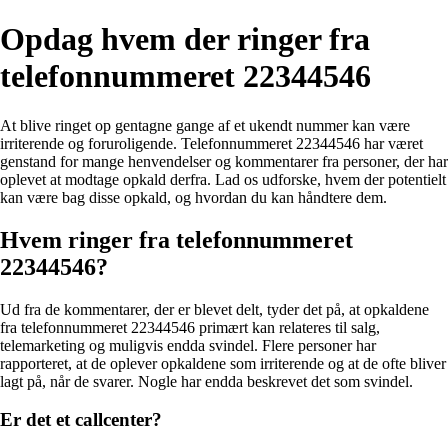
Opdag hvem der ringer fra
telefonnummeret 22344546
At blive ringet op gentagne gange af et ukendt nummer kan være
irriterende og foruroligende. Telefonnummeret 22344546 har været
genstand for mange henvendelser og kommentarer fra personer, der har
oplevet at modtage opkald derfra. Lad os udforske, hvem der potentielt
kan være bag disse opkald, og hvordan du kan håndtere dem.
Hvem ringer fra telefonnummeret
22344546?
Ud fra de kommentarer, der er blevet delt, tyder det på, at opkaldene
fra telefonnummeret 22344546 primært kan relateres til salg,
telemarketing og muligvis endda svindel. Flere personer har
rapporteret, at de oplever opkaldene som irriterende og at de ofte bliver
lagt på, når de svarer. Nogle har endda beskrevet det som svindel.
Er det et callcenter?