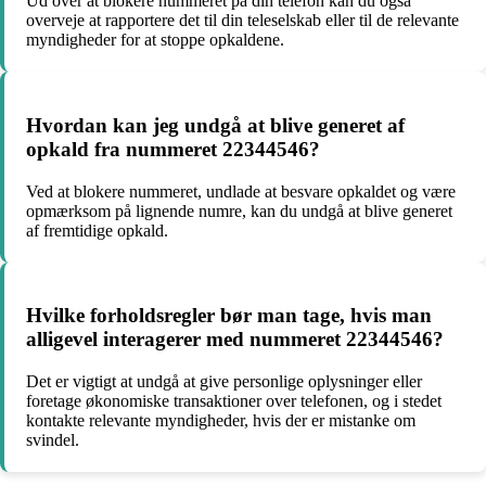
Ud over at blokere nummeret på din telefon kan du også
overveje at rapportere det til din teleselskab eller til de relevante
myndigheder for at stoppe opkaldene.
Hvordan kan jeg undgå at blive generet af
opkald fra nummeret 22344546?
Ved at blokere nummeret, undlade at besvare opkaldet og være
opmærksom på lignende numre, kan du undgå at blive generet
af fremtidige opkald.
Hvilke forholdsregler bør man tage, hvis man
alligevel interagerer med nummeret 22344546?
Det er vigtigt at undgå at give personlige oplysninger eller
foretage økonomiske transaktioner over telefonen, og i stedet
kontakte relevante myndigheder, hvis der er mistanke om
svindel.