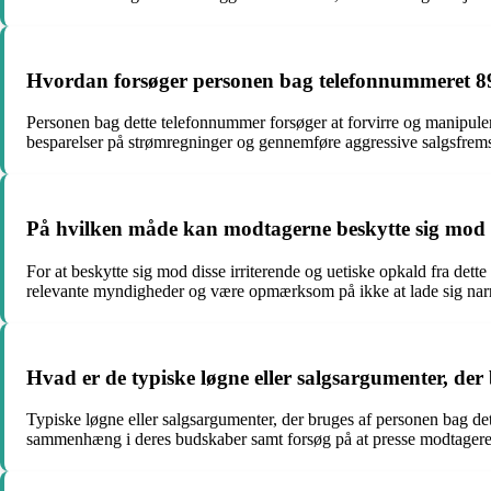
Hvordan forsøger personen bag telefonnummeret 898
Personen bag dette telefonnummer forsøger at forvirre og manipulere
besparelser på strømregninger og gennemføre aggressive salgsfrem
På hvilken måde kan modtagerne beskytte sig mod 
For at beskytte sig mod disse irriterende og uetiske opkald fra det
relevante myndigheder og være opmærksom på ikke at lade sig narr
Hvad er de typiske løgne eller salgsargumenter, d
Typiske løgne eller salgsargumenter, der bruges af personen bag de
sammenhæng i deres budskaber samt forsøg på at presse modtageren 