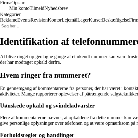
Firma
Opstart
Min konto
Tilmeld
Nyhedsbrev
Kategorier
Reklame
Events
Revision
Kontor
Lejemål
Lager
Kurser
Beskæftigelse
Firm
Identifikation af telefonnumme
At blive ringet op gentagne gange af et ukendt nummer kan være frus
der har modtaget opkald derfra.
Hvem ringer fra nummeret?
En gennemgang af kommentarerne fra personer, der har været i kontakt 
aktiviteter. Mange rapporterer oplevelser af påtrængende salgsteknikke
Uønskede opkald og svindeladvarsler
Flere af kommentarerne nævner, at opkaldene fra dette nummer kan være 
give personlige oplysninger over telefonen og at være opmærksom på m
Forholdsregler og handlinger