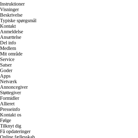
Instruktioner
Visninger
Beskrivelse
Typiske spørgsmål
Kontakt
Anmeldelse
Ansættelse
Del info
Medlem
Mit område
Service
Satser
Goder
Apps
Netværk
Annoncegiver
Støttegiver
Formidler
Allieret
Presseinfo
Kontakt os
Følge
Tilknyt dig
Få opdateringer
Online fællesskab