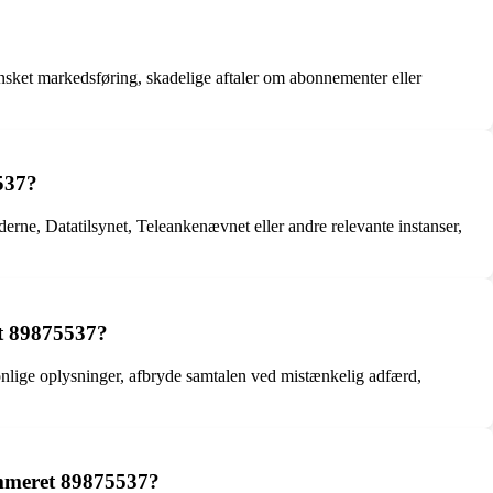
nsket markedsføring, skadelige aftaler om abonnementer eller
537?
rne, Datatilsynet, Teleankenævnet eller andre relevante instanser,
et 89875537?
nlige oplysninger, afbryde samtalen ved mistænkelig adfærd,
mmeret 89875537?