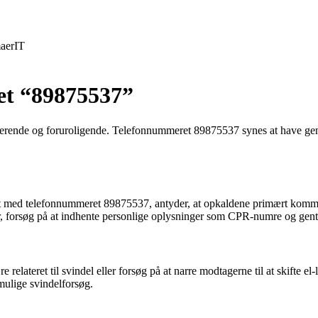
aer
IT
ret “89875537”
trerende og foruroligende. Telefonnummeret 89875537 synes at have g
med telefonnummeret 89875537, antyder, at opkaldene primært kommer fr
r, forsøg på at indhente personlige oplysninger som CPR-numre og genta
relateret til svindel eller forsøg på at narre modtagerne til at skifte
ulige svindelforsøg.