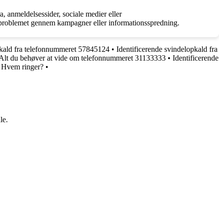
 anmeldelsessider, sociale medier eller
 problemet gennem kampagner eller informationsspredning.
opkald fra telefonnummeret 57845124
•
Identificerende svindelopkald fra
Alt du behøver at vide om telefonnummeret 31133333
•
Identificerende
: Hvem ringer?
•
le.