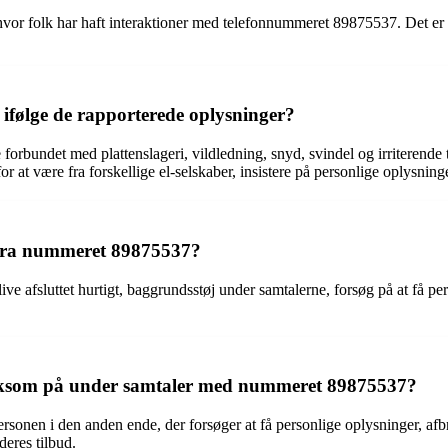
, hvor folk har haft interaktioner med telefonnummeret 89875537. Det e
følge de rapporterede oplysninger?
forbundet med plattenslageri, vildledning, snyd, svindel og irriterende t
for at være fra forskellige el-selskaber, insistere på personlige oply
 fra nummeret 89875537?
live afsluttet hurtigt, baggrundsstøj under samtalerne, forsøg på at få
ksom på under samtaler med nummeret 89875537?
nen i den anden ende, der forsøger at få personlige oplysninger, afb
deres tilbud.