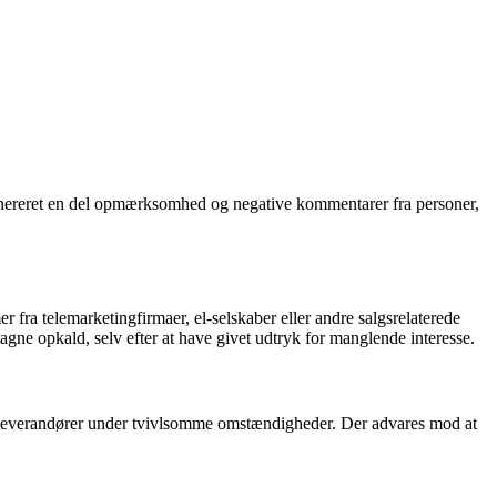
enereret en del opmærksomhed og negative kommentarer fra personer,
a telemarketingfirmaer, el-selskaber eller andre salgsrelaterede
gne opkald, selv efter at have givet udtryk for manglende interesse.
 el-leverandører under tvivlsomme omstændigheder. Der advares mod at