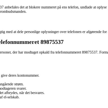
 anbefales det at blokere nummeret på ens telefon, undlade at oplyse p
ugerombudsmanden.
g med at dele personlige oplysninger over telefonen er afgørende for 
telefonnummeret 89875537
rsoner, der har modtaget opkald fra telefonnummeret 89875537. Formålet 
at give deres kontonummer.
angående strøm.
modtageren svarer.
t afbrydes, når det besvares.
 af el-selskab.