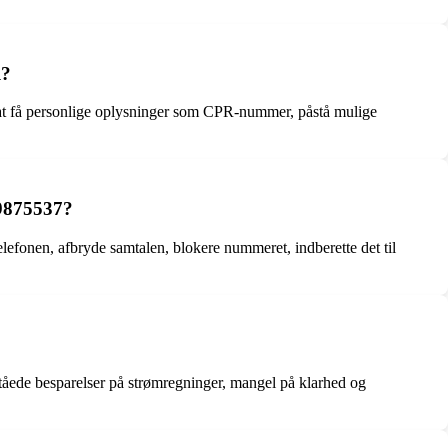
l?
på at få personlige oplysninger som CPR-nummer, påstå mulige
89875537?
lefonen, afbryde samtalen, blokere nummeret, indberette det til
ståede besparelser på strømregninger, mangel på klarhed og