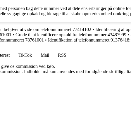
d personen bag dette nummer ved at dele ens erfaringer på online fora,
tielle svigagtige opkald og bidrage til at skabe opmærksomhed omkring
du behøver at vide om telefonnummeret 77414102
•
Identificering af 
761001
•
Guide til at identificere opkald fra telefonnummer 43487999
•
lefonnummeret 78761001
•
Identifikation af telefonnummeret 91376418
terest
TikTok
Mail
RSS
n give os kommission ved køb.
få kommission. Indholdet må kun anvendes med forudgående skriftlig afta