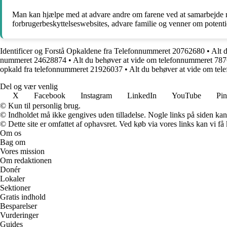
Man kan hjælpe med at advare andre om farene ved at samarbejde me
forbrugerbeskyttelseswebsites, advare familie og venner om poten
Identificer og Forstå Opkaldene fra Telefonnummeret 20762680
•
Alt 
nummeret 24628874
•
Alt du behøver at vide om telefonnummeret 78
opkald fra telefonnummeret 21926037
•
Alt du behøver at vide om te
Del og vær venlig
X
Facebook
Instagram
LinkedIn
YouTube
Pin
© Kun til personlig brug.
© Indholdet må ikke gengives uden tilladelse. Nogle links på siden ka
© Dette site er omfattet af ophavsret. Ved køb via vores links kan vi 
Om os
Bag om
Vores mission
Om redaktionen
Donér
Lokaler
Sektioner
Gratis indhold
Besparelser
Vurderinger
Guides