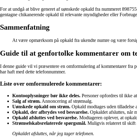
For at undgå at blive generet af uønskede opkald fra nummeret 89875537
gentagne chikanerende opkald til relevante myndigheder eller Forbr
Sammenfatning
At være opmærksom på opkald fra ukendte numre og være forsigti
Guide til at genfortolke kommentarer om 
I denne guide vil vi præsentere en omformulering af kommentarer fra pe
har haft med dette telefonnummer.
Liste over omformulerede kommentarer:
Kontooplysninger bør ikke deles.
Personer opfordres til ikke 
Salg af strøm.
Annoncering af strømsalg.
Uønskede opkald om strøm.
Opkald modtages uden tilladelse 
Opkald, der afbrydes ved besvarelse.
Opkaldet afsluttes, når 
Opkald afsluttes ved besvarelse.
Modtageren oplever, at opkalde
Strømselskabsrelaterede spørgsmål.
Muligvis relateret til skift
Opkaldet afsluttes, når jeg tager telefonen.