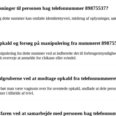
ysninger til personen bag telefonnummer 89875537?
 dette nummer kan omfatte identitetstyveri, misbrug af oplysninger, uø
pkald og forsøg på manipulering fra nummeret 89875
pulering fra dette nummer ved at indberette det til forbrugermyndighede
t overveje at anmelde for chikane eller svindel.
faldgruberne ved at modtage opkald fra telefonnummer
 bør man være vagtsom over for uventede opkald, undlade at dele perso
r i tilfælde af tvivl.
faren ved at samarbejde med personen bag telefonnu