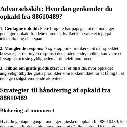
Advarselsskilt: Hvordan genkender du
opkald fra 88610489?
1. Gentagne opkald:
Flere brugere har påpeget, at de modtager
gentagne opkald fra dette nummer, hvilket kan være et tegn på
telemarketing eller spam.
2. Manglende respons:
Nogle rapporter indikerer, at når opkaldet
besvares, er der ingen respons i den anden ende, hvilket kan være et
forsøg på at teste gyldigheden af dit telefonnummer.
3. Tilbud om gratis produkter:
Der er tilfælde, hvor opkaldet
angiveligt tilbyder gratis produkter som lokkemiddel for at få dig til at
deltage i salgsfremmende aktiviteter.
Strategier til håndtering af opkald fra
88610489
Blokering af nummeret
Hvis du gentagne gange modtager uønskede opkald fra 88610489, kan
det være en fordel at blokere nummeret på din telefon. Dette kan