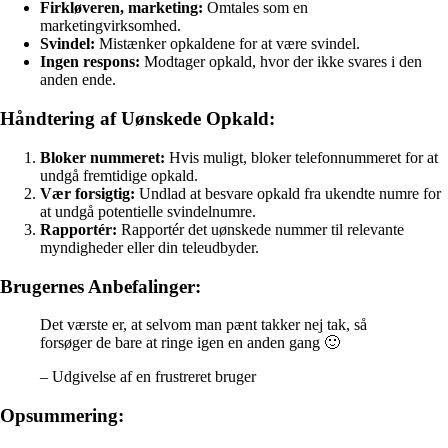
Firkløveren, marketing:
Omtales som en
marketingvirksomhed.
Svindel:
Mistænker opkaldene for at være svindel.
Ingen respons:
Modtager opkald, hvor der ikke svares i den
anden ende.
Håndtering af Uønskede Opkald:
Bloker nummeret:
Hvis muligt, bloker telefonnummeret for at
undgå fremtidige opkald.
Vær forsigtig:
Undlad at besvare opkald fra ukendte numre for
at undgå potentielle svindelnumre.
Rapportér:
Rapportér det uønskede nummer til relevante
myndigheder eller din teleudbyder.
Brugernes Anbefalinger:
Det værste er, at selvom man pænt takker nej tak, så
forsøger de bare at ringe igen en anden gang 🙂
– Udgivelse af en frustreret bruger
Opsummering: