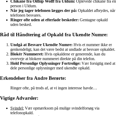
Chikane fra Oithip Wolff fra Uldum:
Oplevede chikane fra en
person i Uldum.
Når jeg tager telefonen lægges der på:
Opkaldet afbrydes, når
telefonen besvares.
Ringer ofte uden at efterlade beskeder:
Gentagne opkald
uden besked.
Råd til Håndtering af Opkald fra Ukendte Numre:
Undgå at Besvare Ukendte Numre:
Hvis et nummer ikke er
genkendeligt, kan det være bedst at undlade at besvare opkaldet.
Blokér Nummeret:
Hvis opkaldene er generende, kan du
overveje at blokere nummeret direkte på din telefon.
Hold Personlige Oplysninger Fortrolige:
Vær forsigtig med at
dele personlige oplysninger med ukendte opkald.
Erkendelser fra Andre Berørte:
Ringer ofte, på trods af, at vi ingen interesse havde…
Vigtige Advarsler:
Svindel:
Vær opmærksom på mulige svindelforsøg via
telefonopkald.