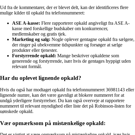
Ud fra de kommentarer, der er blevet delt, kan der identificeres flere
mulige kilder til opkald fra telefonnummeret:
ASE A-kasse:
Flere rapporterer opkald angiveligt fra ASE A-
kasse med forskellige budskaber om konkurrencer,
medlemskaber og gratis tjek.
Marketing og salg:
Nogle oplever gentagne opkald fra sælgere,
der ringer på ubekvemme tidspunkter og forsøger at sælge
produkter eller tjenester.
Forstyrrende opkald:
Mange beskriver opkaldene som
generende og forstyrrende, især hvis de gentages hyppigt uden
relevant formål.
Har du oplevet lignende opkald?
Hvis du også har modtaget opkald fra telefonnummeret 36981143 eller
lignende numre, kan det være gavnligt at blokere nummeret for at
undgå yderligere forstyrrelser. Du kan også overveje at rapportere
nummeret til relevant myndighed eller liste det på Robinson-listen for
uønskede opkald.
Vær opmærksom på mistænkelige opkald:
Det er vigtigt at være opmærksom på mistænkelige opkald, især hvis