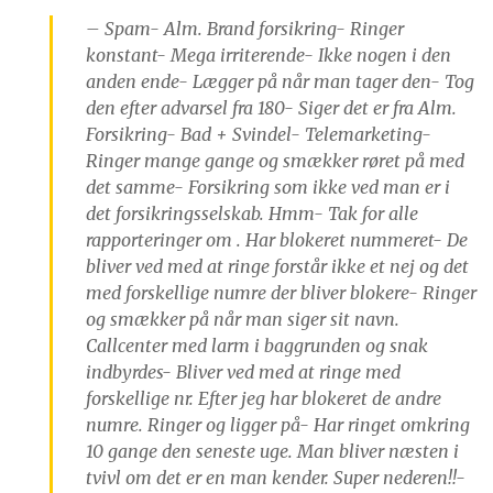
– Spam- Alm. Brand forsikring- Ringer
konstant- Mega irriterende- Ikke nogen i den
anden ende- Lægger på når man tager den- Tog
den efter advarsel fra 180- Siger det er fra Alm.
Forsikring- Bad + Svindel- Telemarketing-
Ringer mange gange og smækker røret på med
det samme- Forsikring som ikke ved man er i
det forsikringsselskab. Hmm- Tak for alle
rapporteringer om . Har blokeret nummeret- De
bliver ved med at ringe forstår ikke et nej og det
med forskellige numre der bliver blokere- Ringer
og smækker på når man siger sit navn.
Callcenter med larm i baggrunden og snak
indbyrdes- Bliver ved med at ringe med
forskellige nr. Efter jeg har blokeret de andre
numre. Ringer og ligger på- Har ringet omkring
10 gange den seneste uge. Man bliver næsten i
tvivl om det er en man kender. Super nederen!!-