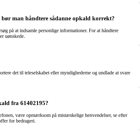
an bør man håndtere sådanne opkald korrekt?
søg på at indsamle personlige informationer. For at håndtere
ler uønskede.
tere det til teleselskabet eller myndighederne og undlade at svare
pkald fra 61402195?
elefonen, være opmærksom på mistænkelige henvendelser, se efter
ffer for bedrageri.