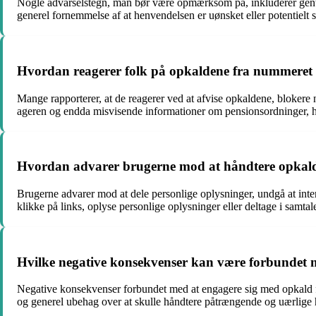
Nogle advarselstegn, man bør være opmærksom på, inkluderer genta
generel fornemmelse af at henvendelsen er uønsket eller potentielt s
Hvordan reagerer folk på opkaldene fra nummeret 
Mange rapporterer, at de reagerer ved at afvise opkaldene, blokere 
ageren og endda misvisende informationer om pensionsordninger, hvil
Hvordan advarer brugerne mod at håndtere opkald fr
Brugerne advarer mod at dele personlige oplysninger, undgå at inter
klikke på links, oplyse personlige oplysninger eller deltage i samt
Hvilke negative konsekvenser kan være forbundet m
Negative konsekvenser forbundet med at engagere sig med opkald fra
og generel ubehag over at skulle håndtere påtrængende og uærlige 