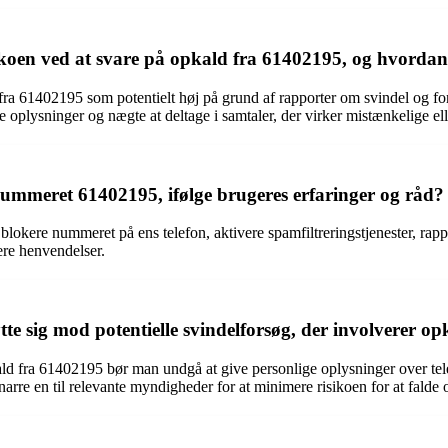
sikoen ved at svare på opkald fra 61402195, og hvord
ra 61402195 som potentielt høj på grund af rapporter om svindel og for
e oplysninger og nægte at deltage i samtaler, der virker mistænkelige el
mmeret 61402195, ifølge brugeres erfaringer og råd?
kere nummeret på ens telefon, aktivere spamfiltreringstjenester, rappor
ere henvendelser.
tte sig mod potentielle svindelforsøg, der involverer o
kald fra 61402195 bør man undgå at give personlige oplysninger over t
arre en til relevante myndigheder for at minimere risikoen for at falde o