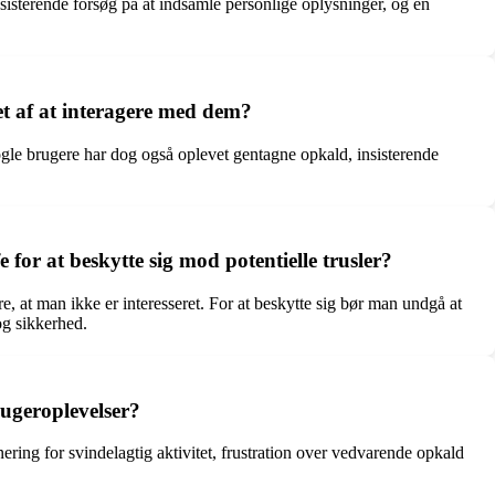
sterende forsøg på at indsamle personlige oplysninger, og en
t af at interagere med dem?
ogle brugere har dog også oplevet gentagne opkald, insisterende
or at beskytte sig mod potentielle trusler?
, at man ikke er interesseret. For at beskytte sig bør man undgå at
og sikkerhed.
ugeroplevelser?
ing for svindelagtig aktivitet, frustration over vedvarende opkald