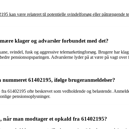
5 kan være relateret til potentielle svindelforsøg eller påtrængende te
imære klager og advarsler forbundet med det?
kane, svindel, fusk og aggressive telemarketingforsøg. Brugere har klag
rbedre pensionsopsparingen. Advarslerne lyder på at være på vagt over
ra nummeret 61402195, ifølge brugeranmeldelser?
ne fra 61402195 ofte beskrevet som vedholdende og belastende. Anmelde
rsonlige pensionsoplysninger.
, når man modtager et opkald fra 61402195?