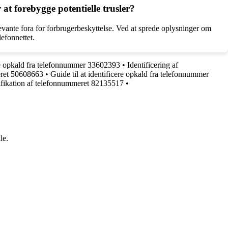
t forebygge potentielle trusler?
evante fora for forbrugerbeskyttelse. Ved at sprede oplysninger om
efonnettet.
de opkald fra telefonnummer 33602393
•
Identificering af
eret 50608663
•
Guide til at identificere opkald fra telefonnummer
ifikation af telefonnummeret 82135517
•
le.