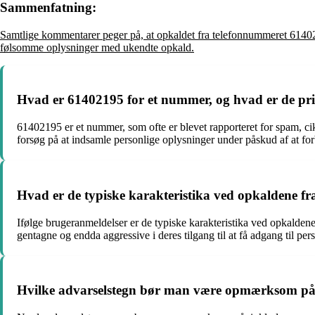
Sammenfatning:
Samtlige kommentarer peger på, at opkaldet fra telefonnummeret 6140219
følsomme oplysninger med ukendte opkald.
Hvad er 61402195 for et nummer, og hvad er de pr
61402195 er et nummer, som ofte er blevet rapporteret for spam, ci
forsøg på at indsamle personlige oplysninger under påskud af at fo
Hvad er de typiske karakteristika ved opkaldene f
Ifølge brugeranmeldelser er de typiske karakteristika ved opkalde
gentagne og endda aggressive i deres tilgang til at få adgang til pe
Hvilke advarselstegn bør man være opmærksom på