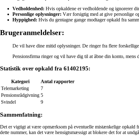
Vedholdenhed:
Hvis opkaldene er vedholdende og ignorerer dine
Personlige oplysninger:
Vær forsigtig med at give personlige opl
Hyppighed:
Hvis du gentagne gange modtager opkald fra samme
Brugeranmeldelser:
De vil have dine mitid oplysninger. De ringer fra flere forskellig
Pensionsfirma ringer og vil have dig til at åbne din konto, mens d
Statistik over opkald fra 61402195:
Kategori
Antal rapporter
Telemarketing
7
Pensionsrådgivning
5
Svindel
9
Sammenfatning:
Det er vigtigt at være opmærksom på eventuelle mistænkelige opkald fr
dette nummer, kan det være hensigtsmæssigt at blokere det for at undgå 