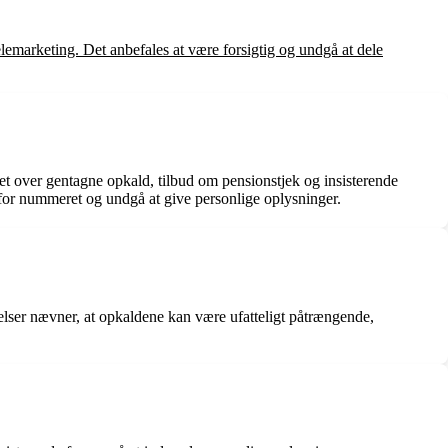
lemarketing. Det anbefales at være forsigtig og undgå at dele
et over gentagne opkald, tilbud om pensionstjek og insisterende
 for nummeret og undgå at give personlige oplysninger.
lser nævner, at opkaldene kan være ufatteligt påtrængende,