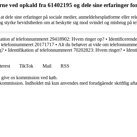
 ved opkald fra 61402195 og dele sine erfaringer for a
dele sine erfaringer på sociale medier, anmeldelsesplatforme eller rel
 og styrke bevidstheden om at beskytte sig mod svindel og misbrug på tel
ikation af telefonnummeret 29418902: Hvem ringer op?
•
Identificeren
m telefonnummeret 20171717
•
Alt du behøver at vide om telefonnumm
g?
•
Identifikation af telefonnummeret 70202823: Hvem ringer?
•
Ident
terest
TikTok
Mail
RSS
n give os kommission ved køb.
få kommission. Indholdet må kun anvendes med forudgående skriftlig afta