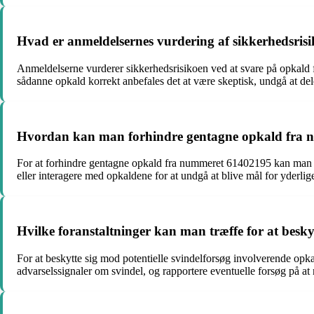
Hvad er anmeldelsernes vurdering af sikkerhedsri
Anmeldelserne vurderer sikkerhedsrisikoen ved at svare på opkald f
sådanne opkald korrekt anbefales det at være skeptisk, undgå at del
Hvordan kan man forhindre gentagne opkald fra nu
For at forhindre gentagne opkald fra nummeret 61402195 kan man blo
eller interagere med opkaldene for at undgå at blive mål for yderlig
Hvilke foranstaltninger kan man træffe for at besky
For at beskytte sig mod potentielle svindelforsøg involverende op
advarselssignaler om svindel, og rapportere eventuelle forsøg på at n