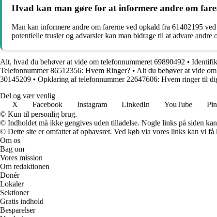
Hvad kan man gøre for at informere andre om farerne
Man kan informere andre om farerne ved opkald fra 61402195 ved at 
potentielle trusler og advarsler kan man bidrage til at advare andre
Alt, hvad du behøver at vide om telefonnummeret 69890492
•
Identif
Telefonnummer 86512356: Hvem Ringer?
•
Alt du behøver at vide o
30145209
•
Opklaring af telefonnummer 22647606: Hvem ringer til di
Del og vær venlig
X
Facebook
Instagram
LinkedIn
YouTube
Pin
© Kun til personlig brug.
© Indholdet må ikke gengives uden tilladelse. Nogle links på siden ka
© Dette site er omfattet af ophavsret. Ved køb via vores links kan vi 
Om os
Bag om
Vores mission
Om redaktionen
Donér
Lokaler
Sektioner
Gratis indhold
Besparelser