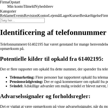
Firma
Opstart
Min konto
Tilmeld
Nyhedsbrev
Kategorier
Reklame
Events
Revision
Kontor
Lejemål
Lager
Kurser
Beskæftigelse
Firm
Identificering af telefonnummer
Telefonnummeret 61402195 har været genstand for mange henvendelser 
opmærksom på.
Potentielle kilder til opkald fra 61402195:
Der er flere rapporter om opkald fra dette nummer, der spænder fra tel
Telemarketing:
Flere personer har rapporteret opkald fra telemar
Pensionsrådgivning:
Der er også kommentarer om opkald fra per
Svindel:
Adskillige advarsler om mulig svindel er blevet nævnt,
Advarselssignaler og forholdsregler:
Det er vigtigt at være opmærksom på visse advarselssignaler, når du