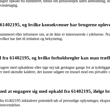
gne opkald fra nummeret, tilbud om pensionstjek uden anmodning, insi
vindelagtig.
61402195, og hvilke konsekvenser har brugerne opleve
nummeret eller informere om, at de ikke er interesserede i ydelserne. N
ket har ført til irritation og bekymring.
a 61402195, og hvilke forholdsregler kan man træffe f
agere med opkaldene eller sige nej tak gentagne gange for at tydeliggøre
aler med ukendte kaldere, der kunne udgøre en trussel mod ens privatliv 
ed at engagere sig med opkald fra 61402195, ifølge br
 61402195 inkluderer potentielt tab af personlige oplysninger, eksponer
henvendelser.