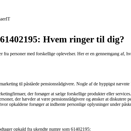
aer
IT
 61402195: Hvem ringer til dig?
fra personer med forskellige oplevelser. Her er en gennemgang af, h
emarketing til påståede pensionsrådgivere. Nogle af de hyppigst nævnte 
ketingfirmaer, der forsøger at sælge forskellige produkter eller services
soner, der hævder at være pensionsrådgivere og ønsker at diskutere p
 hvor opkaldene forsøger at indhente personlige oplysninger under påsk
 modtager opkald fra ukendte numre som 61402195: