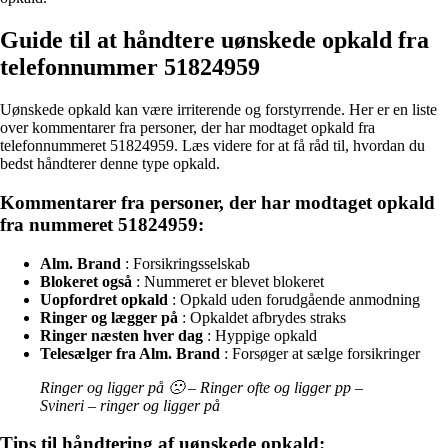
Guide til at håndtere uønskede opkald fra
telefonnummer 51824959
Uønskede opkald kan være irriterende og forstyrrende. Her er en liste
over kommentarer fra personer, der har modtaget opkald fra
telefonnummeret 51824959. Læs videre for at få råd til, hvordan du
bedst håndterer denne type opkald.
Kommentarer fra personer, der har modtaget opkald
fra nummeret 51824959:
Alm. Brand
: Forsikringsselskab
Blokeret også
: Nummeret er blevet blokeret
Uopfordret opkald
: Opkald uden forudgående anmodning
Ringer og lægger på
: Opkaldet afbrydes straks
Ringer næsten hver dag
: Hyppige opkald
Telesælger fra Alm. Brand
: Forsøger at sælge forsikringer
Ringer og ligger på 🙁 – Ringer ofte og ligger pp –
Svineri – ringer og ligger på
Tips til håndtering af uønskede opkald: