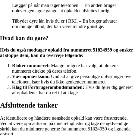
Lægger på når man tager telefonen. – En anden bruger
oplever gentagne gange, at opkaldet afsluttes hurtigt.
Tilbyder dyre lån hvis du er i RKI. – En bruger advarer
om mulige tilbud, der kan være mindre gunstige.
Hvad kan du gøre?
Hvis du også modtager opkald fra nummeret 51824959 og ønsker
at stoppe dem, kan du overveje følgende:
Bloker nummeret:
Mange brugere har valgt at blokere
nummeret direkte på deres telefon.
Vær opmærksom:
Undlad at give personlige oplysninger over
telefonen, især hvis du ikke genkender nummeret.
Klag til Forbrugerombudsmanden:
Hvis du føler dig generet
af opkaldene, har du ret til at klage.
Afsluttende tanker
At identificere og håndtere uønskede opkald kan være frustrerende.
Ved at være opmærksom på dine rettigheder og tage de nødvendige
skridt kan du minimere generne fra nummeret 51824959 og lignende
opkald.