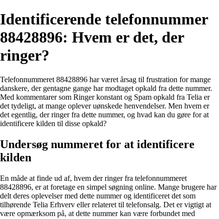
Identificerende telefonnummer
88428896: Hvem er det, der
ringer?
Telefonnummeret 88428896 har været årsag til frustration for mange
danskere, der gentagne gange har modtaget opkald fra dette nummer.
Med kommentarer som Ringer konstant og Spam opkald fra Telia er
det tydeligt, at mange oplever uønskede henvendelser. Men hvem er
det egentlig, der ringer fra dette nummer, og hvad kan du gøre for at
identificere kilden til disse opkald?
Undersøg nummeret for at identificere
kilden
En måde at finde ud af, hvem der ringer fra telefonnummeret
88428896, er at foretage en simpel søgning online. Mange brugere har
delt deres oplevelser med dette nummer og identificeret det som
tilhørende Telia Erhverv eller relateret til telefonsalg. Det er vigtigt at
være opmærksom på, at dette nummer kan være forbundet med