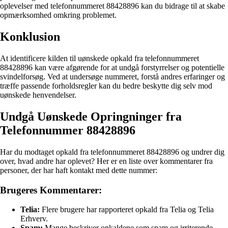
oplevelser med telefonnummeret 88428896 kan du bidrage til at skabe
opmærksomhed omkring problemet.
Konklusion
At identificere kilden til uønskede opkald fra telefonnummeret
88428896 kan være afgørende for at undgå forstyrrelser og potentielle
svindelforsøg. Ved at undersøge nummeret, forstå andres erfaringer og
træffe passende forholdsregler kan du bedre beskytte dig selv mod
uønskede henvendelser.
Undgå Uønskede Opringninger fra
Telefonnummer 88428896
Har du modtaget opkald fra telefonnummeret 88428896 og undrer dig
over, hvad andre har oplevet? Her er en liste over kommentarer fra
personer, der har haft kontakt med dette nummer:
Brugeres Kommentarer:
Telia:
Flere brugere har rapporteret opkald fra Telia og Telia
Erhverv.
Spam:
Mange beskriver opkaldene som spam og irriterende.