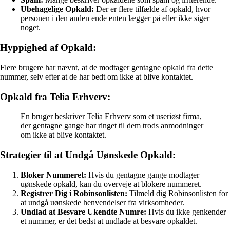
Ubehagelige Opkald:
Der er flere tilfælde af opkald, hvor
personen i den anden ende enten lægger på eller ikke siger
noget.
Hyppighed af Opkald:
Flere brugere har nævnt, at de modtager gentagne opkald fra dette
nummer, selv efter at de har bedt om ikke at blive kontaktet.
Opkald fra Telia Erhverv:
En bruger beskriver Telia Erhverv som et useriøst firma,
der gentagne gange har ringet til dem trods anmodninger
om ikke at blive kontaktet.
Strategier til at Undgå Uønskede Opkald:
Bloker Nummeret:
Hvis du gentagne gange modtager
uønskede opkald, kan du overveje at blokere nummeret.
Registrer Dig i Robinsonlisten:
Tilmeld dig Robinsonlisten for
at undgå uønskede henvendelser fra virksomheder.
Undlad at Besvare Ukendte Numre:
Hvis du ikke genkender
et nummer, er det bedst at undlade at besvare opkaldet.