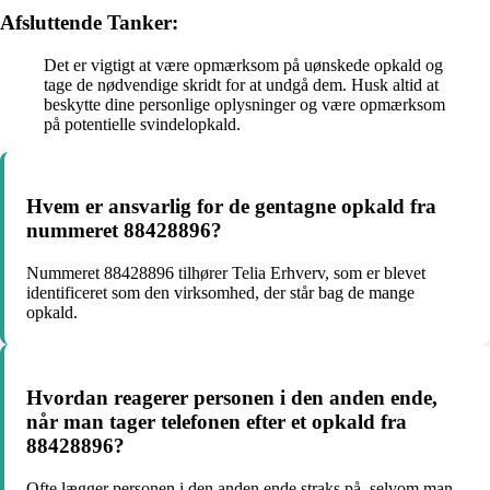
Afsluttende Tanker:
Det er vigtigt at være opmærksom på uønskede opkald og
tage de nødvendige skridt for at undgå dem. Husk altid at
beskytte dine personlige oplysninger og være opmærksom
på potentielle svindelopkald.
Hvem er ansvarlig for de gentagne opkald fra
nummeret 88428896?
Nummeret 88428896 tilhører Telia Erhverv, som er blevet
identificeret som den virksomhed, der står bag de mange
opkald.
Hvordan reagerer personen i den anden ende,
når man tager telefonen efter et opkald fra
88428896?
Ofte lægger personen i den anden ende straks på, selvom man