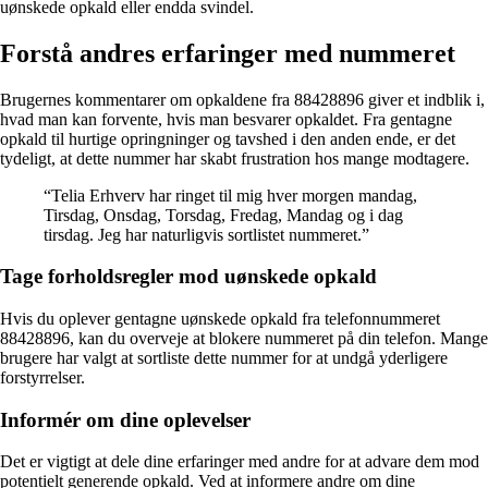
uønskede opkald eller endda svindel.
Forstå andres erfaringer med nummeret
Brugernes kommentarer om opkaldene fra 88428896 giver et indblik i,
hvad man kan forvente, hvis man besvarer opkaldet. Fra gentagne
opkald til hurtige opringninger og tavshed i den anden ende, er det
tydeligt, at dette nummer har skabt frustration hos mange modtagere.
“Telia Erhverv har ringet til mig hver morgen mandag,
Tirsdag, Onsdag, Torsdag, Fredag, Mandag og i dag
tirsdag. Jeg har naturligvis sortlistet nummeret.”
Tage forholdsregler mod uønskede opkald
Hvis du oplever gentagne uønskede opkald fra telefonnummeret
88428896, kan du overveje at blokere nummeret på din telefon. Mange
brugere har valgt at sortliste dette nummer for at undgå yderligere
forstyrrelser.
Informér om dine oplevelser
Det er vigtigt at dele dine erfaringer med andre for at advare dem mod
potentielt generende opkald. Ved at informere andre om dine