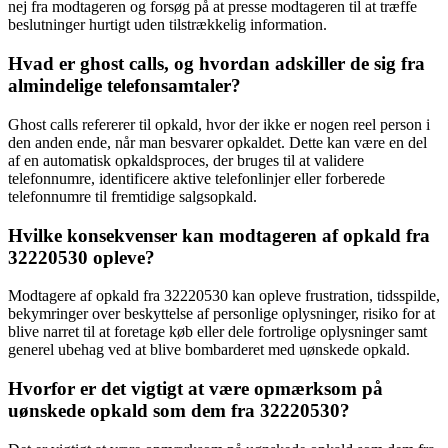
nej fra modtageren og forsøg på at presse modtageren til at træffe
beslutninger hurtigt uden tilstrækkelig information.
Hvad er ghost calls, og hvordan adskiller de sig fra
almindelige telefonsamtaler?
Ghost calls refererer til opkald, hvor der ikke er nogen reel person i
den anden ende, når man besvarer opkaldet. Dette kan være en del
af en automatisk opkaldsproces, der bruges til at validere
telefonnumre, identificere aktive telefonlinjer eller forberede
telefonnumre til fremtidige salgsopkald.
Hvilke konsekvenser kan modtageren af opkald fra
32220530 opleve?
Modtagere af opkald fra 32220530 kan opleve frustration, tidsspilde,
bekymringer over beskyttelse af personlige oplysninger, risiko for at
blive narret til at foretage køb eller dele fortrolige oplysninger samt
generel ubehag ved at blive bombarderet med uønskede opkald.
Hvorfor er det vigtigt at være opmærksom på
uønskede opkald som dem fra 32220530?