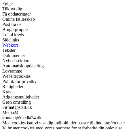
Følge
Tilknyt dig
Få opdateringer
Online fællesskab
Post fra os
Brugergruppe
Lokal kreds
Sidelinks
Webkort
Tekster
Dokumenter
Nyhedssektion
Automatisk opdatering
Lovramme
Websitecookies
Politik for privatliv
Rettigheder
Krav
Adgangsmuligheder
Grøn omstilling
FirmaOpstart.dk
Media24
kontakt@media24.dk
Med cookies kan vi vise dig indhold, der passer til dine præferencer.
Vi bruger cookies med vores partnere for at forbedre din oplevelse