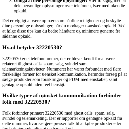
Undgå at dele personlige oplysninger:
Vær forsigtig med at
dele personlige oplysninger over telefonen, især med ukendte
opkald.
Det er vigtigt at være opmærksom på dine rettigheder og beskytte
dine personlige oplysninger, når du modtager uønskede opkald. Ved
at følge disse tips kan du bedre håndtere og minimere generne fra
sådanne opkald.
Hvad betyder 32220530?
32220530 er et telefonnummer, der er blevet kendt for at være
relateret til ghost calls, spam, salg, svindel samt
telemarketingaktiviteter. Nummeret har været forbundet med flere
forskellige former for uønsket kommunikation, herunder forsøg på at
sælge produkter som forsikringer og FDM-medlemskaber, samt
gentagne opkald uden reel hensigt.
Hvilke typer af uønsket kommunikation forbinder
folk med 32220530?
Folk forbinder primært 32220530 med ghost calls, spam, salg,
svindel og telemarketing. Der er rapporter om gentagne opkald fra
dette nummer, hvor sælgere presser folk til at købe produkter eller
forsikringer, selv efter at de har sagt nej.