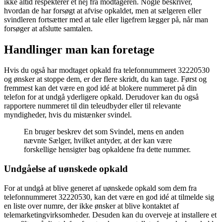
ikke altid respekterer et nej fra modtageren. Nogle beskriver,
hvordan de har forsøgt at afvise opkaldet, men at sælgeren eller
svindleren fortsætter med at tale eller ligefrem lægger på, når man
forsøger at afslutte samtalen.
Handlinger man kan foretage
Hvis du også har modtaget opkald fra telefonnummeret 32220530
og ønsker at stoppe dem, er der flere skridt, du kan tage. Først og
fremmest kan det være en god idé at blokere nummeret på din
telefon for at undgå yderligere opkald. Derudover kan du også
rapportere nummeret til din teleudbyder eller til relevante
myndigheder, hvis du mistænker svindel.
En bruger beskrev det som Svindel, mens en anden
nævnte Sælger, hvilket antyder, at der kan være
forskellige hensigter bag opkaldene fra dette nummer.
Undgåelse af uønskede opkald
For at undgå at blive generet af uønskede opkald som dem fra
telefonnummeret 32220530, kan det være en god idé at tilmelde sig
en liste over numre, der ikke ønsker at blive kontaktet af
telemarketingvirksomheder. Desuden kan du overveje at installere et