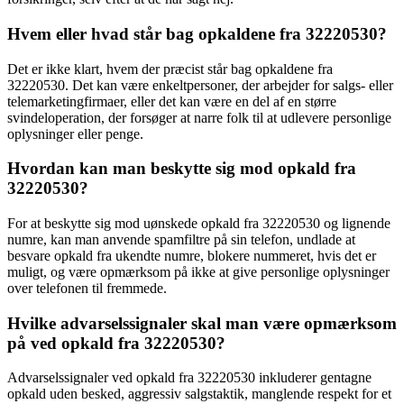
Hvem eller hvad står bag opkaldene fra 32220530?
Det er ikke klart, hvem der præcist står bag opkaldene fra
32220530. Det kan være enkeltpersoner, der arbejder for salgs- eller
telemarketingfirmaer, eller det kan være en del af en større
svindeloperation, der forsøger at narre folk til at udlevere personlige
oplysninger eller penge.
Hvordan kan man beskytte sig mod opkald fra
32220530?
For at beskytte sig mod uønskede opkald fra 32220530 og lignende
numre, kan man anvende spamfiltre på sin telefon, undlade at
besvare opkald fra ukendte numre, blokere nummeret, hvis det er
muligt, og være opmærksom på ikke at give personlige oplysninger
over telefonen til fremmede.
Hvilke advarselssignaler skal man være opmærksom
på ved opkald fra 32220530?
Advarselssignaler ved opkald fra 32220530 inkluderer gentagne
opkald uden besked, aggressiv salgstaktik, manglende respekt for et