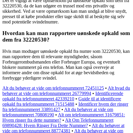
Det er vigtigt at være opmærksom på uønskede opkald som dem fra
32220530, da de kan udgøre en trussel mod ens privatliv og
sikkerhed. Ved at være opmærksom kan man undgå at blive snydt,
presset til at købe produkter eller tage skridt til at beskytte sig selv
mod potentielle svindelnumre.
Hvordan kan man rapportere uønskede opkald som
dem fra 32220530?
Hvis man modtager uønskede opkald fra numre som 32220530, kan
man rapportere dem til relevante myndigheder, såsom
Forbrugerombudsmanden eller Forbruger Europa, og eventuelt
blokere nummeret på ens telefon. Man kan også overveje at
informere andre om disse opkald for at øge bevidstheden og
forebygge yderligere svindel.
Alt du behøver at vide om telefonnummeret 72451125
•
Alt hvad du
behøver at vide om telefonnummeret 26779994
•
Identificerende
opkald fra telefonnummeret 42339210
•
Guide til at identificere
opkald fra telefonnummeret 71515488
•
Identificer hvem der ringer
fra telefonnummeret 33891427
•
Alt du behøver at vide om
telefonnummeret 70808190
•
Alt om telefonnummeret 31679851:
Hvem ringer fra dette nummer?
•
Alt Om Telefonnummeret
69890428: Hvem Ringer Fra Dette Nummer?
•
Alt du behøver at
vide om telefonnummeret 88774381
•
Alt du behøver at vide om