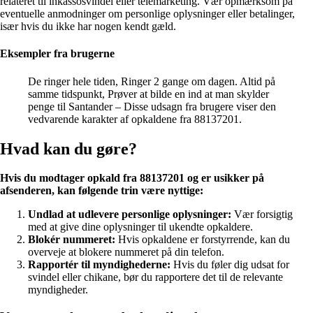
relateret til inkassosvindel eller telemarketing. Vær opmærksom på
eventuelle anmodninger om personlige oplysninger eller betalinger,
især hvis du ikke har nogen kendt gæld.
Eksempler fra brugerne
De ringer hele tiden, Ringer 2 gange om dagen. Altid på
samme tidspunkt, Prøver at bilde en ind at man skylder
penge til Santander – Disse udsagn fra brugere viser den
vedvarende karakter af opkaldene fra 88137201.
Hvad kan du gøre?
Hvis du modtager opkald fra 88137201 og er usikker på
afsenderen, kan følgende trin være nyttige:
Undlad at udlevere personlige oplysninger:
Vær forsigtig
med at give dine oplysninger til ukendte opkaldere.
Blokér nummeret:
Hvis opkaldene er forstyrrende, kan du
overveje at blokere nummeret på din telefon.
Rapportér til myndighederne:
Hvis du føler dig udsat for
svindel eller chikane, bør du rapportere det til de relevante
myndigheder.