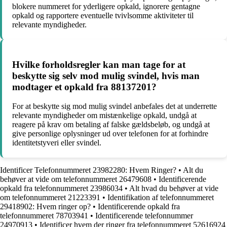
blokere nummeret for yderligere opkald, ignorere gentagne
opkald og rapportere eventuelle tvivlsomme aktiviteter til
relevante myndigheder.
Hvilke forholdsregler kan man tage for at
beskytte sig selv mod mulig svindel, hvis man
modtager et opkald fra 88137201?
For at beskytte sig mod mulig svindel anbefales det at underrette
relevante myndigheder om mistænkelige opkald, undgå at
reagere på krav om betaling af falske gældsbeløb, og undgå at
give personlige oplysninger ud over telefonen for at forhindre
identitetstyveri eller svindel.
Identificer Telefonnummeret 23982280: Hvem Ringer?
•
Alt du
behøver at vide om telefonnummeret 26479608
•
Identificerende
opkald fra telefonnummeret 23986034
•
Alt hvad du behøver at vide
om telefonnummeret 21223391
•
Identifikation af telefonnummeret
29418902: Hvem ringer op?
•
Identificerende opkald fra
telefonnummeret 78703941
•
Identificerende telefonnummer
24970913
•
Identificer hvem der ringer fra telefonnummeret 52616924