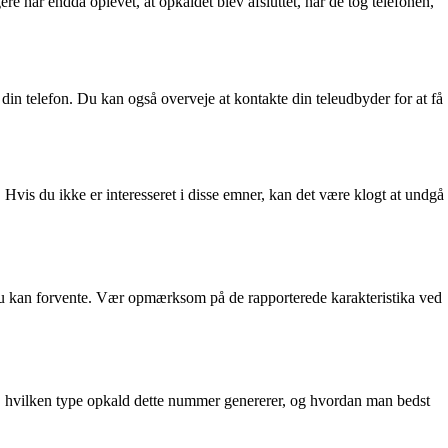
ar endda oplevet, at opkaldet blev afsluttet, når de tog telefonen,
din telefon. Du kan også overveje at kontakte din teleudbyder for at få
 Hvis du ikke er interesseret i disse emner, kan det være klogt at undgå
d du kan forvente. Vær opmærksom på de rapporterede karakteristika ved
f, hvilken type opkald dette nummer genererer, og hvordan man bedst