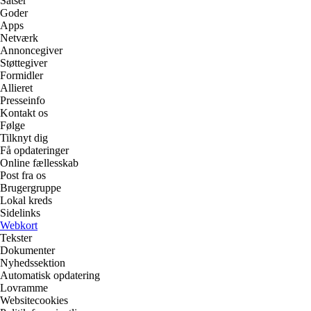
Satser
Goder
Apps
Netværk
Annoncegiver
Støttegiver
Formidler
Allieret
Presseinfo
Kontakt os
Følge
Tilknyt dig
Få opdateringer
Online fællesskab
Post fra os
Brugergruppe
Lokal kreds
Sidelinks
Webkort
Tekster
Dokumenter
Nyhedssektion
Automatisk opdatering
Lovramme
Websitecookies