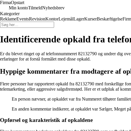
Firma
Opstart
Min konto
Tilmeld
Nyhedsbrev
Kategorier
Reklame
Events
Revision
Kontor
Lejemål
Lager
Kurser
Beskæftigelse
Firm
Identificerende opkald fra tel
Er du blevet ringet op af telefonnummeret 82132790 og undrer dig over
erfaringer for at forstå formålet med disse opkald.
Hyppige kommentarer fra modtagere af op
Flere personer har rapporteret opkald fra 82132790 med forskellige for
telemarketing, eller aggressive salgsfremstød. Her er et udpluk af kom
En person nævner, at opkaldet var fra Nummeret tilhører familiete
En anden kommentar indikerer, at opkaldet var Sælger, Meget påtr
Opførsel og karakteristik af opkaldene