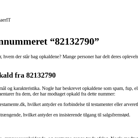
aer
IT
efonnummeret “82132790”
, hvem der står bag opkaldene? Mange personer har delt deres oplevelse
kald fra 82132790
mål og karakteristika. Nogle har beskrevet opkaldene som spam, fup, el
mentarer fra dem, der har modtaget opkald fra dette nummer:
stamente.dk, hvilket antyder en forbindelse til testamenter eller arveret
ængende, hvilket antyder en insisterende tilgang til salgsfremstød.