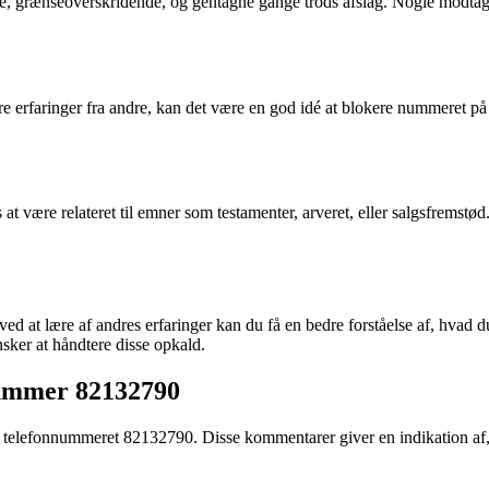
rænseoverskridende, og gentagne gange trods afslag. Nogle modtagere h
e erfaringer fra andre, kan det være en god idé at blokere nummeret på 
 være relateret til emner som testamenter, arveret, eller salgsfremstød.
ved at lære af andres erfaringer kan du få en bedre forståelse af, hva
ker at håndtere disse opkald.
nummer 82132790
p af telefonnummeret 82132790. Disse kommentarer giver en indikation a