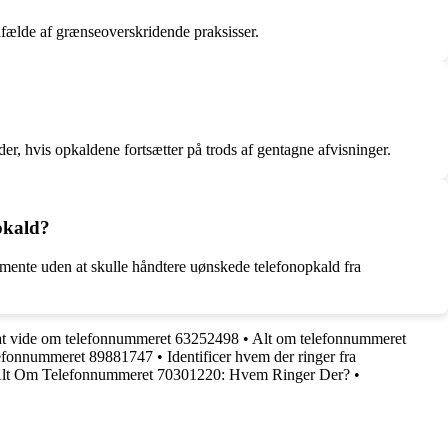
lfælde af grænseoverskridende praksisser.
der, hvis opkaldene fortsætter på trods af gentagne afvisninger.
opkald?
tamente uden at skulle håndtere uønskede telefonopkald fra
 at vide om telefonnummeret 63252498
•
Alt om telefonnummeret
elefonnummeret 89881747
•
Identificer hvem der ringer fra
lt Om Telefonnummeret 70301220: Hvem Ringer Der?
•