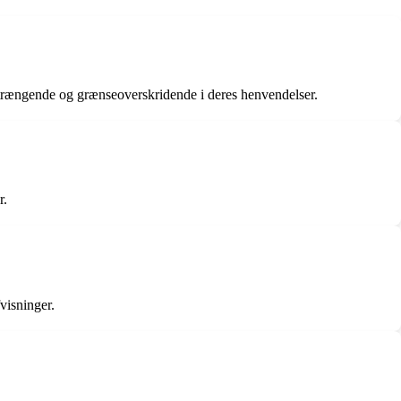
åtrængende og grænseoverskridende i deres henvendelser.
r.
visninger.