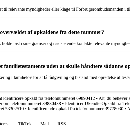
t til relevante myndigheder eller klage til Forbrugerombudsmanden i ti
r overvældet af opkaldene fra dette nummer?
, holde fast i sine grænser og i sidste ende kontakte relevante myndighe
 et familietestamente uden at skulle håndtere sådanne 
ering i familielov for at få rådgivning og bistand med oprettelse af tes
 at identificere opkald fra telefonnummeret 69890412
•
Alt, du behøver
ger om telefonnummeret 89880438
•
Identificer Ukendte Opkald fra T
ret 53302510
•
Identificerende opkald fra telefonnummer 39778030
•
A
terest
TikTok
Mail
RSS