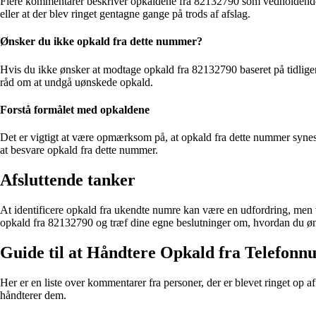
Flere kommentarer beskriver opkaldene fra 82132790 som vedholdende, g
eller at der blev ringet gentagne gange på trods af afslag.
Ønsker du ikke opkald fra dette nummer?
Hvis du ikke ønsker at modtage opkald fra 82132790 baseret på tidliger
råd om at undgå uønskede opkald.
Forstå formålet med opkaldene
Det er vigtigt at være opmærksom på, at opkald fra dette nummer synes at
at besvare opkald fra dette nummer.
Afsluttende tanker
At identificere opkald fra ukendte numre kan være en udfordring, men 
opkald fra 82132790 og træf dine egne beslutninger om, hvordan du øns
Guide til at Håndtere Opkald fra Telefon
Her er en liste over kommentarer fra personer, der er blevet ringet o
håndterer dem.