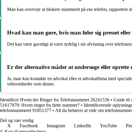
Man kan overveje at blokere nummeret på ens telefon, rapportere de
Hvad kan man gøre, hvis man føler sig presset elle
Det kan være gavnligt at være tydelig i sin afvisning over telefonen
Er der alternative måder at undersøge eller oprette
Ja, man kan kontakte en advokat eller et advokatfirma med specialis
virksomheder som denne.
Identificer Hvem der Ringer fra Telefonnummer 26241536
•
Guide til
51617979: Hvem ringer fra dette nummer?
•
Identificerende oplysnin
telefonnummeret 91851377
•
Alt du behøver at vide om telefonnumme
Del og vær venlig
X
Facebook
Instagram
LinkedIn
YouTube
Pin
© Kun til personlig brug.