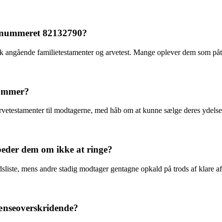
a nummeret 82132790?
olk angående familietestamenter og arvetest. Mange oplever dem som p
nummer?
rvetestamenter til modtagerne, med håb om at kunne sælge deres ydelse
eder dem om ikke at ringe?
sliste, mens andre stadig modtager gentagne opkald på trods af klare af
rænseoverskridende?