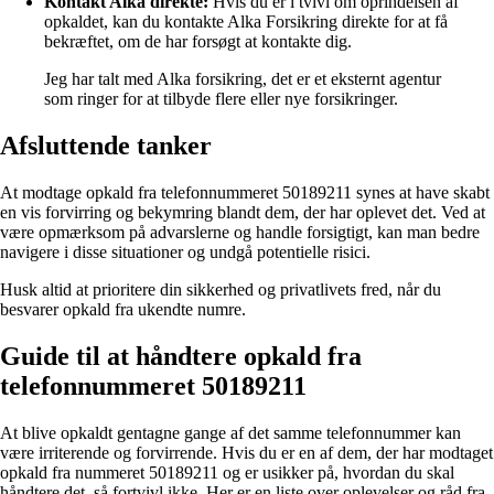
Kontakt Alka direkte:
Hvis du er i tvivl om oprindelsen af
opkaldet, kan du kontakte Alka Forsikring direkte for at få
bekræftet, om de har forsøgt at kontakte dig.
Jeg har talt med Alka forsikring, det er et eksternt agentur
som ringer for at tilbyde flere eller nye forsikringer.
Afsluttende tanker
At modtage opkald fra telefonnummeret 50189211 synes at have skabt
en vis forvirring og bekymring blandt dem, der har oplevet det. Ved at
være opmærksom på advarslerne og handle forsigtigt, kan man bedre
navigere i disse situationer og undgå potentielle risici.
Husk altid at prioritere din sikkerhed og privatlivets fred, når du
besvarer opkald fra ukendte numre.
Guide til at håndtere opkald fra
telefonnummeret 50189211
At blive opkaldt gentagne gange af det samme telefonnummer kan
være irriterende og forvirrende. Hvis du er en af dem, der har modtaget
opkald fra nummeret 50189211 og er usikker på, hvordan du skal
håndtere det, så fortvivl ikke. Her er en liste over oplevelser og råd fra