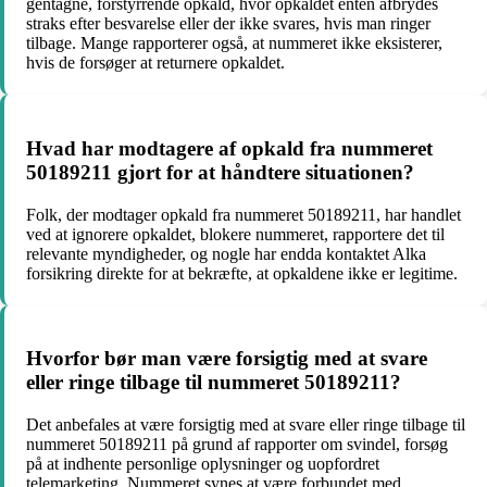
gentagne, forstyrrende opkald, hvor opkaldet enten afbrydes
straks efter besvarelse eller der ikke svares, hvis man ringer
tilbage. Mange rapporterer også, at nummeret ikke eksisterer,
hvis de forsøger at returnere opkaldet.
Hvad har modtagere af opkald fra nummeret
50189211 gjort for at håndtere situationen?
Folk, der modtager opkald fra nummeret 50189211, har handlet
ved at ignorere opkaldet, blokere nummeret, rapportere det til
relevante myndigheder, og nogle har endda kontaktet Alka
forsikring direkte for at bekræfte, at opkaldene ikke er legitime.
Hvorfor bør man være forsigtig med at svare
eller ringe tilbage til nummeret 50189211?
Det anbefales at være forsigtig med at svare eller ringe tilbage til
nummeret 50189211 på grund af rapporter om svindel, forsøg
på at indhente personlige oplysninger og uopfordret
telemarketing. Nummeret synes at være forbundet med