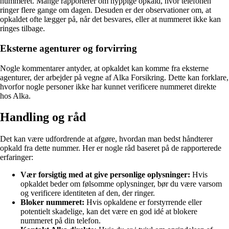
nummeret. Mange rapporterer om hyppige opkald, hvor telefonen
ringer flere gange om dagen. Desuden er der observationer om, at
opkaldet ofte lægger på, når det besvares, eller at nummeret ikke kan
ringes tilbage.
Eksterne agenturer og forvirring
Nogle kommentarer antyder, at opkaldet kan komme fra eksterne
agenturer, der arbejder på vegne af Alka Forsikring. Dette kan forklare,
hvorfor nogle personer ikke har kunnet verificere nummeret direkte
hos Alka.
Handling og råd
Det kan være udfordrende at afgøre, hvordan man bedst håndterer
opkald fra dette nummer. Her er nogle råd baseret på de rapporterede
erfaringer:
Vær forsigtig med at give personlige oplysninger:
Hvis
opkaldet beder om følsomme oplysninger, bør du være varsom
og verificere identiteten af ​​den, der ringer.
Bloker nummeret:
Hvis opkaldene er forstyrrende eller
potentielt skadelige, kan det være en god idé at blokere
nummeret på din telefon.