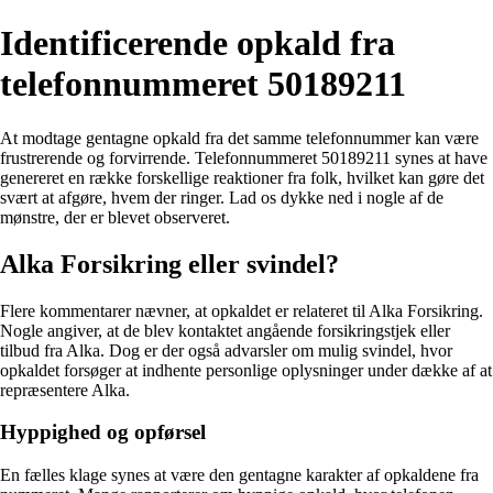
Identificerende opkald fra
telefonnummeret 50189211
At modtage gentagne opkald fra det samme telefonnummer kan være
frustrerende og forvirrende. Telefonnummeret 50189211 synes at have
genereret en række forskellige reaktioner fra folk, hvilket kan gøre det
svært at afgøre, hvem der ringer. Lad os dykke ned i nogle af de
mønstre, der er blevet observeret.
Alka Forsikring eller svindel?
Flere kommentarer nævner, at opkaldet er relateret til Alka Forsikring.
Nogle angiver, at de blev kontaktet angående forsikringstjek eller
tilbud fra Alka. Dog er der også advarsler om mulig svindel, hvor
opkaldet forsøger at indhente personlige oplysninger under dække af at
repræsentere Alka.
Hyppighed og opførsel
En fælles klage synes at være den gentagne karakter af opkaldene fra