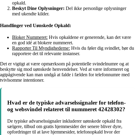
opkald.
Beskyt Dine Oplysninger:
Del ikke personlige oplysninger
med ukendte kilder.
Handlinger ved Uønskede Opkald:
Bloker Nummeret:
Hvis opkaldene er generende, kan det være
en god idé at blokere nummeret.
Rapporter Til Myndighederne:
Hvis du føler dig svindlet, bør du
rapportere det til relevante instanser.
Det er vigtigt at være opmærksom på potentielle svindelnumre og at
beskytte sig mod uønskede henvendelser. Ved at være informeret og
agtpågivende kan man undgå at falde i fælden for telefonnumre med
tvivlsomme intentioner.
Hvad er de typiske advarselssignaler for telefon-
og websvindel relateret til nummeret 42428302?
De typiske advarselssignaler inkluderer uønskede opkald fra
sælgere, tilbud om gratis hjemmesider der senere bliver dyre,
opfordringer til at lave hjemmesider, telefonopkald hvor der