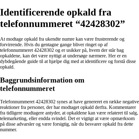
Identificerende opkald fra
telefonnummeret “42428302”
At modtage opkald fra ukendte numre kan være frustrerende og
forvirrende. Hvis du gentagne gange bliver ringet op af
telefonnummeret 42428302 og er usikker på, hvem der står bag
opkaldene, kan det være nyttigt at undersøge nærmere. Her er en
dybdegående guide til at hjælpe dig med at identificere og forstå disse
opkald.
Baggrundsinformation om
telefonnummeret
Telefonnummeret 42428302 synes at have genereret en række negative
reaktioner fra personer, der har modtaget opkald derfra. Kommentarer
fra tidligere modtagere antyder, at opkaldene kan være relateret til salg,
telemarketing, eller endda svindel. Det er vigtigt at være opmærksom
på disse advarsler og være forsigtig, når du besvarer opkald fra dette
nummer.