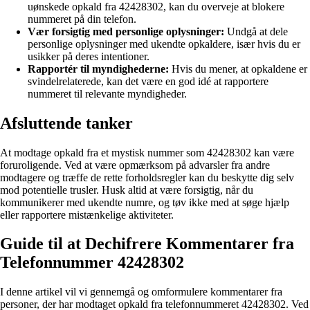
uønskede opkald fra 42428302, kan du overveje at blokere
nummeret på din telefon.
Vær forsigtig med personlige oplysninger:
Undgå at dele
personlige oplysninger med ukendte opkaldere, især hvis du er
usikker på deres intentioner.
Rapportér til myndighederne:
Hvis du mener, at opkaldene er
svindelrelaterede, kan det være en god idé at rapportere
nummeret til relevante myndigheder.
Afsluttende tanker
At modtage opkald fra et mystisk nummer som 42428302 kan være
foruroligende. Ved at være opmærksom på advarsler fra andre
modtagere og træffe de rette forholdsregler kan du beskytte dig selv
mod potentielle trusler. Husk altid at være forsigtig, når du
kommunikerer med ukendte numre, og tøv ikke med at søge hjælp
eller rapportere mistænkelige aktiviteter.
Guide til at Dechifrere Kommentarer fra
Telefonnummer 42428302
I denne artikel vil vi gennemgå og omformulere kommentarer fra
personer, der har modtaget opkald fra telefonnummeret 42428302. Ved