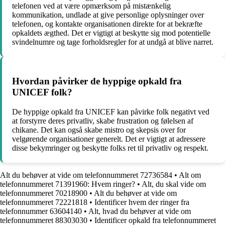
telefonen ved at være opmærksom på mistænkelig
kommunikation, undlade at give personlige oplysninger over
telefonen, og kontakte organisationen direkte for at bekræfte
opkaldets ægthed. Det er vigtigt at beskytte sig mod potentielle
svindelnumre og tage forholdsregler for at undgå at blive narret.
Hvordan påvirker de hyppige opkald fra
UNICEF folk?
De hyppige opkald fra UNICEF kan påvirke folk negativt ved
at forstyrre deres privatliv, skabe frustration og følelsen af
chikane. Det kan også skabe mistro og skepsis over for
velgørende organisationer generelt. Det er vigtigt at adressere
disse bekymringer og beskytte folks ret til privatliv og respekt.
Alt du behøver at vide om telefonnummeret 72736584
•
Alt om
telefonnummeret 71391960: Hvem ringer?
•
Alt, du skal vide om
telefonnummeret 70218900
•
Alt du behøver at vide om
telefonnummeret 72221818
•
Identificer hvem der ringer fra
telefonnummer 63604140
•
Alt, hvad du behøver at vide om
telefonnummeret 88303030
•
Identificer opkald fra telefonnummeret