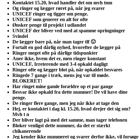
Kontaktet 15.20, hvad handler det om mvh tmn
Og ringer og lægger røret på, når jeg svarer
UNICEF ringer og tigger om penge.
UNICEF som generer en alt for ofte
Ønsker penge til projekt i udlandet
UNICEF der bliver ved med at spamme opringninger
Svindel
De lægger bare på, når man tager tlf 🙂
Fortalt en god dårlig nyhed, hvorefter de lægger på
Ringer meget ofte på dårlige tidspunkter
Aner ikke, hvem det er, men ringer konstant
UNICEF, Irreterende med 3-4 opkald dagligt
Ringer ofte og lægger blot på, når opkaldet besvares
Ringede 7 gange i træk, mens jeg var til møde.
BLOKERET!
Har ringet mine gamle forældre op et par gange
Besvar ikke opkald fra dette nummer! De vil have dine
penge.
De ringer flere gange, men jeg når ikke at tage den
Hej, er kontaktet i dag kl. 15.20, hvad drejer det sig om?
Mvh t n
Der bliver lagt på med det samme, man tager telefonen
Bloker venligst dette nummer, da det er stærkt
chikanerende
Jeg kender ikke nummeret og svarer derfor ikke, vil forsøge