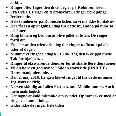
at få…
Ringer ofte. Tager den ikke. Jeg er på Robinson listen.
Fra UNICEF siger en telefonsvarer. Ringer flere gange.
Irriterende.
Hele familien er på Robinson listen, så vi må ikke kontaktes
Har fået en opringning i dag fra dette nr, endda på mine to
telefoner.
Ring til dem og bed om at blive pillet af listen. De ringer
fordi dit…
En eller anden telemarketing der ringer uafbrudt på alle
tider af dagen
Nummeret ringede i dag kl. 15.06. Tog den ikke pga møde.
Tak for hjælpen…
Ringer til eksisterende donorer for at skaffe flere donationer
Vil du høre en god nyhed? Sådan starter de (UNICEF).
Deres manipulerende…
Den 2. maj 2016. Er igen blevet ringet til fra dette nummer.
Jeg svarer aldrig.
Nerven ständig auf allen Festnetz und Mobilnummer, Auch
mehrmals täglich
Gentagne opkald mistanke om svindel. Ophører ikke med at
ringe ved anmodning.
Gider ikke de ringer hele tiden