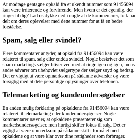
At modtage gentagne opkald fra et ukendt nummer som 91456094
kan være irriterende og forvirrende. Men hvem er det egentlig, der
ringer til dig? Lad os dykke ned i nogle af de kommentarer, folk har
delt om deres oplevelser med dette nummer for at få en bedre
forståelse.
Spam, salg eller svindel?
Flere kommentarer antyder, at opkald fra 91456094 kan være
relateret til spam, salg eller endda svindel. Nogle beskriver det som
spam marketings sælger bliver ved med at ringe igen og igen, mens
andre advarer om ubehøvlet sælgertype der sælger snyd og bedrag.
Det er vigtigt at være opmærksom på sådanne advarsler og være
forsigtig med at dele personlige oplysninger over telefonen.
Telemarketing og kundeundersøgelser
En anden mulig forklaring på opkaldene fra 91456094 kan være
relateret til telemarketing eller kundeundersøgelser. Nogle
kommentarer nævner, at opkaldene præsenterer sig som
markedsundersøgelser, men hurtigt skifter fokus til salg. Det er
vigtigt at være opmærksom på sådanne skift i formålet med
opkaldene og at være klar over dine rettigheder som forbruger.