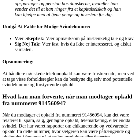
opsparinger og pension hos danskerne, hvorefter han
vender det til at han ringer fra et kapitalselskab og han
kan hjælpe med at tjene penge og investere for dig.
Undgå At Falde for Mulige Svindelnumre:
Vær Skeptisk:
Vær opmærksom på mistænkelig tale og krav.
Sig Nej Tak:
Vær fast, hvis du ikke er interesseret, og afslut
samtalen.
Opsummering:
At håndtere uønskede telefonopkald kan være frustrerende, men ved
at tage visse forholdsregler kan du beskytte dig selv mod potentielle
svindelnumre og forstyrrende opkald.
Hvad kan man forvente, når man modtager opkald
fra nummeret 91456094?
Når du modtager et opkald fra nummeret 91456094, kan det være
relateret til spam, salg, gentagne opkald, telemarketing, eller endda
svindel. Der har været rapporter om chikanerende og vedvarende
opkald fra dette nummer, hvor sælgeren kan være påtrængende og
ubehøvlet i forsøget på at sælge produkter eller tjenester.