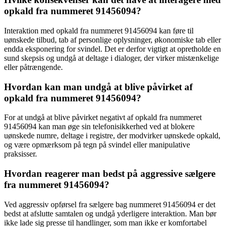
opkald fra nummeret 91456094?
Interaktion med opkald fra nummeret 91456094 kan føre til
uønskede tilbud, tab af personlige oplysninger, økonomiske tab eller
endda eksponering for svindel. Det er derfor vigtigt at opretholde en
sund skepsis og undgå at deltage i dialoger, der virker mistænkelige
eller påtrængende.
Hvordan kan man undgå at blive påvirket af
opkald fra nummeret 91456094?
For at undgå at blive påvirket negativt af opkald fra nummeret
91456094 kan man øge sin telefonisikkerhed ved at blokere
uønskede numre, deltage i registre, der modvirker uønskede opkald,
og være opmærksom på tegn på svindel eller manipulative
praksisser.
Hvordan reagerer man bedst på aggressive sælgere
fra nummeret 91456094?
Ved aggressiv opførsel fra sælgere bag nummeret 91456094 er det
bedst at afslutte samtalen og undgå yderligere interaktion. Man bør
ikke lade sig presse til handlinger, som man ikke er komfortabel