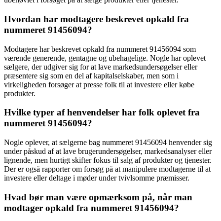
Hvordan har modtagere beskrevet opkald fra
nummeret 91456094?
Modtagere har beskrevet opkald fra nummeret 91456094 som
værende generende, gentagne og ubehagelige. Nogle har oplevet
sælgere, der udgiver sig for at lave markedsundersøgelser eller
præsentere sig som en del af kapitalselskaber, men som i
virkeligheden forsøger at presse folk til at investere eller købe
produkter.
Hvilke typer af henvendelser har folk oplevet fra
nummeret 91456094?
Nogle oplever, at sælgerne bag nummeret 91456094 henvender sig
under påskud af at lave brugerundersøgelser, markedsanalyser eller
lignende, men hurtigt skifter fokus til salg af produkter og tjenester.
Der er også rapporter om forsøg på at manipulere modtagerne til at
investere eller deltage i møder under tvivlsomme præmisser.
Hvad bør man være opmærksom på, når man
modtager opkald fra nummeret 91456094?