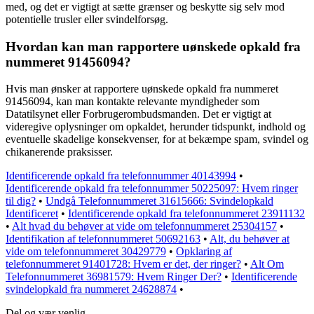
med, og det er vigtigt at sætte grænser og beskytte sig selv mod
potentielle trusler eller svindelforsøg.
Hvordan kan man rapportere uønskede opkald fra
nummeret 91456094?
Hvis man ønsker at rapportere uønskede opkald fra nummeret
91456094, kan man kontakte relevante myndigheder som
Datatilsynet eller Forbrugerombudsmanden. Det er vigtigt at
videregive oplysninger om opkaldet, herunder tidspunkt, indhold og
eventuelle skadelige konsekvenser, for at bekæmpe spam, svindel og
chikanerende praksisser.
Identificerende opkald fra telefonnummer 40143994
•
Identificerende opkald fra telefonnummer 50225097: Hvem ringer
til dig?
•
Undgå Telefonnummeret 31615666: Svindelopkald
Identificeret
•
Identificerende opkald fra telefonnummeret 23911132
•
Alt hvad du behøver at vide om telefonnummeret 25304157
•
Identifikation af telefonnummeret 50692163
•
Alt, du behøver at
vide om telefonnummeret 30429779
•
Opklaring af
telefonnummeret 91401728: Hvem er det, der ringer?
•
Alt Om
Telefonnummeret 36981579: Hvem Ringer Der?
•
Identificerende
svindelopkald fra nummeret 24628874
•
Del og vær venlig