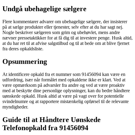
Undgå ubehagelige sælgere
Flere kommentarer advarer om ubehagelige sælgere, der insisterer
på at sælge produkter eller tjenester, selv efter at du har sagt nej.
Nogle beskriver sælgeren som grim og ubehøvlet, mens andre
nævner pressetaktikker for at få dig til at investere penge. Husk altid,
at du har ret til at afvise salgstilbud og til at bede om at blive fjernet
fra deres opkaldsliste.
Opsummering
At identificere opkald fra et nummer som 91456094 kan være en
udfordring, især når formålet med opkaldene ikke er klart. Ved at
være opmærksom på advarsler fra andre og ved at være proaktiv
med at beskytte dine personlige oplysninger, kan du bedre håndtere
uønskede opkald. Husk altid at være på vagt over for potentielle
svindelnumre og at rapportere mistænkelig opførsel til de relevante
myndigheder.
Guide til at Håndtere Uønskede
Telefonopkald fra 91456094