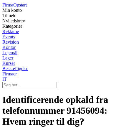
Firma
Opstart
Min konto
Tilmeld
Nyhedsbrev
Kategorier
Reklame
Events
Revision
Kontor
Lejemål
Lager
Kurser
Beskæftigelse
Firmaer
IT
Identificerende opkald fra
telefonnummer 91456094:
Hvem ringer til dig?