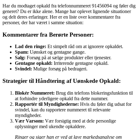
Har du modtaget opkald fra telefonnummeret 91456094 og føler dig
generet? Du er ikke alene. Mange har oplevet lignende situationer
og delt deres erfaringer. Her er en liste over kommentarer fra
personer, der har været i samme situation:
Kommentarer fra Berørte Personer:
Lad den ringe:
Et simpelt råd om at ignorere opkaldet.
Spam:
Uønsket og gentagne gange.
Salg:
Forsøg på at sælge produkter eller tjenester.
Gentagne opkald:
Irriterende gentagne opkald.
Svindel:
Mulige forsøg på bedrageri.
Strategier til Håndtering af Uønskede Opkald:
Blokér Nummeret:
Brug din telefons blokeringsfunktion til
at forhindre yderligere opkald fra dette nummer.
Rapportér til Myndighederne:
Hvis du føler dig udsat for
svindel, kan du rapportere nummeret til relevante
myndigheder.
Vær Varsom:
Vær forsigtig med at dele personlige
oplysninger med ukendte opkaldere.
Ringer og siger han er ved at lave markedsanalyse om