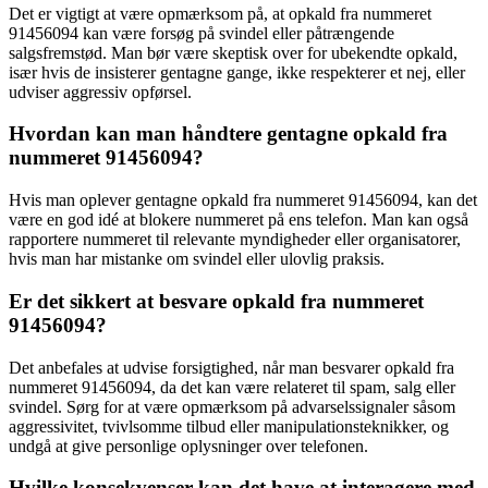
Det er vigtigt at være opmærksom på, at opkald fra nummeret
91456094 kan være forsøg på svindel eller påtrængende
salgsfremstød. Man bør være skeptisk over for ubekendte opkald,
især hvis de insisterer gentagne gange, ikke respekterer et nej, eller
udviser aggressiv opførsel.
Hvordan kan man håndtere gentagne opkald fra
nummeret 91456094?
Hvis man oplever gentagne opkald fra nummeret 91456094, kan det
være en god idé at blokere nummeret på ens telefon. Man kan også
rapportere nummeret til relevante myndigheder eller organisatorer,
hvis man har mistanke om svindel eller ulovlig praksis.
Er det sikkert at besvare opkald fra nummeret
91456094?
Det anbefales at udvise forsigtighed, når man besvarer opkald fra
nummeret 91456094, da det kan være relateret til spam, salg eller
svindel. Sørg for at være opmærksom på advarselssignaler såsom
aggressivitet, tvivlsomme tilbud eller manipulationsteknikker, og
undgå at give personlige oplysninger over telefonen.
Hvilke konsekvenser kan det have at interagere med