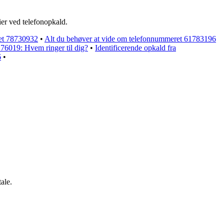
ier ved telefonopkald.
ret 78730932
•
Alt du behøver at vide om telefonnummeret 61783196
76019: Hvem ringer til dig?
•
Identificerende opkald fra
6
•
ale.