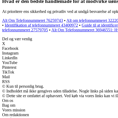
Hvad er den bedste handlemåde for at modvirke uøn
At prioritere ens sikkerhed og privatliv ved at undgå besvarelse af o
Alt Om Telefonnummeret 76259743
•
Alt om telefonnummeret 32220
•
Identifikation af telefonnummeret 43400972
•
Guide til at identifi
telefonnummeret 27579705
•
Alt Om Telefonnummeret 36946551: H
Del og vær venlig
X
Facebook
Instagram
LinkedIn
YouTube
Pinterest
TikTok
Mail
RSS
© Kun til personlig brug.
© Indholdet må ikke gengives uden tilladelse. Nogle links på siden 
© Dette site er omfattet af ophavsret. Ved køb via vores links kan vi
Om os
Bag om
Vores mission
Om redaktionen