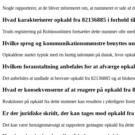
Nogle rapporterer, at de bliver informeret om, at nummeret er ude af dr
Hvad karakteriserer opkald fra 82136885 i forhold ti
Trods registrering på Robinsonlisten fortsætter dette nummer ofte me
Hvilke sprog og kommunikationsmønstre benyttes u
Opkaldene starter typisk med en hurtig talestrøm på dansk, hvor opka
Hvilken foranstaltning anbefales for at afværge opka
Det anbefales at undlade at besvare opkald fra 82136885 og at bloker
Hvad er konsekvenserne af at reagere på opkald fra
Reaktioner på opkald fra dette nummer kan resultere i yderligere forst
Er der juridiske skridt, der kan tages mod opkald fr
Det kan være hensigtsmæssigt at rapportere gentagne opkald fra dett