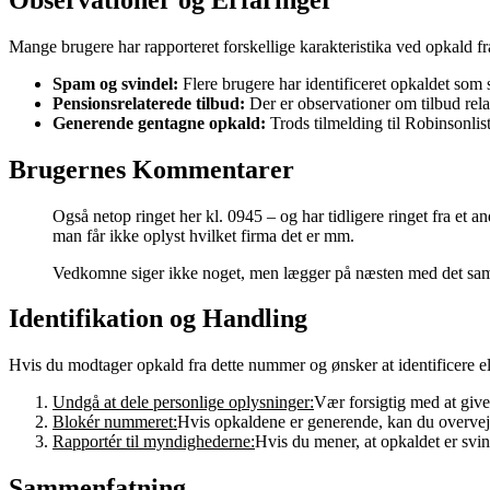
Mange brugere har rapporteret forskellige karakteristika ved opkald
Spam og svindel:
Flere brugere har identificeret opkaldet som 
Pensionsrelaterede tilbud:
Der er observationer om tilbud rela
Generende gentagne opkald:
Trods tilmelding til Robinsonlis
Brugernes Kommentarer
Også netop ringet her kl. 0945 – og har tidligere ringet fra 
man får ikke oplyst hvilket firma det er mm.
Vedkomne siger ikke noget, men lægger på næsten med det sa
Identifikation og Handling
Hvis du modtager opkald fra dette nummer og ønsker at identificere ell
Undgå at dele personlige oplysninger:
Vær forsigtig med at giv
Blokér nummeret:
Hvis opkaldene er generende, kan du overveje
Rapportér til myndighederne:
Hvis du mener, at opkaldet er svin
Sammenfatning