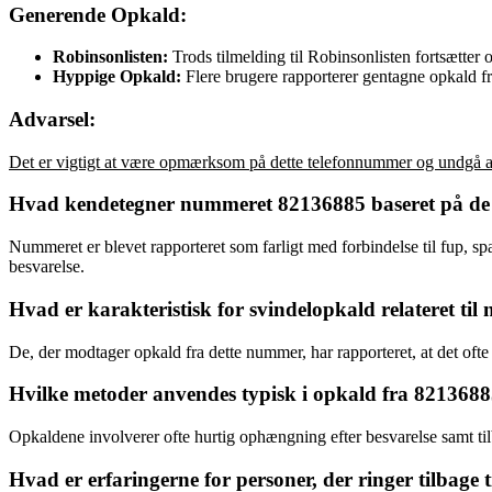
Generende Opkald:
Robinsonlisten:
Trods tilmelding til Robinsonlisten fortsætter 
Hyppige Opkald:
Flere brugere rapporterer gentagne opkald f
Advarsel:
Det er vigtigt at være opmærksom på dette telefonnummer og undgå at
Hvad kendetegner nummeret 82136885 baseret på de op
Nummeret er blevet rapporteret som farligt med forbindelse til fup, s
besvarelse.
Hvad er karakteristisk for svindelopkald relateret t
De, der modtager opkald fra dette nummer, har rapporteret, at det ofte
Hvilke metoder anvendes typisk i opkald fra 8213688
Opkaldene involverer ofte hurtig ophængning efter besvarelse samt ti
Hvad er erfaringerne for personer, der ringer tilbag