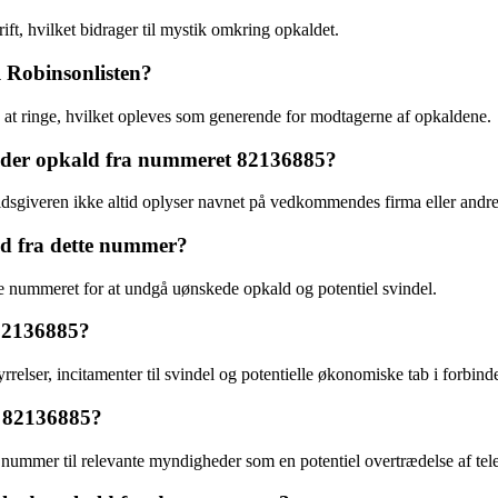
ift, hvilket bidrager til mystik omkring opkaldet.
l Robinsonlisten?
d at ringe, hvilket opleves som generende for modtagerne af opkaldene.
nder opkald fra nummeret 82136885?
ldsgiveren ikke altid oplyser navnet på vedkommendes firma eller andre
ld fra dette nummer?
e nummeret for at undgå uønskede opkald og potentiel svindel.
 82136885?
yrrelser, incitamenter til svindel og potentielle økonomiske tab i forbi
a 82136885?
e nummer til relevante myndigheder som en potentiel overtrædelse af t