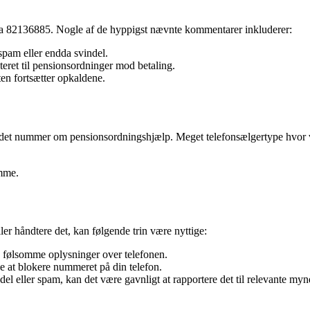
 fra 82136885. Nogle af de hyppigst nævnte kommentarer inkluderer:
spam eller endda svindel.
teret til pensionsordninger mod betaling.
ten fortsætter opkaldene.
et andet nummer om pensionsordningshjælp. Meget telefonsælgertype hvo
mme.
er håndtere det, kan følgende trin være nyttige:
e følsomme oplysninger over telefonen.
 at blokere nummeret på din telefon.
del eller spam, kan det være gavnligt at rapportere det til relevante my