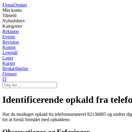
Firma
Opstart
Min konto
Tilmeld
Nyhedsbrev
Kategorier
Reklame
Events
Revision
Kontor
Lejemål
Lager
Kurser
Beskæftigelse
Firmaer
IT
Identificerende opkald fra tel
Har du modtaget opkald fra telefonnummeret 82136885 og undrer dig ov
for at forstå formålet med opkaldene.
Observationer og Erfaringer