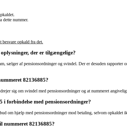
opkaldet.
ra dette nummer.
 besvare opkald fra det.
lysninger, der er tilgængelige?
pam, sælger af pensionsordninger og svindel. Der er desuden rapporter om
il nummeret 82136885?
 drejer sig om svindel med pensionsordninger og at nummeret angiveligt e
5 i forbindelse med pensionsordninger?
lbud om hjælp med pensionsordninger mod betaling, selvom opkaldet ikk
e til nummeret 82136885?