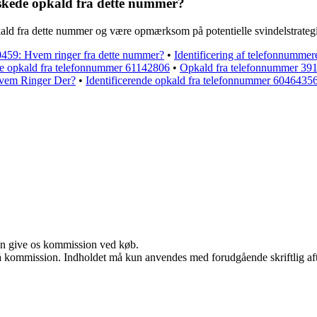
skede opkald fra dette nummer?
pkald fra dette nummer og være opmærksom på potentielle svindelstrateg
459: Hvem ringer fra dette nummer?
•
Identificering af telefonnumme
cere opkald fra telefonnummer 61142806
•
Opkald fra telefonnummer 391
vem Ringer Der?
•
Identificerende opkald fra telefonnummer 6046435
kan give os kommission ved køb.
 få kommission. Indholdet må kun anvendes med forudgående skriftlig aft