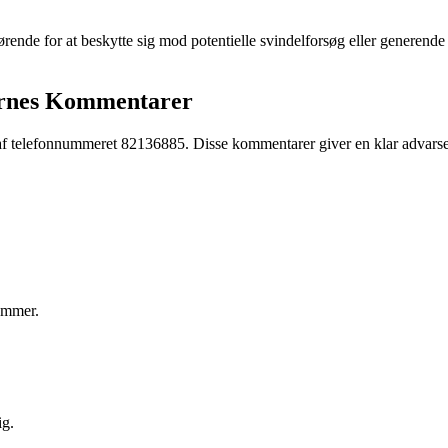
rende for at beskytte sig mod potentielle svindelforsøg eller generend
ernes Kommentarer
op af telefonnummeret 82136885. Disse kommentarer giver en klar advars
ummer.
ig.