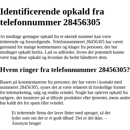
Identificerende opkald fra
telefonnummer 28456305
At modtage gentagne opkald fra et ukendt nummer kan være
irriterende og foruroligende. Telefonnummeret 28456305 har været
genstand for mange kommentarer og klager fra personer, der har
modtaget opkald herfra. Lad os udforske, hvem der potentielt kunne
være bag disse opkald og hvordan du bedst håndterer dem.
Hvem ringer fra telefonnummer 28456305?
Basert på kommentarerne fra personer, der har været i kontakt med
nummeret 28456305, synes det at være relateret til forskellige former
for telemarketing, salg og endda svindel. Nogle har oplevet opkald fra
sælgere, der insisterer på at tilbyde produkter eller tjenester, mens andre
har kaldt det for spam eller svindel.
Et irriterende firma der laver finter med sproget, så det
lyder som om det er et godt tilbud: Det er det ikke. –
Anonym bruger