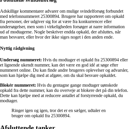
Adskillige kommentarer advarer om mulige svindelforsøg forbundet
med telefonnummeret 25300894. Brugere har rapporteret om opkald
fra personer, der udgiver sig for at være fra konkurrencer eller
undersøgelser, men som i virkeligheden forsøger at narre information
ud af modtagerne. Nogle beskriver endda opkald, der afsluttes, når
man besvarer, eller hvor der ikke siges noget i den anden ende.
Nyttig rådgivning
Undersøg nummeret:
Hvis du modtager et opkald fra 25300894 eller
et lignende ukendt nummer, kan det være en god idé at søge efter
nummeret online. Du kan finde andre brugeres oplevelser og advarsler,
som kan hjælpe dig med at afgøre, om du skal besvare opkaldet.
Blokér nummeret:
Hvis du gentagne gange modtager uønskede
opkald fra dette nummer, kan du overveje at blokere det på din telefon.
Dette kan hjælpe med at reducere antallet af forstyrrende opkald, du
modtager.
Ringer igen og igen, tror det er en sælger, udtaler en
bruger om opkald fra 25300894.
Afsluttende tanker