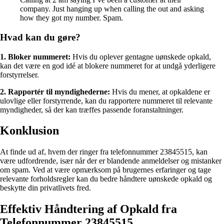
company. Just hanging up when calling the out and asking
how they got my number. Spam.
Hvad kan du gøre?
1. Bloker nummeret:
Hvis du oplever gentagne uønskede opkald,
kan det være en god idé at blokere nummeret for at undgå yderligere
forstyrrelser.
2. Rapportér til myndighederne:
Hvis du mener, at opkaldene er
ulovlige eller forstyrrende, kan du rapportere nummeret til relevante
myndigheder, så der kan træffes passende foranstaltninger.
Konklusion
At finde ud af, hvem der ringer fra telefonnummer 23845515, kan
være udfordrende, især når der er blandende anmeldelser og mistanker
om spam. Ved at være opmærksom på brugernes erfaringer og tage
relevante forholdsregler kan du bedre håndtere uønskede opkald og
beskytte din privatlivets fred.
Effektiv Håndtering af Opkald fra
Telefonnummer 23845515