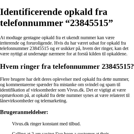
Identificerende opkald fra
telefonnummer “23845515”
At modtage gentagne opkald fra et ukendt nummer kan være
irriterende og foruroligende. Hvis du har været udsat for opkald fra
telefonnummer 23845515 og er usikker på, hvem der ringer, kan det
være nyttigt at undersøge nærmere for at forstå kilden til opkaldene.
Hvem ringer fra telefonnummer 23845515?
Flere brugere har delt deres oplevelser med opkald fra dette nummer,
og kommentarerne spænder fra mistanke om svindel og spam til
identifikation af virksomheder som Vivus.dk. Det er vigtigt at være
opmærksom på, at opkald fra dette nummer synes at være relateret til
lånevirksomheder og telemarketing.
Brugeranmeldelser:
Vivus.dk ringer konstant med tilbud.
Calling at 2 am saying I’ve been a customer at their