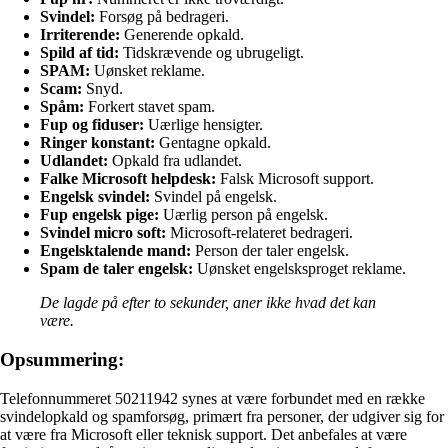
Svindel:
Forsøg på bedrageri.
Irriterende:
Generende opkald.
Spild af tid:
Tidskrævende og ubrugeligt.
SPAM:
Uønsket reklame.
Scam:
Snyd.
Spåm:
Forkert stavet spam.
Fup og fiduser:
Uærlige hensigter.
Ringer konstant:
Gentagne opkald.
Udlandet:
Opkald fra udlandet.
Falke Microsoft helpdesk:
Falsk Microsoft support.
Engelsk svindel:
Svindel på engelsk.
Fup engelsk pige:
Uærlig person på engelsk.
Svindel micro soft:
Microsoft-relateret bedrageri.
Engelsktalende mand:
Person der taler engelsk.
Spam de taler engelsk:
Uønsket engelsksproget reklame.
De lagde på efter to sekunder, aner ikke hvad det kan
være.
Opsummering:
Telefonnummeret 50211942 synes at være forbundet med en række
svindelopkald og spamforsøg, primært fra personer, der udgiver sig for
at være fra Microsoft eller teknisk support. Det anbefales at være