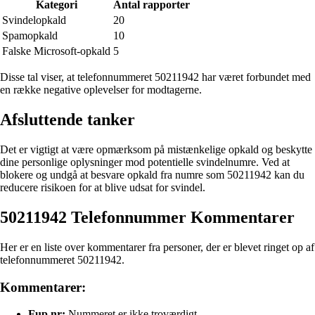
Kategori
Antal rapporter
Svindelopkald
20
Spamopkald
10
Falske Microsoft-opkald
5
Disse tal viser, at telefonnummeret 50211942 har været forbundet med
en række negative oplevelser for modtagerne.
Afsluttende tanker
Det er vigtigt at være opmærksom på mistænkelige opkald og beskytte
dine personlige oplysninger mod potentielle svindelnumre. Ved at
blokere og undgå at besvare opkald fra numre som 50211942 kan du
reducere risikoen for at blive udsat for svindel.
50211942 Telefonnummer Kommentarer
Her er en liste over kommentarer fra personer, der er blevet ringet op af
telefonnummeret 50211942.
Kommentarer:
Fup nr:
Nummeret er ikke troværdigt.