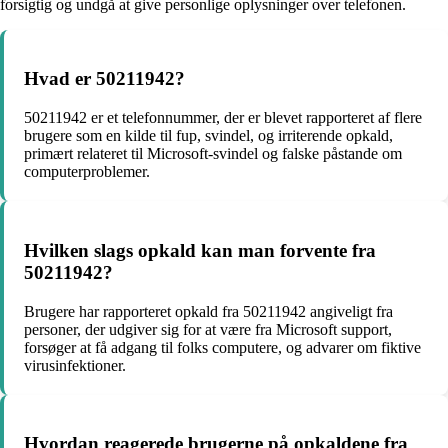
forsigtig og undgå at give personlige oplysninger over telefonen.
Hvad er 50211942?
50211942 er et telefonnummer, der er blevet rapporteret af flere
brugere som en kilde til fup, svindel, og irriterende opkald,
primært relateret til Microsoft-svindel og falske påstande om
computerproblemer.
Hvilken slags opkald kan man forvente fra
50211942?
Brugere har rapporteret opkald fra 50211942 angiveligt fra
personer, der udgiver sig for at være fra Microsoft support,
forsøger at få adgang til folks computere, og advarer om fiktive
virusinfektioner.
Hvordan reagerede brugerne på opkaldene fra