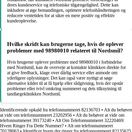
deres kundeservice og telefoniske tilgængelighed. Dette kan
inkludere at øge bemandingen, optimere telefonhåndteringen og
reducere ventetiden for at sikre en mere positiv og effektiv
kundeoplevelse.
Hvilke skridt kan brugerne tage, hvis de oplever
problemer med 98980010 relateret til Nordsmil?
Hvis brugerne oplever problemer med 98980010 i forbindelse
med Nordsmil, kan de overveje at kontakte klinikken direkte for
at give feedback, klage over dårlig service eller anmode om
yderligere oplysninger. Det kan også være nyttigt at søge
alternative kilder til at få hjælp eller rådgivning, hvis der opstår
problemer eller tvivl omkring nummeret og dets tilknytning til
tandlægeklinikken Nordsmil.
Identificerende opkald fra telefonnummeret 82136703
•
Alt du behøver
at vide om telefonnummeret 23202956
•
Alt du behøver at vide om
telefonnummeret 39173240
•
Alt Om Telefonnummeret 32220469:
Hvem Ringer Fra Dette Nummer?
•
Alt om telefonnummeret
70128063
•
Identificer hvem der ringer fra telefonnummeret 82135625