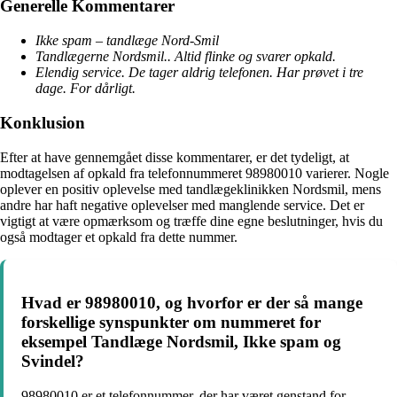
Generelle Kommentarer
Ikke spam – tandlæge Nord-Smil
Tandlægerne Nordsmil.. Altid flinke og svarer opkald.
Elendig service. De tager aldrig telefonen. Har prøvet i tre
dage. For dårligt.
Konklusion
Efter at have gennemgået disse kommentarer, er det tydeligt, at
modtagelsen af opkald fra telefonnummeret 98980010 varierer. Nogle
oplever en positiv oplevelse med tandlægeklinikken Nordsmil, mens
andre har haft negative oplevelser med manglende service. Det er
vigtigt at være opmærksom og træffe dine egne beslutninger, hvis du
også modtager et opkald fra dette nummer.
Hvad er 98980010, og hvorfor er der så mange
forskellige synspunkter om nummeret for
eksempel Tandlæge Nordsmil, Ikke spam og
Svindel?
98980010 er et telefonnummer, der har været genstand for