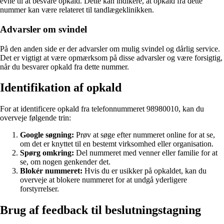
evne til at besvare opkald. Dette kan indikere, at opkald fra dette
nummer kan være relateret til tandlægeklinikken.
Advarsler om svindel
På den anden side er der advarsler om mulig svindel og dårlig service.
Det er vigtigt at være opmærksom på disse advarsler og være forsigtig,
når du besvarer opkald fra dette nummer.
Identifikation af opkald
For at identificere opkald fra telefonnummeret 98980010, kan du
overveje følgende trin:
Google søgning:
Prøv at søge efter nummeret online for at se,
om det er knyttet til en bestemt virksomhed eller organisation.
Spørg omkring:
Del nummeret med venner eller familie for at
se, om nogen genkender det.
Blokér nummeret:
Hvis du er usikker på opkaldet, kan du
overveje at blokere nummeret for at undgå yderligere
forstyrrelser.
Brug af feedback til beslutningstagning