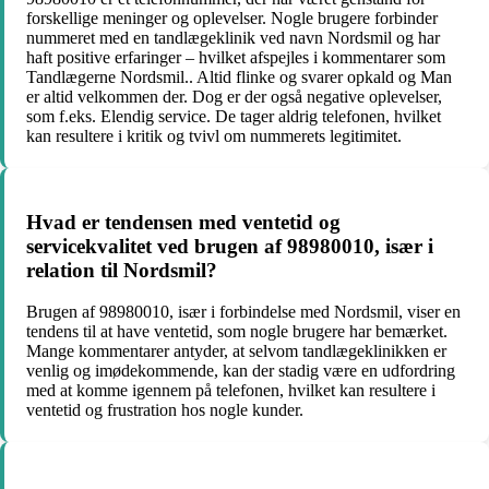
forskellige meninger og oplevelser. Nogle brugere forbinder
nummeret med en tandlægeklinik ved navn Nordsmil og har
haft positive erfaringer – hvilket afspejles i kommentarer som
Tandlægerne Nordsmil.. Altid flinke og svarer opkald og Man
er altid velkommen der. Dog er der også negative oplevelser,
som f.eks. Elendig service. De tager aldrig telefonen, hvilket
kan resultere i kritik og tvivl om nummerets legitimitet.
Hvad er tendensen med ventetid og
servicekvalitet ved brugen af ​​98980010, især i
relation til Nordsmil?
Brugen af ​​98980010, især i forbindelse med Nordsmil, viser en
tendens til at have ventetid, som nogle brugere har bemærket.
Mange kommentarer antyder, at selvom tandlægeklinikken er
venlig og imødekommende, kan der stadig være en udfordring
med at komme igennem på telefonen, hvilket kan resultere i
ventetid og frustration hos nogle kunder.