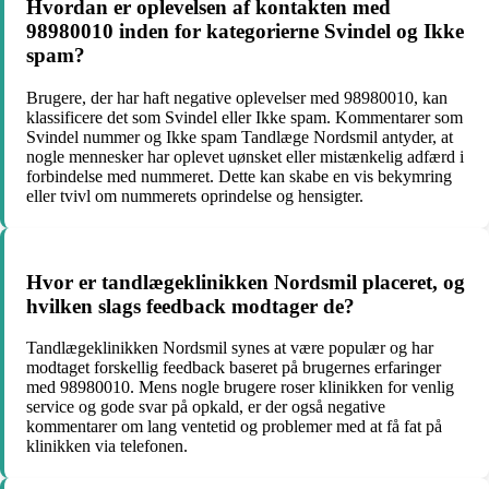
Hvordan er oplevelsen af ​​kontakten med
98980010 inden for kategorierne Svindel og Ikke
spam?
Brugere, der har haft negative oplevelser med 98980010, kan
klassificere det som Svindel eller Ikke spam. Kommentarer som
Svindel nummer og Ikke spam Tandlæge Nordsmil antyder, at
nogle mennesker har oplevet uønsket eller mistænkelig adfærd i
forbindelse med nummeret. Dette kan skabe en vis bekymring
eller tvivl om nummerets oprindelse og hensigter.
Hvor er tandlægeklinikken Nordsmil placeret, og
hvilken slags feedback modtager de?
Tandlægeklinikken Nordsmil synes at være populær og har
modtaget forskellig feedback baseret på brugernes erfaringer
med 98980010. Mens nogle brugere roser klinikken for venlig
service og gode svar på opkald, er der også negative
kommentarer om lang ventetid og problemer med at få fat på
klinikken via telefonen.