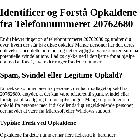
Identificer og Forstå Opkaldene
fra Telefonnummeret 20762680
Er du blevet ringet op af telefonnummeret 20762680 og undrer dig
over, hvem der står bag disse opkald? Mange personer har delt deres
oplevelser med dette nummer, og det er vigtigt at være opmærksom på
potentielle svindelnumre. Lad os dykke ned i detaljerne for at hjælpe
dig med at forstå, hvem der ringer fra dette nummer.
Spam, Svindel eller Legitime Opkald?
En række kommentarer fra personer, der har modtaget opkald fra
20762680, antyder, at det kan være relateret til spam, svindel eller
forsøg på at få adgang til dine oplysninger. Mange rapporterer om
opkald fra personer med indisk eller dårligt engelsktalende personer,
der hævder at være fra Microsoft eller Windows support.
Typiske Træk ved Opkaldene
Opkaldene fra dette nummer har flere fællestræk, herunder: