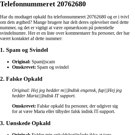
Telefonnummeret 20762680
Har du modtaget opkald fra telefonnummeret 20762680 og er i tvivl
om dets ægthed? Mange brugere har delt deres oplevelser med dette
nummer, og det er vigtigt at være opmærksom på potentielle
svindelnumre. Her er en liste over kommentarer fra personer, der har
været kontaktet af dette nummer:
1. Spam og Svindel
Original:
Spam|||scam
Omskrevet:
Spam og svindel
2. Falske Opkald
Original: Hej jeg hedder m|||Indisk engensk, fup|||Hej jeg
hedder Maria|||Indisk IT support.
Omskrevet:
Falske opkald fra personer, der udgiver sig
for at være Maria eller tilbyder falsk indisk IT-support.
3. Uønskede Opkald
Original:
Fylder min opkaldslog|||nåede ikke at tage