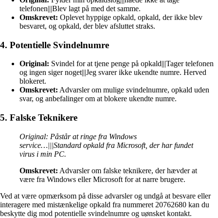
telefonen|||Blev lagt på med det samme.
Omskrevet:
Oplevet hyppige opkald, opkald, der ikke blev
besvaret, og opkald, der blev afsluttet straks.
4. Potentielle Svindelnumre
Original:
Svindel for at tjene penge på opkald|||Tager telefonen
og ingen siger noget|||Jeg svarer ikke ukendte numre. Herved
blokeret.
Omskrevet:
Advarsler om mulige svindelnumre, opkald uden
svar, og anbefalinger om at blokere ukendte numre.
5. Falske Teknikere
Original: Påstår at ringe fra Windows
service…|||Standard opkald fra Microsoft, der har fundet
virus i min PC.
Omskrevet:
Advarsler om falske teknikere, der hævder at
være fra Windows eller Microsoft for at narre brugere.
Ved at være opmærksom på disse advarsler og undgå at besvare eller
interagere med mistænkelige opkald fra nummeret 20762680 kan du
beskytte dig mod potentielle svindelnumre og uønsket kontakt.