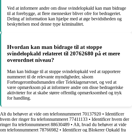
Ved at informere andre om disse svindelopkald kan man bidrage
til at forebygge, at flere mennesker bliver ofre for bedrageriet.
Deling af information kan hjælpe med at øge bevidstheden og
beskyttelsen mod denne type kriminalitet.
Hvordan kan man bidrage til at stoppe
svindelopkald relateret til 20762680 på et mere
overordnet niveau?
Man kan bidrage til at stoppe svindelopkald ved at rapportere
nummeret til de relevante myndigheder, såsom
Forbrugerombudsmanden eller Teleklagenævnet, og ved at
være opmærksom på at informere andre om disse bedrageriske
aktiviteter for at skabe større offentlig opmærksomhed og tryk
for handling.
Alt du behøver at vide om telefonnummeret 70137920
•
Identificer
hvem der ringer fra telefonnummeret 77411133
•
Identificer hvem der
ringer fra telefonnummeret 88630489
•
Alt, hvad du behøver at vide
om telefonnummeret 78766982
•
Identificer og Blokerer Opkald fra