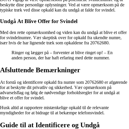
beskytte dine personlige oplysninger. Ved at være opmærksom på de
typiske træk ved disse opkald kan du undgå at falde for svindel.
Undgå At Blive Offer for Svindel
Med den rette opmærksomhed og viden kan du undgå at blive et offer
for svindelnumre. Vær skeptisk over for opkald fra ukendte numre,
især hvis de har lignende træk som opkaldene fra 20762680.
Ringer og lægger på – forventer at blive ringet op! – En
anden person, der har haft erfaring med dette nummer.
Afsluttende Bemærkninger
At forstå og identificere opkald fra numre som 20762680 er afgørende
for at beskytte dit privatliv og sikkerhed. Vær opmærksom på
advarselsflag og følg de nødvendige forholdsregler for at undgå at
blive et offer for svindel.
Husk altid at rapportere mistænkelige opkald til de relevante
myndigheder for at bidrage til at bekæmpe telefonsvindel.
Guide til at Identificere og Undgå