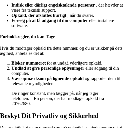
Indisk eller dårligt engelsktalende personer
, der hævder at
være fra teknisk support.
Opkald, der afsluttes hurtigt
, når du svarer.
Forsøg på at få adgang til din computer
eller installere
software.
Forholdsregler, du kan Tage
Hvis du modtager opkald fra dette nummer, og du er usikker på dets
ægthed, anbefales det at:
Bloker nummeret
for at undgå yderligere opkald.
Undlad at give personlige oplysninger
eller adgang til din
computer.
Vær opmærksom på lignende opkald
og rapporter dem til
relevante myndigheder.
De ringer konstant, men lægger på, når jeg tager
telefonen. – En person, der har modtaget opkald fra
20762680.
Beskyt Dit Privatliv og Sikkerhed
Det er vigtigt at være opmærksom på potentielle svindelnumre og at