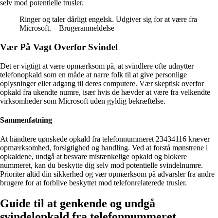
selv mod potentielle trusler.
Ringer og taler dårligt engelsk. Udgiver sig for at være fra
Microsoft. – Brugeranmeldelse
Vær På Vagt Overfor Svindel
Det er vigtigt at være opmærksom på, at svindlere ofte udnytter
telefonopkald som en måde at narre folk til at give personlige
oplysninger eller adgang til deres computere. Vær skeptisk overfor
opkald fra ukendte numre, især hvis de hævder at være fra velkendte
virksomheder som Microsoft uden gyldig bekræftelse.
Sammenfatning
At håndtere uønskede opkald fra telefonnummeret 23434116 kræver
opmærksomhed, forsigtighed og handling. Ved at forstå mønstrene i
opkaldene, undgå at besvare mistænkelige opkald og blokere
nummeret, kan du beskytte dig selv mod potentielle svindelnumre.
Prioriter altid din sikkerhed og vær opmærksom på advarsler fra andre
brugere for at forblive beskyttet mod telefonrelaterede trusler.
Guide til at genkende og undgå
svindelopkald fra telefonnummeret