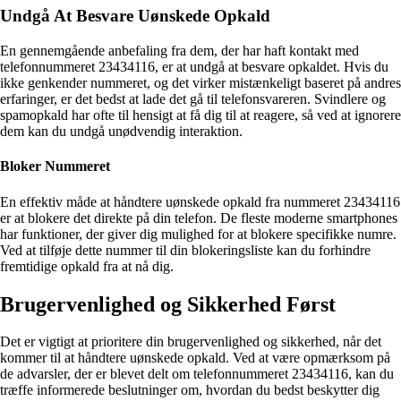
Undgå At Besvare Uønskede Opkald
En gennemgående anbefaling fra dem, der har haft kontakt med
telefonnummeret 23434116, er at undgå at besvare opkaldet. Hvis du
ikke genkender nummeret, og det virker mistænkeligt baseret på andres
erfaringer, er det bedst at lade det gå til telefonsvareren. Svindlere og
spamopkald har ofte til hensigt at få dig til at reagere, så ved at ignorere
dem kan du undgå unødvendig interaktion.
Bloker Nummeret
En effektiv måde at håndtere uønskede opkald fra nummeret 23434116
er at blokere det direkte på din telefon. De fleste moderne smartphones
har funktioner, der giver dig mulighed for at blokere specifikke numre.
Ved at tilføje dette nummer til din blokeringsliste kan du forhindre
fremtidige opkald fra at nå dig.
Brugervenlighed og Sikkerhed Først
Det er vigtigt at prioritere din brugervenlighed og sikkerhed, når det
kommer til at håndtere uønskede opkald. Ved at være opmærksom på
de advarsler, der er blevet delt om telefonnummeret 23434116, kan du
træffe informerede beslutninger om, hvordan du bedst beskytter dig