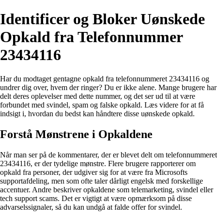
Identificer og Bloker Uønskede
Opkald fra Telefonnummer
23434116
Har du modtaget gentagne opkald fra telefonnummeret 23434116 og
undrer dig over, hvem der ringer? Du er ikke alene. Mange brugere har
delt deres oplevelser med dette nummer, og det ser ud til at være
forbundet med svindel, spam og falske opkald. Læs videre for at få
indsigt i, hvordan du bedst kan håndtere disse uønskede opkald.
Forstå Mønstrene i Opkaldene
Når man ser på de kommentarer, der er blevet delt om telefonnummeret
23434116, er der tydelige mønstre. Flere brugere rapporterer om
opkald fra personer, der udgiver sig for at være fra Microsofts
supportafdeling, men som ofte taler dårligt engelsk med forskellige
accentuer. Andre beskriver opkaldene som telemarketing, svindel eller
tech support scams. Det er vigtigt at være opmærksom på disse
advarselssignaler, så du kan undgå at falde offer for svindel.