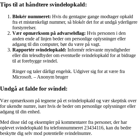
Tips til at håndtere svindelopkald:
Blokér nummeret:
Hvis du gentagne gange modtager opkald
fra et mistænkeligt nummer, så blokér det for at undgå yderligere
forstyrrelser.
Vær opmærksom på advarselsflag:
Hvis personen i den
anden ende af linjen beder om personlige oplysninger eller
adgang til din computer, bør du være på vagt.
Rapportér svindelopkald:
Informér relevante myndigheder
eller din teleudbyder om eventuelle svindelopkald for at bidrage
til at forebygge svindel.
Ringer og taler dårligt engelsk. Udgiver sig for at være fra
Microsoft. – Anonym bruger
Undgå at falde for svindel:
Vær opmærksom på tegnene på et svindelopkald og vær skeptisk over
for ukendte numre, især hvis de beder om personlige oplysninger eller
adgang til din enhed.
Med disse råd og eksempler på kommentarer fra personer, der har
oplevet svindelopkald fra telefonnummeret 23434116, kan du bedre
beskytte dig selv mod potentielle svindelnumre.