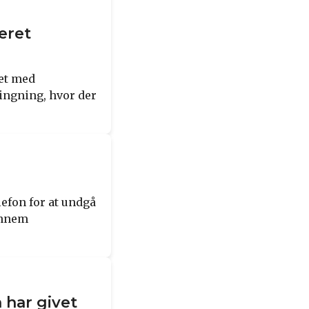
eret
det med
ringning, hvor der
efon for at undgå
ennem
 har givet