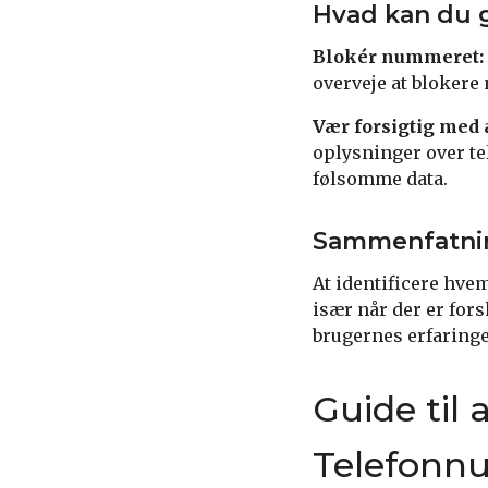
Hvad kan du 
Blokér nummeret:
overveje at blokere 
Vær forsigtig med 
oplysninger over te
følsomme data.
Sammenfatni
At identificere hve
især når der er fo
brugernes erfaringe
Guide til
Telefonn