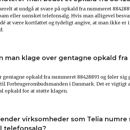
nerelt at undgå at svare på opkald fra nummeret 88428893
am eller uønsket telefonsalg. Hvis man alligevel besva
dé at være kortfattet og tydeligt angive, at man ikke er i
d.
n man klage over gentagne opkald fr
r gentagne opkald fra nummeret 88428893 og føler sig 
 til Forbrugerombudsmanden i Danmark. Det er vigtigt
l opkald for at støtte klagen.
vender virksomheder som Telia numre
l telefonsalg?