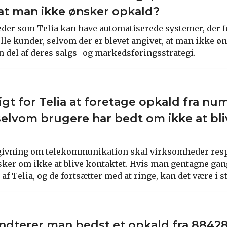
 at man ikke ønsker opkald?
er som Telia kan have automatiserede systemer, der f
elle kunder, selvom der er blevet angivet, at man ikke ø
n del af deres salgs- og markedsføringsstrategi.
ligt for Telia at foretage opkald fra n
elvom brugere har bedt om ikke at bli
vgivning om telekommunikation skal virksomheder res
ker om ikke at blive kontaktet. Hvis man gentagne ga
p af Telia, og de fortsætter med at ringe, kan det være i 
ndterer man bedst et opkald fra 8842