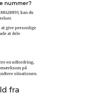
tte nummer?
 88428893, kan du
relser.
 at give personlige
ade at dele
re en udfordring,
e opmærksom på
ndtere situationen.
d fra