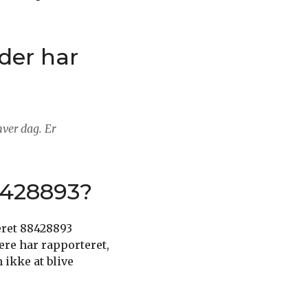
der har
ver dag. Er
8428893?
eret 88428893
ere har rapporteret,
 ikke at blive