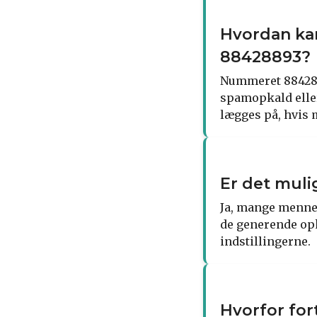
Hvordan kan
88428893?
Nummeret 8842889
spamopkald eller 
lægges på, hvis 
Er det muli
Ja, mange mennes
de generende opk
indstillingerne.
Hvorfor for