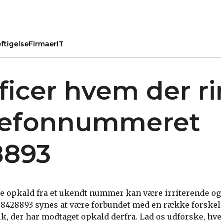
ftigelse
Firmaer
IT
ificer hvem der r
elefonnummeret
8893
 opkald fra et ukendt nummer kan være irriterende og
428893 synes at være forbundet med en række forske
olk, der har modtaget opkald derfra. Lad os udforske, hv