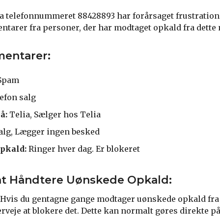
 telefonnummeret 88428893 har forårsaget frustration
ntarer fra personer, der har modtaget opkald fra dett
entarer:
 Spam
efon salg
å:
Telia, Sælger hos Telia
alg, Lægger ingen besked
pkald:
Ringer hver dag. Er blokeret
l at Håndtere Uønskede Opkald:
Hvis du gentagne gange modtager uønskede opkald fra 
veje at blokere det. Dette kan normalt gøres direkte på 