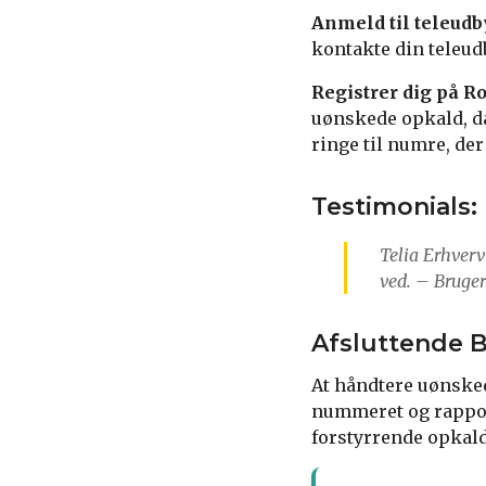
Anmeld til teleudb
kontakte din teleu
Registrer dig på R
uønskede opkald, da
ringe til numre, der
Testimonials:
Telia Erhverv
ved. – Bruger
Afsluttende 
At håndtere uønsked
nummeret og rappor
forstyrrende opkald