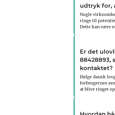
udtryk for,
Nogle virksomhed
ringe til potenti
Dette kan være e
Er det ulov
88428893, s
kontaktet?
Ifølge dansk lo
forbrugernes øns
at blive ringet o
Hvordan hå