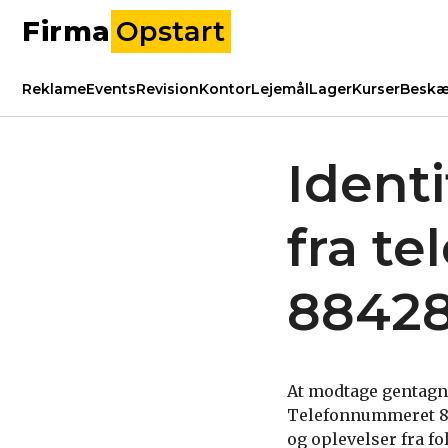
Firma
Opstart
Reklame
Events
Revision
Kontor
Lejemål
Lager
Kurser
Beskæ
Ident
fra t
8842
At modtage gentagne
Telefonnummeret 88
og oplevelser fra f