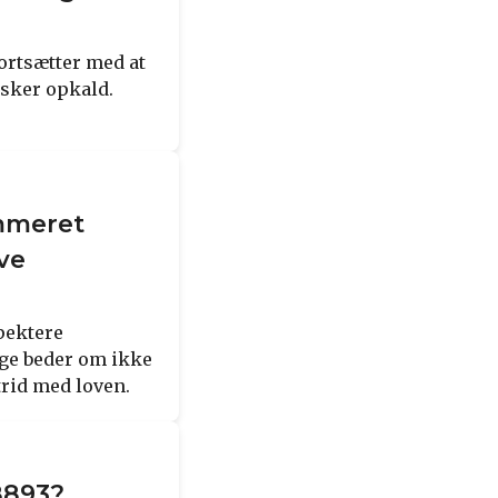
ortsætter med at
nsker opkald.
ummeret
ve
pektere
nge beder om ikke
strid med loven.
8893?