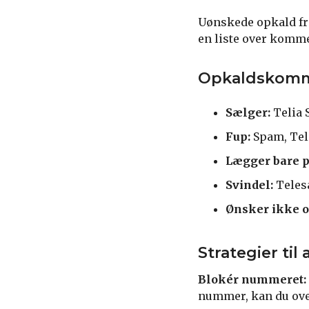
Uønskede opkald fra
en liste over komme
Opkaldskomm
Sælger:
Telia
Fup:
Spam, Tel
Lægger bare p
Svindel:
Teles
Ønsker ikke o
Strategier ti
Blokér nummeret:
nummer, kan du over