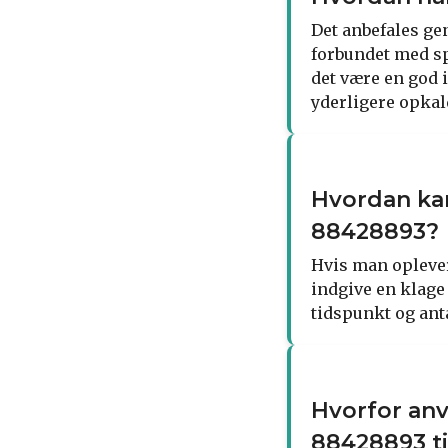
Det anbefales ge
forbundet med sp
det være en god i
yderligere opkal
Hvordan ka
88428893?
Hvis man opleve
indgive en klage
tidspunkt og anta
Hvorfor an
88428893 ti