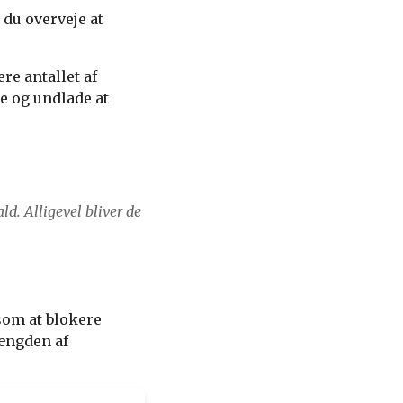
du overveje at
re antallet af
e og undlade at
ld. Alligevel bliver de
som at blokere
ængden af