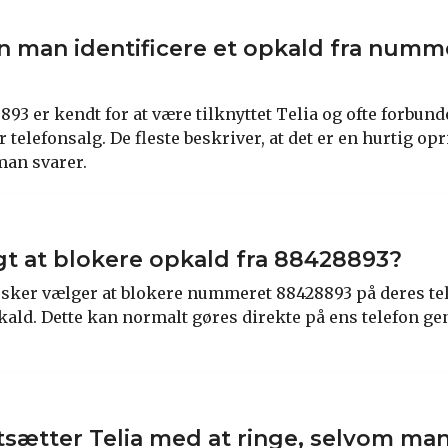
 man identificere et opkald fra numm
3 er kendt for at være tilknyttet Telia og ofte forbun
telefonsalg. De fleste beskriver, at det er en hurtig op
man svarer.
gt at blokere opkald fra 88428893?
ker vælger at blokere nummeret 88428893 på deres tel
ald. Dette kan normalt gøres direkte på ens telefon g
tsætter Telia med at ringe, selvom man