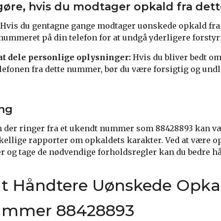
gøre, hvis du modtager opkald fra de
Hvis du gentagne gange modtager uønskede opkald fra
nummeret på din telefon for at undgå yderligere forstyr
at dele personlige oplysninger:
Hvis du bliver bedt om
lefonen fra dette nummer, bør du være forsigtig og undl
ng
m der ringer fra et ukendt nummer som 88428893 kan væ
rskellige rapporter om opkaldets karakter. Ved at vær
r og tage de nødvendige forholdsregler kan du bedre hå
 at Håndtere Uønskede Opkal
ummer 88428893