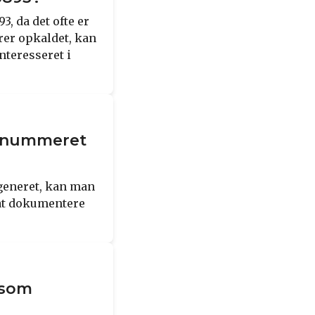
, da det ofte er
rer opkaldet, kan
nteresseret i
a nummeret
generet, kan man
 at dokumentere
 som