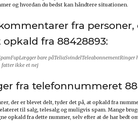
mmer og hvordan du bedst kan håndtere situationen.
kommentarer fra personer, 
opkald fra 88428893:
SpamFupLægger bare påTeliaSvindelTeleabonnementRinger h
 fatter ikke et nej
ger fra telefonnummeret 8
er, der er blevet delt, tyder det på, at opkald fra numm
lateret til salg, telesalg og muligvis spam. Mange brug
ne opkald fra dette nummer, selv efter at de har bedt om