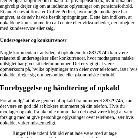
Der er også rapporter om opkald fra privatpension.dk, hvor opkaldet
angiveligt drejer sig om at indhente oplysninger om pensionsforhold.
Et andet nævnt firma er Coffee Perfect, hvor nogle modtagere har
angivet, at de selv havde bestilt opringningen. Dette kan indikere, at
opkaldene kan stamme fra call centre eller virksomheder, der arbejder
med kundeservice eller salg.
Undersøgelser og konkurrencer
Nogle kommentarer antyder, at opkaldene fra 88379745 kan være
relateret til undersøgelser eller konkurrencer, hvor modtageren måske
utilsigtet har givet sit telefonnummer. Det er vigtigt at være
opmærksom på, hvilke oplysninger man deler over telefonen, især hvis
opkaldet drejer sig om personlige eller økonomiske forhold.
Forebyggelse og håndtering af opkald
For at undgå at blive generet af opkald fra nummeret 88379745, kan
det være en god idé at blokere nummeret på din telefon. Hvis du
modtager opkald fra ukendte numre, kan det også være klogt at være
forsigtig med at give personlige oplysninger over telefonen, især hvis
opkaldet virker mistænkeligt.
Ringer Hele tiden! Mit råd er at lade være med at tage