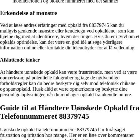
mobiltelefonen og blokere nummeret med det samme!
Erkendelse af mønstre
Ved at læse andres erfaringer med opkald fra 88379745 kan du
muligvis genkende mønstre eller kendetegn ved opkaldene, som kan
hjælpe dig med at identificere, hvem der ringer. Hvis du er i tvivl om et
opkalds oprindelse, kan det være en god idé at søge yderligere
information online eller kontakte din teleudbyder for at få vejledning.
Afsluttende tanker
At håndtere uønskede opkald kan være frustrerende, men ved at være
opmærksom på potentielle faldgruber og tage de nødvendige
forholdsregler kan du bedre beskytte dig selv mod telefonisk chikane
og spamopkald. Husk altid at være opmærksom og beskytte dine
personlige oplysninger, når du modtager opkald fra ukendte numre.
Guide til at Håndtere Uønskede Opkald fra
Telefonnummeret 88379745
Uønskede opkald fra telefonnummeret 88379745 har forårsaget
frustration og irritation hos mange. Her er en liste over kommentarer