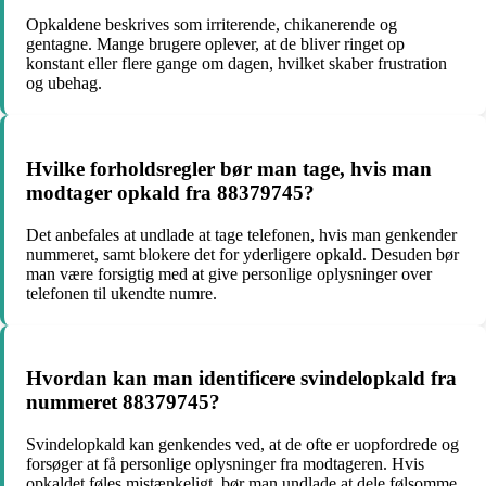
Opkaldene beskrives som irriterende, chikanerende og
gentagne. Mange brugere oplever, at de bliver ringet op
konstant eller flere gange om dagen, hvilket skaber frustration
og ubehag.
Hvilke forholdsregler bør man tage, hvis man
modtager opkald fra 88379745?
Det anbefales at undlade at tage telefonen, hvis man genkender
nummeret, samt blokere det for yderligere opkald. Desuden bør
man være forsigtig med at give personlige oplysninger over
telefonen til ukendte numre.
Hvordan kan man identificere svindelopkald fra
nummeret 88379745?
Svindelopkald kan genkendes ved, at de ofte er uopfordrede og
forsøger at få personlige oplysninger fra modtageren. Hvis
opkaldet føles mistænkeligt, bør man undlade at dele følsomme