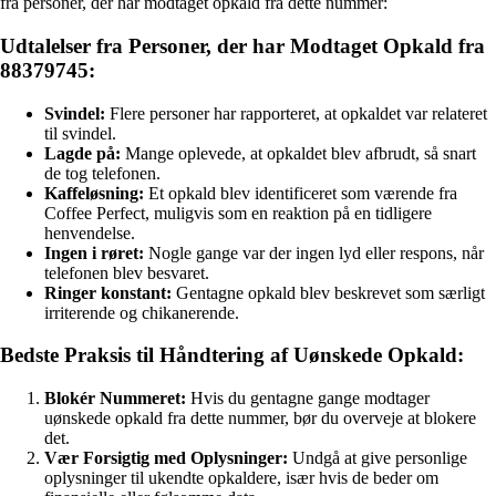
fra personer, der har modtaget opkald fra dette nummer:
Udtalelser fra Personer, der har Modtaget Opkald fra
88379745:
Svindel:
Flere personer har rapporteret, at opkaldet var relateret
til svindel.
Lagde på:
Mange oplevede, at opkaldet blev afbrudt, så snart
de tog telefonen.
Kaffeløsning:
Et opkald blev identificeret som værende fra
Coffee Perfect, muligvis som en reaktion på en tidligere
henvendelse.
Ingen i røret:
Nogle gange var der ingen lyd eller respons, når
telefonen blev besvaret.
Ringer konstant:
Gentagne opkald blev beskrevet som særligt
irriterende og chikanerende.
Bedste Praksis til Håndtering af Uønskede Opkald:
Blokér Nummeret:
Hvis du gentagne gange modtager
uønskede opkald fra dette nummer, bør du overveje at blokere
det.
Vær Forsigtig med Oplysninger:
Undgå at give personlige
oplysninger til ukendte opkaldere, især hvis de beder om