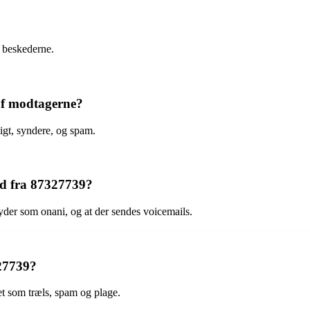
 beskederne.
 af modtagerne?
gt, syndere, og spam.
ald fra 87327739?
 lyder som onani, og at der sendes voicemails.
27739?
et som træls, spam og plage.