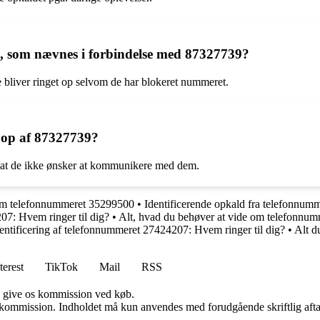
som nævnes i forbindelse med 87327739?
 bliver ringet op selvom de har blokeret nummeret.
t op af 87327739?
g at de ikke ønsker at kommunikere med dem.
 om telefonnummeret 35299500
•
Identificerende opkald fra telefonnu
07: Hvem ringer til dig?
•
Alt, hvad du behøver at vide om telefonnu
entificering af telefonnummeret 27424207: Hvem ringer til dig?
•
Alt d
terest
TikTok
Mail
RSS
n give os kommission ved køb.
få kommission. Indholdet må kun anvendes med forudgående skriftlig afta