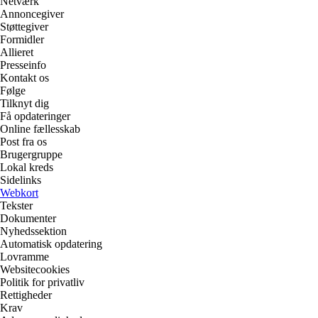
Netværk
Annoncegiver
Støttegiver
Formidler
Allieret
Presseinfo
Kontakt os
Følge
Tilknyt dig
Få opdateringer
Online fællesskab
Post fra os
Brugergruppe
Lokal kreds
Sidelinks
Webkort
Tekster
Dokumenter
Nyhedssektion
Automatisk opdatering
Lovramme
Websitecookies
Politik for privatliv
Rettigheder
Krav