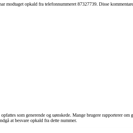
er har modtaget opkald fra telefonnummeret 87327739. Disse kommentarer
e opfattes som generende og uønskede. Mange brugere rapporterer om 
undgå at besvare opkald fra dette nummer.