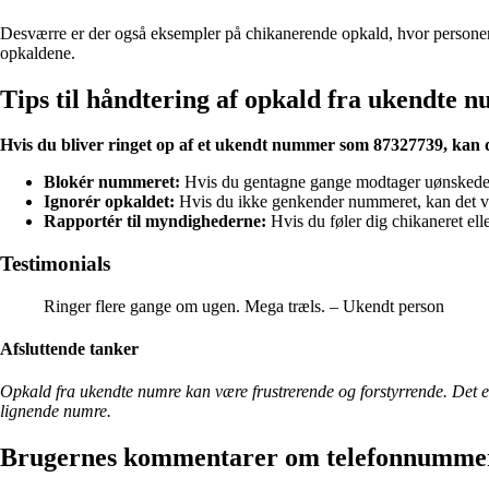
Desværre er der også eksempler på chikanerende opkald, hvor personer 
opkaldene.
Tips til håndtering af opkald fra ukendte 
Hvis du bliver ringet op af et ukendt nummer som 87327739, kan 
Blokér nummeret:
Hvis du gentagne gange modtager uønskede o
Ignorér opkaldet:
Hvis du ikke genkender nummeret, kan det vær
Rapportér til myndighederne:
Hvis du føler dig chikaneret ell
Testimonials
Ringer flere gange om ugen. Mega træls. – Ukendt person
Afsluttende tanker
Opkald fra ukendte numre kan være frustrerende og forstyrrende. Det e
lignende numre.
Brugernes kommentarer om telefonnumme