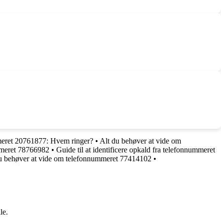
mmeret 20761877: Hvem ringer?
•
Alt du behøver at vide om
mmeret 78766982
•
Guide til at identificere opkald fra telefonnummeret
u behøver at vide om telefonnummeret 77414102
•
le.