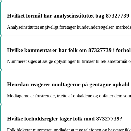
Hvilket formål har analyseinstituttet bag 87327739 
Analyseinstituttet angiveligt foretager kundeundersøgelser, markeds
Hvilke kommentarer har folk om 87327739 i forhold
Nummeret siges at sælge oplysninger til firmaer til reklameformål 
Hvordan reagerer modtagerne på gentagne opkald f
Modtagerne er frustrerede, trætte af opkaldene og opfatter dem som
Hvilke forholdsregler tager folk mod 87327739?
Folk blokerer nummeret, undlader at tage telefonen og besvarer ikke