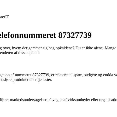
aer
IT
 telefonnummeret 87327739
 over, hvem der gemmer sig bag opkaldene? Du er ikke alene. Mange har
senderen af disse opkald.
et op af nummeret 87327739, er relateret til spam, sælgere og endda sv
dsføre produkter eller tjenester.
udfører markedsundersøgelser på vegne af virksomheder eller organisat