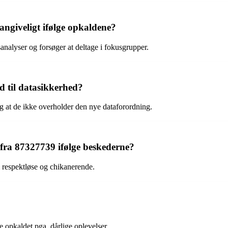
angiveligt ifølge opkaldene?
analyser og forsøger at deltage i fokusgrupper.
 til datasikkerhed?
og at de ikke overholder den nye dataforordning.
ra 87327739 ifølge beskederne?
 respektløse og chikanerende.
 opkaldet pga. dårlige oplevelser.