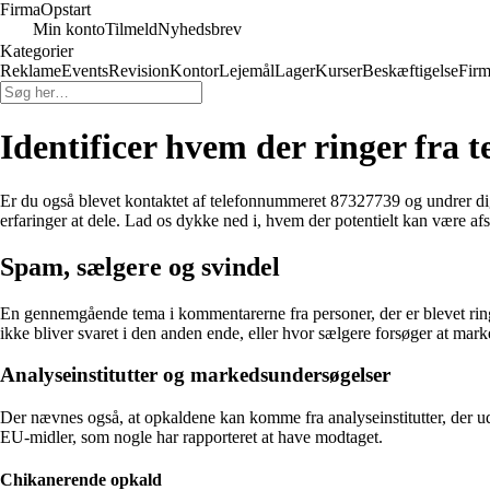
Firma
Opstart
Min konto
Tilmeld
Nyhedsbrev
Kategorier
Reklame
Events
Revision
Kontor
Lejemål
Lager
Kurser
Beskæftigelse
Firm
Identificer hvem der ringer fra
Er du også blevet kontaktet af telefonnummeret 87327739 og undrer dig
erfaringer at dele. Lad os dykke ned i, hvem der potentielt kan være af
Spam, sælgere og svindel
En gennemgående tema i kommentarerne fra personer, der er blevet ring
ikke bliver svaret i den anden ende, eller hvor sælgere forsøger at marke
Analyseinstitutter og markedsundersøgelser
Der nævnes også, at opkaldene kan komme fra analyseinstitutter, der 
EU-midler, som nogle har rapporteret at have modtaget.
Chikanerende opkald