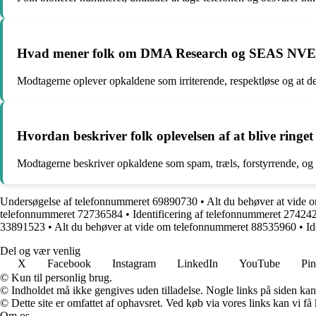
Hvad mener folk om DMA Research og SEAS NVE, 
Modtagerne oplever opkaldene som irriterende, respektløse og at de
Hvordan beskriver folk oplevelsen af at blive ringe
Modtagerne beskriver opkaldene som spam, træls, forstyrrende, o
Undersøgelse af telefonnummeret 69890730
•
Alt du behøver at vide
telefonnummeret 72736584
•
Identificering af telefonnummeret 274242
33891523
•
Alt du behøver at vide om telefonnummeret 88535960
•
Id
Del og vær venlig
X
Facebook
Instagram
LinkedIn
YouTube
Pin
© Kun til personlig brug.
© Indholdet må ikke gengives uden tilladelse. Nogle links på siden ka
© Dette site er omfattet af ophavsret. Ved køb via vores links kan vi 
Om os