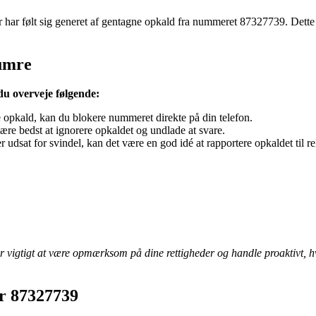
har følt sig generet af gentagne opkald fra nummeret 87327739. Dette 
numre
du overveje følgende:
pkald, kan du blokere nummeret direkte på din telefon.
e bedst at ignorere opkaldet og undlade at svare.
er udsat for svindel, kan det være en god idé at rapportere opkaldet til 
r vigtigt at være opmærksom på dine rettigheder og handle proaktivt, h
r 87327739