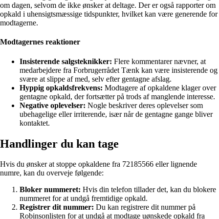
om dagen, selvom de ikke ønsker at deltage. Der er også rapporter om
opkald i uhensigtsmæssige tidspunkter, hvilket kan være generende for
modtagerne.
Modtagernes reaktioner
Insisterende salgsteknikker:
Flere kommentarer nævner, at
medarbejdere fra Forbrugerrådet Tænk kan være insisterende og
svære at slippe af med, selv efter gentagne afslag.
Hyppig opkaldsfrekvens:
Modtagere af opkaldene klager over
gentagne opkald, der fortsætter på trods af manglende interesse.
Negative oplevelser:
Nogle beskriver deres oplevelser som
ubehagelige eller irriterende, især når de gentagne gange bliver
kontaktet.
Handlinger du kan tage
Hvis du ønsker at stoppe opkaldene fra 72185566 eller lignende
numre, kan du overveje følgende:
Bloker nummeret:
Hvis din telefon tillader det, kan du blokere
nummeret for at undgå fremtidige opkald.
Registrer dit nummer:
Du kan registrere dit nummer på
Robinsonlisten for at undgå at modtage uønskede opkald fra