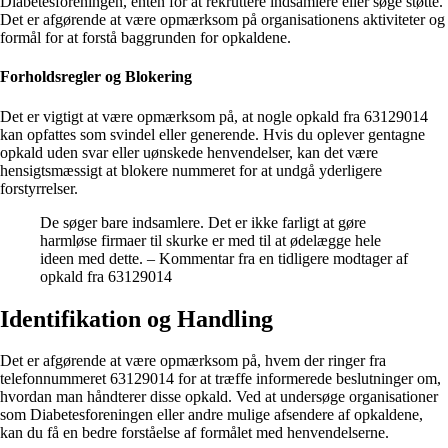
Diabetesforeningen, enten for at rekruttere indsamlere eller søge støtte.
Det er afgørende at være opmærksom på organisationens aktiviteter og
formål for at forstå baggrunden for opkaldene.
Forholdsregler og Blokering
Det er vigtigt at være opmærksom på, at nogle opkald fra 63129014
kan opfattes som svindel eller generende. Hvis du oplever gentagne
opkald uden svar eller uønskede henvendelser, kan det være
hensigtsmæssigt at blokere nummeret for at undgå yderligere
forstyrrelser.
De søger bare indsamlere. Det er ikke farligt at gøre
harmløse firmaer til skurke er med til at ødelægge hele
ideen med dette. – Kommentar fra en tidligere modtager af
opkald fra 63129014
Identifikation og Handling
Det er afgørende at være opmærksom på, hvem der ringer fra
telefonnummeret 63129014 for at træffe informerede beslutninger om,
hvordan man håndterer disse opkald. Ved at undersøge organisationer
som Diabetesforeningen eller andre mulige afsendere af opkaldene,
kan du få en bedre forståelse af formålet med henvendelserne.