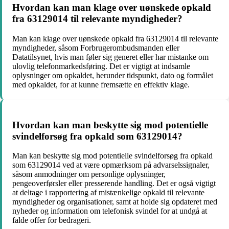
Hvordan kan man klage over uønskede opkald
fra 63129014 til relevante myndigheder?
Man kan klage over uønskede opkald fra 63129014 til relevante
myndigheder, såsom Forbrugerombudsmanden eller
Datatilsynet, hvis man føler sig generet eller har mistanke om
ulovlig telefonmarkedsføring. Det er vigtigt at indsamle
oplysninger om opkaldet, herunder tidspunkt, dato og formålet
med opkaldet, for at kunne fremsætte en effektiv klage.
Hvordan kan man beskytte sig mod potentielle
svindelforsøg fra opkald som 63129014?
Man kan beskytte sig mod potentielle svindelforsøg fra opkald
som 63129014 ved at være opmærksom på advarselssignaler,
såsom anmodninger om personlige oplysninger,
pengeoverførsler eller presserende handling. Det er også vigtigt
at deltage i rapportering af mistænkelige opkald til relevante
myndigheder og organisationer, samt at holde sig opdateret med
nyheder og information om telefonisk svindel for at undgå at
falde offer for bedrageri.