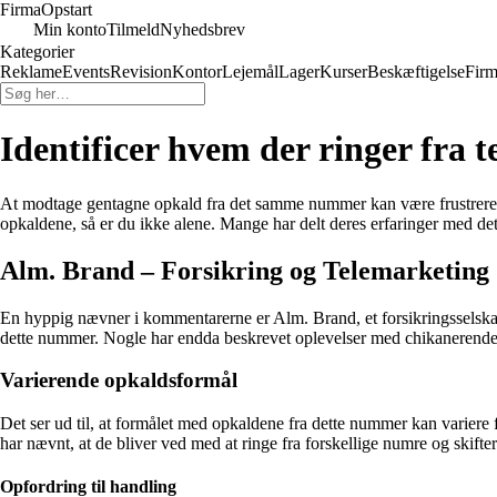
Firma
Opstart
Min konto
Tilmeld
Nyhedsbrev
Kategorier
Reklame
Events
Revision
Kontor
Lejemål
Lager
Kurser
Beskæftigelse
Firm
Identificer hvem der ringer fra
At modtage gentagne opkald fra det samme nummer kan være frustrerende
opkaldene, så er du ikke alene. Mange har delt deres erfaringer med de
Alm. Brand – Forsikring og Telemarketing
En hyppig nævner i kommentarerne er Alm. Brand, et forsikringsselskab, d
dette nummer. Nogle har endda beskrevet oplevelser med chikanerende s
Varierende opkaldsformål
Det ser ud til, at formålet med opkaldene fra dette nummer kan variere
har nævnt, at de bliver ved med at ringe fra forskellige numre og skifter
Opfordring til handling