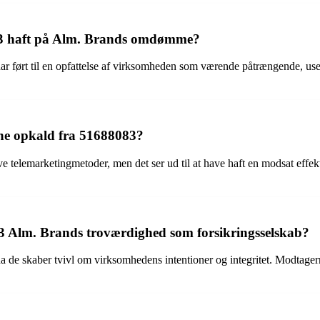
083 haft på Alm. Brands omdømme?
rt til en opfattelse af virksomheden som værende påtrængende, useriøs o
ne opkald fra 51688083?
ve telemarketingmetoder, men det ser ud til at have haft en modsat eff
3 Alm. Brands troværdighed som forsikringsselskab?
de skaber tvivl om virksomhedens intentioner og integritet. Modtagerne