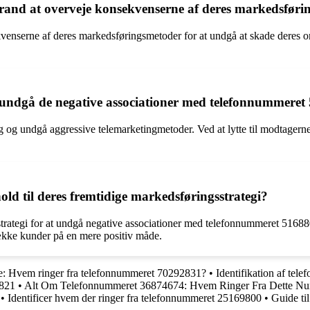
Brand at overveje konsekvenserne af deres markedsfør
venserne af deres markedsføringsmetoder for at undgå at skade deres o
undgå de negative associationer med telefonnummeret
g og undgå aggressive telemarketingmetoder. Ved at lytte til modtagern
old til deres fremtidige markedsføringsstrategi?
strategi for at undgå negative associationer med telefonnummeret 51688
kke kunder på en mere positiv måde.
: Hvem ringer fra telefonnummeret 70292831?
•
Identifikation af te
4821
•
Alt Om Telefonnummeret 36874674: Hvem Ringer Fra Dette N
•
Identificer hvem der ringer fra telefonnummeret 25169800
•
Guide ti