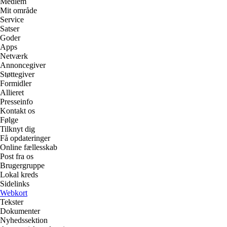
Medlem
Mit område
Service
Satser
Goder
Apps
Netværk
Annoncegiver
Støttegiver
Formidler
Allieret
Presseinfo
Kontakt os
Følge
Tilknyt dig
Få opdateringer
Online fællesskab
Post fra os
Brugergruppe
Lokal kreds
Sidelinks
Webkort
Tekster
Dokumenter
Nyhedssektion