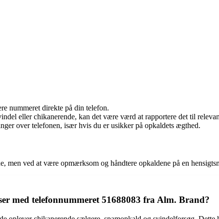
re nummeret direkte på din telefon.
indel eller chikanerende, kan det være værd at rapportere det til relev
nger over telefonen, især hvis du er usikker på opkaldets ægthed.
nde, men ved at være opmærksom og håndtere opkaldene på en hensigt
lser med telefonnummeret 51688083 fra Alm. Brand?
e oplever chikanerende sælgere, spamopkald og svindelforsøg. Dette ha