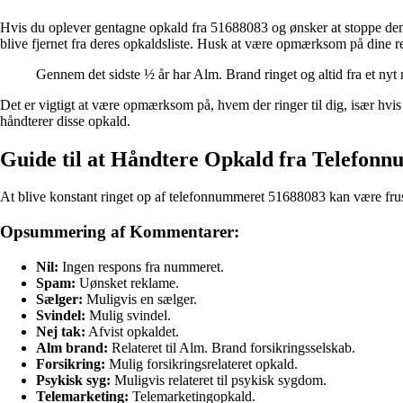
Hvis du oplever gentagne opkald fra 51688083 og ønsker at stoppe dem
blive fjernet fra deres opkaldsliste. Husk at være opmærksom på dine re
Gennem det sidste ½ år har Alm. Brand ringet og altid fra et nyt 
Det er vigtigt at være opmærksom på, hvem der ringer til dig, især hv
håndterer disse opkald.
Guide til at Håndtere Opkald fra Telefon
At blive konstant ringet op af telefonnummeret 51688083 kan være frust
Opsummering af Kommentarer:
Nil:
Ingen respons fra nummeret.
Spam:
Uønsket reklame.
Sælger:
Muligvis en sælger.
Svindel:
Mulig svindel.
Nej tak:
Afvist opkaldet.
Alm brand:
Relateret til Alm. Brand forsikringsselskab.
Forsikring:
Mulig forsikringsrelateret opkald.
Psykisk syg:
Muligvis relateret til psykisk sygdom.
Telemarketing:
Telemarketingopkald.