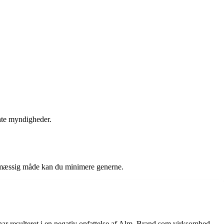
ante myndigheder.
smæssig måde kan du minimere generne.
r resulteret i en negativ opfattelse af Alm. Brand som virksomhed,