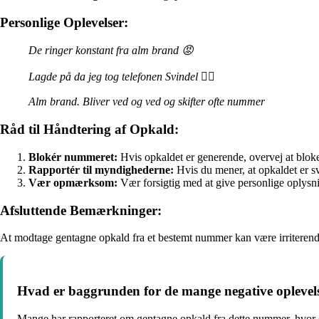
Personlige Oplevelser:
De ringer konstant fra alm brand 😡
Lagde på da jeg tog telefonen Svindel 🤷‍♂️
Alm brand. Bliver ved og ved og skifter ofte nummer
Råd til Håndtering af Opkald:
Blokér nummeret:
Hvis opkaldet er generende, overvej at bloke
Rapportér til myndighederne:
Hvis du mener, at opkaldet er sv
Vær opmærksom:
Vær forsigtig med at give personlige oplysni
Afsluttende Bemærkninger:
At modtage gentagne opkald fra et bestemt nummer kan være irritere
Hvad er baggrunden for de mange negative opleve
Mange har rapporteret om gentagne opkald fra dette nummer, hvor d