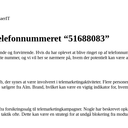
aer
IT
 telefonnummeret “51688083”
 og forvirrende. Hvis du har oplevet at blive ringet op af telefonnum
tte nummer, og vi vil her se nærmere på, hvem der potentielt kan være a
er synes at være involveret i telemarketingaktiviteter. Flere personer h
ælgere fra Alm. Brand, hvilket kan være en vigtig indikator for, hvem
 fra forsikringssalg til telemarketingkampagner. Nogle har beskrevet o
 taktik ofte. Dette kan være en strategi for at undgå blokering fra modta