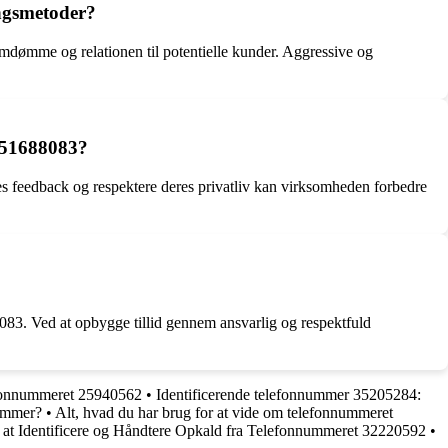
ingsmetoder?
mdømme og relationen til potentielle kunder. Aggressive og
 51688083?
es feedback og respektere deres privatliv kan virksomheden forbedre
083. Ved at opbygge tillid gennem ansvarlig og respektfuld
lefonnummeret 25940562
•
Identificerende telefonnummer 35205284:
ummer?
•
Alt, hvad du har brug for at vide om telefonnummeret
l at Identificere og Håndtere Opkald fra Telefonnummeret 32220592
•