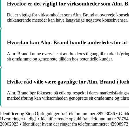
Hvorfor er det vigtigt for virksomheder som Alm. 
Det er vigtigt for virksomheder som Alm. Brand at overveje konsek
chikanerende metoder kan have langvarige negative konsekvenser.
Hvordan kan Alm. Brand handle anderledes for at 
Alm. Brand kunne overveje at ændre deres tilgang til markedsførin
sit omdømme og genoprette tilliden hos potentielle kunder.
Hvilke råd ville være gavnlige for Alm. Brand i forh
Alm. Brand bør fokusere på etik og respekt i deres markedsførings
markedsføring kan virksomheden genoprette sit omdømme og tiltræ
Identificer og Stop Opringninger fra Telefonnummer 88523086
•
Guide
Hvem ringer til dig?
•
Identificerende opkald fra telefonnummer 7875
20902923
•
Identificer hvem der ringer fra telefonnummeret 42908972