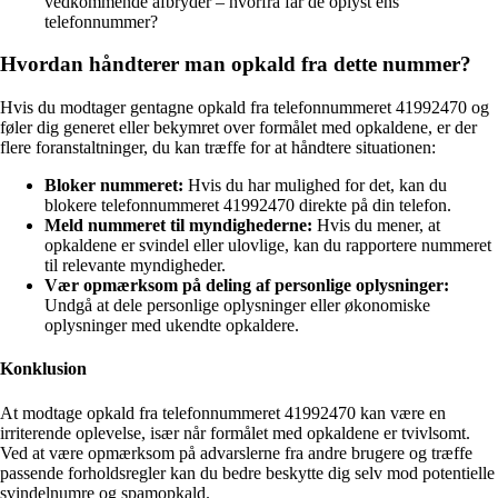
vedkommende afbryder – hvorfra får de oplyst ens
telefonnummer?
Hvordan håndterer man opkald fra dette nummer?
Hvis du modtager gentagne opkald fra telefonnummeret 41992470 og
føler dig generet eller bekymret over formålet med opkaldene, er der
flere foranstaltninger, du kan træffe for at håndtere situationen:
Bloker nummeret:
Hvis du har mulighed for det, kan du
blokere telefonnummeret 41992470 direkte på din telefon.
Meld nummeret til myndighederne:
Hvis du mener, at
opkaldene er svindel eller ulovlige, kan du rapportere nummeret
til relevante myndigheder.
Vær opmærksom på deling af personlige oplysninger:
Undgå at dele personlige oplysninger eller økonomiske
oplysninger med ukendte opkaldere.
Konklusion
At modtage opkald fra telefonnummeret 41992470 kan være en
irriterende oplevelse, især når formålet med opkaldene er tvivlsomt.
Ved at være opmærksom på advarslerne fra andre brugere og træffe
passende forholdsregler kan du bedre beskytte dig selv mod potentielle
svindelnumre og spamopkald.