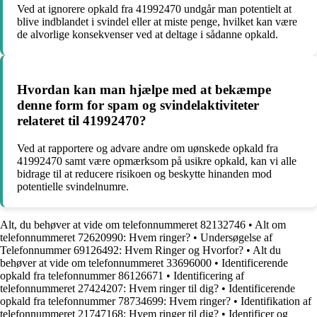
Ved at ignorere opkald fra 41992470 undgår man potentielt at
blive indblandet i svindel eller at miste penge, hvilket kan være
de alvorlige konsekvenser ved at deltage i sådanne opkald.
Hvordan kan man hjælpe med at bekæmpe
denne form for spam og svindelaktiviteter
relateret til 41992470?
Ved at rapportere og advare andre om uønskede opkald fra
41992470 samt være opmærksom på usikre opkald, kan vi alle
bidrage til at reducere risikoen og beskytte hinanden mod
potentielle svindelnumre.
Alt, du behøver at vide om telefonnummeret 82132746
•
Alt om
telefonnummeret 72620990: Hvem ringer?
•
Undersøgelse af
Telefonnummer 69126492: Hvem Ringer og Hvorfor?
•
Alt du
behøver at vide om telefonnummeret 33696000
•
Identificerende
opkald fra telefonnummer 86126671
•
Identificering af
telefonnummeret 27424207: Hvem ringer til dig?
•
Identificerende
opkald fra telefonnummer 78734699: Hvem ringer?
•
Identifikation af
telefonnummeret 21747168: Hvem ringer til dig?
•
Identificer og