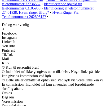
telefonnummer 72736582
•
Identificerende opkald fra
telefonnummer 63105988
•
Identificering af telefonnummeret
27461829: Hvem ringer til dig?
•
Hvem Ringer Fra
Telefonnummeret 26289612?
•
Del og vær venlig
X
Facebook
Instagram
LinkedIn
YouTube
Pinterest
TikTok
Mail
RSS
© Kun til personlig brug.
© Indholdet må ikke gengives uden tilladelse. Nogle links på siden
kan give os kommission ved køb.
© Dette site er omfattet af ophavsret. Ved køb via vores links kan vi
få kommission. Indholdet må kun anvendes med forudgående
skriftlig aftale.
Om os
Bag om
Vores mission
Om redaktionen