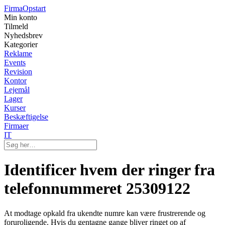
Firma
Opstart
Min konto
Tilmeld
Nyhedsbrev
Kategorier
Reklame
Events
Revision
Kontor
Lejemål
Lager
Kurser
Beskæftigelse
Firmaer
IT
Identificer hvem der ringer fra
telefonnummeret 25309122
At modtage opkald fra ukendte numre kan være frustrerende og
foruroligende. Hvis du gentagne gange bliver ringet op af