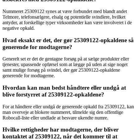
Nummeret 25309122 synes at være forbundet med blandt andet
Telmore, telefonsælgere, elsalg og potentielle svindlere, hvilket
antyder, at forskellige typer virksomheder kan være involveret i de
negative opkald.
Hvad eksakt er det, der gør 25309122-opkaldene så
generende for modtagerne?
Generelt set er det de gentagne forsøg på at sælge produkter eller
tjenester, upassende opførsel som at lægge på uden at sige noget
samt mulige forsøg på svindel, der gør 25309122-opkaldene
generende for modtagerne.
Hvordan kan man bedst håndtere eller undgå at
blive forstyrret af 25309122-opkaldene?
For at håndtere eller undgå de generende opkald fra 25309122, kan
man overveje at blokere nummeret, tilmelde sig den offentlige
Robocall-liste eller undlade at besvare ukendte numre.
Hvilke rettigheder har modtagerne, der bliver
kontaktet af 25309122, når det kommer til at