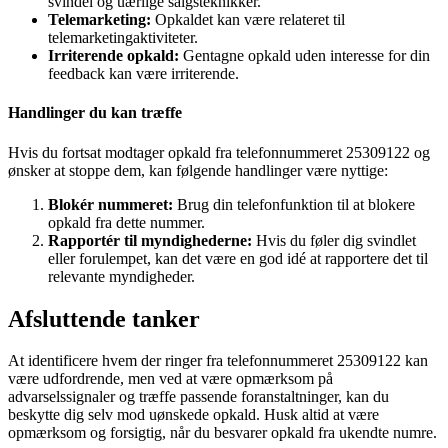
svindel og uærlige salgsteknikker.
Telemarketing:
Opkaldet kan være relateret til
telemarketingaktiviteter.
Irriterende opkald:
Gentagne opkald uden interesse for din
feedback kan være irriterende.
Handlinger du kan træffe
Hvis du fortsat modtager opkald fra telefonnummeret 25309122 og
ønsker at stoppe dem, kan følgende handlinger være nyttige:
Blokér nummeret:
Brug din telefonfunktion til at blokere
opkald fra dette nummer.
Rapportér til myndighederne:
Hvis du føler dig svindlet
eller forulempet, kan det være en god idé at rapportere det til
relevante myndigheder.
Afsluttende tanker
At identificere hvem der ringer fra telefonnummeret 25309122 kan
være udfordrende, men ved at være opmærksom på
advarselssignaler og træffe passende foranstaltninger, kan du
beskytte dig selv mod uønskede opkald. Husk altid at være
opmærksom og forsigtig, når du besvarer opkald fra ukendte numre.