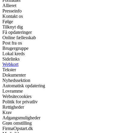
Formidler
Allieret
Presseinfo
Kontakt os
Følge
Tilknyt dig
Få opdateringer
Online fællesskab
Post fra os
Brugergruppe
Lokal kreds
Sidelinks
Webkort
Tekster
Dokumenter
Nyhedssektion
Automatisk opdatering
Lovramme
Websitecookies
Politik for privatliv
Rettigheder
Krav
Adgangsmuligheder
Grøn omstilling
FirmaOpstart.dk