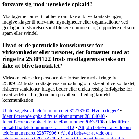
forsvare sig mod uønskede opkald?
Modtagerne har ret til at bede om ikke at blive kontaktet igen,
indgive klager til relevante myndigheder eller organisationer ved
gentagne forstyrrelser samt blokere nummeret og rapportere det som
spam eller svindel.
Hvad er de potentielle konsekvenser for
virksomheder eller personer, der fortsætter med at
ringe fra 25309122 trods modtagerens ønske om
ikke at blive kontaktet?
Virksomheder eller personer, der fortsætter med at ringe fra
25309122 trods modtagerens anmodning om ikke at blive kontaktet,
risikerer sanktioner, klager, bøder eller endda retslig forfølgelse for
overtrædelse af reglerne om privatlivets fred og korrekt
kommunikation.
Undersøgelse af telefonnummeret 35253500: Hvem ringer?
•
Identificerende opkald fra telefonnummer 28184040
•
Identificerende opkald fra telefonnummer 30632198
•
Identificer
opkald fra telefonnummer 71515312
•
Alt, du behøver at vide om
telefonnummeret 22877996
•
Alt du behøver at vide om
telefonnummeret 39173240
•
Guide til at identificere opkald fra