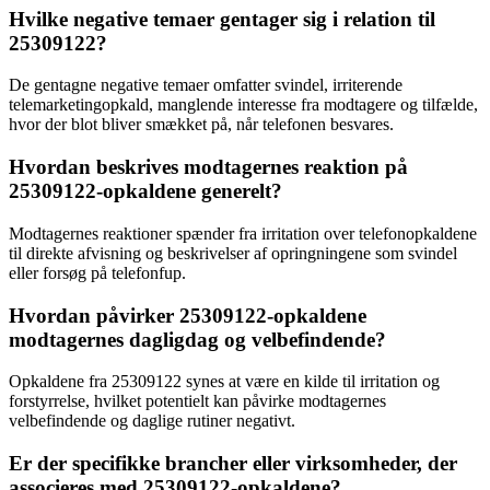
Hvilke negative temaer gentager sig i relation til
25309122?
De gentagne negative temaer omfatter svindel, irriterende
telemarketingopkald, manglende interesse fra modtagere og tilfælde,
hvor der blot bliver smækket på, når telefonen besvares.
Hvordan beskrives modtagernes reaktion på
25309122-opkaldene generelt?
Modtagernes reaktioner spænder fra irritation over telefonopkaldene
til direkte afvisning og beskrivelser af opringningene som svindel
eller forsøg på telefonfup.
Hvordan påvirker 25309122-opkaldene
modtagernes dagligdag og velbefindende?
Opkaldene fra 25309122 synes at være en kilde til irritation og
forstyrrelse, hvilket potentielt kan påvirke modtagernes
velbefindende og daglige rutiner negativt.
Er der specifikke brancher eller virksomheder, der
associeres med 25309122-opkaldene?