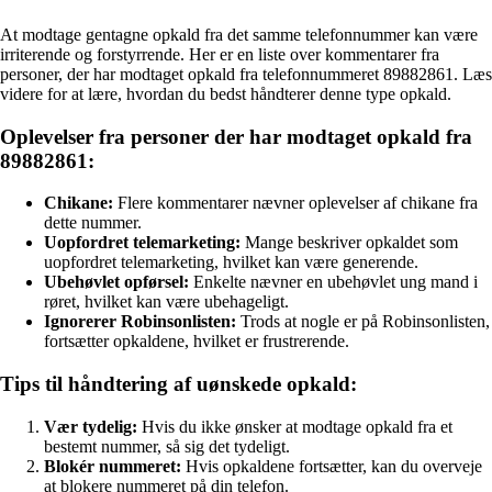
At modtage gentagne opkald fra det samme telefonnummer kan være
irriterende og forstyrrende. Her er en liste over kommentarer fra
personer, der har modtaget opkald fra telefonnummeret 89882861. Læs
videre for at lære, hvordan du bedst håndterer denne type opkald.
Oplevelser fra personer der har modtaget opkald fra
89882861:
Chikane:
Flere kommentarer nævner oplevelser af chikane fra
dette nummer.
Uopfordret telemarketing:
Mange beskriver opkaldet som
uopfordret telemarketing, hvilket kan være generende.
Ubehøvlet opførsel:
Enkelte nævner en ubehøvlet ung mand i
røret, hvilket kan være ubehageligt.
Ignorerer Robinsonlisten:
Trods at nogle er på Robinsonlisten,
fortsætter opkaldene, hvilket er frustrerende.
Tips til håndtering af uønskede opkald:
Vær tydelig:
Hvis du ikke ønsker at modtage opkald fra et
bestemt nummer, så sig det tydeligt.
Blokér nummeret:
Hvis opkaldene fortsætter, kan du overveje
at blokere nummeret på din telefon.