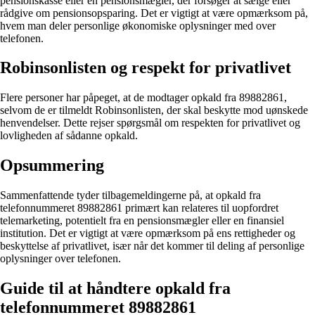
pensionskasse eller en pensionsmægler, der forsøger at sælge eller
rådgive om pensionsopsparing. Det er vigtigt at være opmærksom på,
hvem man deler personlige økonomiske oplysninger med over
telefonen.
Robinsonlisten og respekt for privatlivet
Flere personer har påpeget, at de modtager opkald fra 89882861,
selvom de er tilmeldt Robinsonlisten, der skal beskytte mod uønskede
henvendelser. Dette rejser spørgsmål om respekten for privatlivet og
lovligheden af sådanne opkald.
Opsummering
Sammenfattende tyder tilbagemeldingerne på, at opkald fra
telefonnummeret 89882861 primært kan relateres til uopfordret
telemarketing, potentielt fra en pensionsmægler eller en finansiel
institution. Det er vigtigt at være opmærksom på ens rettigheder og
beskyttelse af privatlivet, især når det kommer til deling af personlige
oplysninger over telefonen.
Guide til at håndtere opkald fra
telefonnummeret 89882861