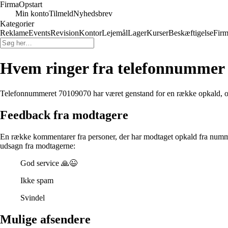
Firma
Opstart
Min konto
Tilmeld
Nyhedsbrev
Kategorier
Reklame
Events
Revision
Kontor
Lejemål
Lager
Kurser
Beskæftigelse
Firm
Hvem ringer fra telefonnummer
Telefonnummeret 70109070 har været genstand for en række opkald, og
Feedback fra modtagere
En række kommentarer fra personer, der har modtaget opkald fra numm
udsagn fra modtagerne:
God service 🙏😉
Ikke spam
Svindel
Mulige afsendere