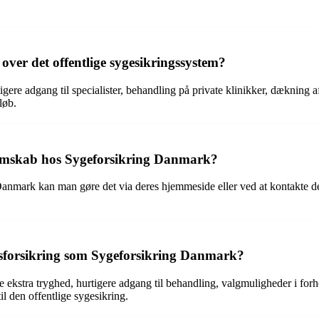
over det offentlige sygesikringssystem?
igere adgang til specialister, behandling på private klinikker, dækning
løb.
lemskab hos Sygeforsikring Danmark?
 Danmark kan man gøre det via deres hjemmeside eller ved at kontakte d
edsforsikring som Sygeforsikring Danmark?
kstra tryghed, hurtigere adgang til behandling, valgmuligheder i forhol
l den offentlige sygesikring.