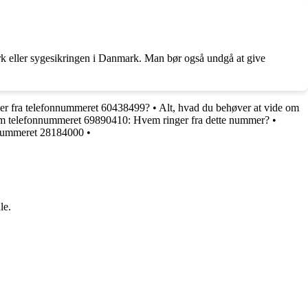
rk eller sygesikringen i Danmark. Man bør også undgå at give
er fra telefonnummeret 60438499?
•
Alt, hvad du behøver at vide om
m telefonnummeret 69890410: Hvem ringer fra dette nummer?
•
nnummeret 28184000
•
le.