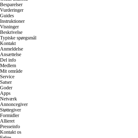
Besparelser
Vurderinger
Guides
Instruktioner
Visninger
Beskrivelse
Typiske spørgsmål
Kontakt
Anmeldelse
Ansættelse
Del info
Medlem
Mit område
Service
Satser
Goder
Apps
Netværk
Annoncegiver
Støttegiver
Formidler
Allieret
Presseinfo
Kontakt os
Følge