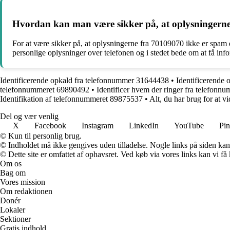
Hvordan kan man være sikker på, at oplysningerne 
For at være sikker på, at oplysningerne fra 70109070 ikke er spam
personlige oplysninger over telefonen og i stedet bede om at få infor
Identificerende opkald fra telefonnummer 31644438
•
Identificerende
telefonnummeret 69890492
•
Identificer hvem der ringer fra telefon
Identifikation af telefonnummeret 89875537
•
Alt, du har brug for at
Del og vær venlig
X
Facebook
Instagram
LinkedIn
YouTube
Pin
© Kun til personlig brug.
© Indholdet må ikke gengives uden tilladelse. Nogle links på siden ka
© Dette site er omfattet af ophavsret. Ved køb via vores links kan vi 
Om os
Bag om
Vores mission
Om redaktionen
Donér
Lokaler
Sektioner
Gratis indhold