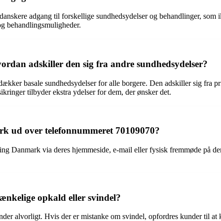
danskere adgang til forskellige sundhedsydelser og behandlinger, som ik
 og behandlingsmuligheder.
vordan adskiller den sig fra andre sundhedsydelser?
dækker basale sundhedsydelser for alle borgere. Den adskiller sig fra 
ikringer tilbyder ekstra ydelser for dem, der ønsker det.
rk ud over telefonnummeret 70109070?
 Danmark via deres hjemmeside, e-mail eller fysisk fremmøde på dere
nkelige opkald eller svindel?
der alvorligt. Hvis der er mistanke om svindel, opfordres kunder til a