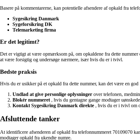
Basere på kommentarerne, kan potentielle afsendere af opkald fra tele
Sygesikring Danmark
Sygeforsikring DK
Telemarketing firma
Er det legitimt?
Det er vigtigt at være opmærksom på, om opkaldene fra dette nummer e
at være forsigtig og undersøge nærmere, især hvis du er i tvivl.
Bedste praksis
Hvis du er usikker på et opkald fra dette nummer, kan det være en god i
Undlad at give personlige oplysninger
over telefonen, medmind
Blokér nummeret
, hvis du gentagne gange modtager uønskede
Kontakt Sygesikring Danmark direkte
, hvis du er i tvivl om
Afsluttende tanker
At identificere afsenderen af opkald fra telefonnummeret 70109070 ka
modtager opkald fra ukendte numre.