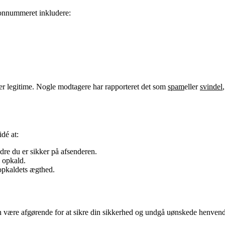
fonnummeret inkludere:
r legitime. Nogle modtagere har rapporteret det som
spam
eller
svindel
dé at:
re du er sikker på afsenderen.
 opkald.
 opkaldets ægthed.
n være afgørende for at sikre din sikkerhed og undgå uønskede henven