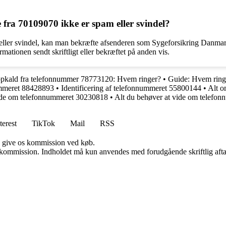
fra 70109070 ikke er spam eller svindel?
 eller svindel, kan man bekræfte afsenderen som Sygeforsikring Danma
mationen sendt skriftligt eller bekræftet på anden vis.
 opkald fra telefonnummer 78773120: Hvem ringer?
•
Guide: Hvem ring
nummeret 88428893
•
Identificering af telefonnummeret 55800144
•
Alt o
 vide om telefonnummeret 30230818
•
Alt du behøver at vide om telefo
terest
TikTok
Mail
RSS
n give os kommission ved køb.
få kommission. Indholdet må kun anvendes med forudgående skriftlig afta