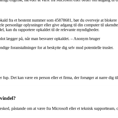
ald fra et bestemt nummer som 45878681, bør du overveje at blokere 
le personlige oplysninger eller give adgang til din computer til ukendt
ndel, kan du rapportere opkaldet til de relevante myndigheder.
blot lægger på, når man besvarer opkaldet. – Anonym bruger
ge foranstaltninger for at beskytte dig selv mod potentielle trusler.
fup. Det kan være en person eller et firma, der forsøger at narre dig til
svindel?
sked, påstande om at være fra Microsoft eller et teknisk supportteam, o