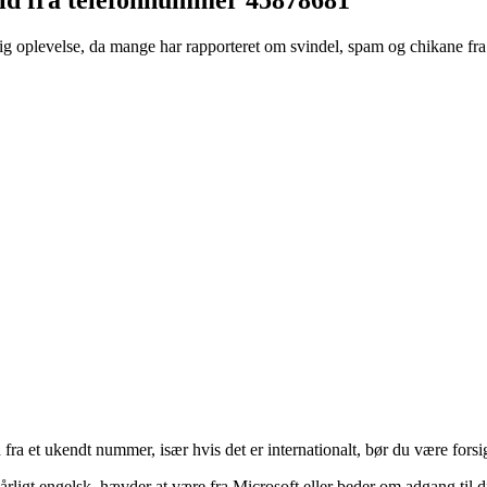
 oplevelse, da mange har rapporteret om svindel, spam og chikane fra 
ra et ukendt nummer, især hvis det er internationalt, bør du være forsi
ligt engelsk, hævder at være fra Microsoft eller beder om adgang til din