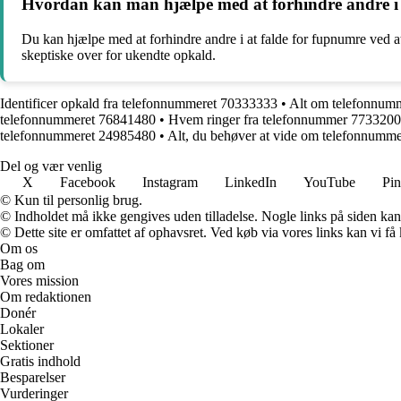
Hvordan kan man hjælpe med at forhindre andre i 
Du kan hjælpe med at forhindre andre i at falde for fupnumre ved 
skeptiske over for ukendte opkald.
Identificer opkald fra telefonnummeret 70333333
•
Alt om telefonnumm
telefonnummeret 76841480
•
Hvem ringer fra telefonnummer 773320
telefonnummeret 24985480
•
Alt, du behøver at vide om telefonnumm
Del og vær venlig
X
Facebook
Instagram
LinkedIn
YouTube
Pin
© Kun til personlig brug.
© Indholdet må ikke gengives uden tilladelse. Nogle links på siden ka
© Dette site er omfattet af ophavsret. Ved køb via vores links kan vi 
Om os
Bag om
Vores mission
Om redaktionen
Donér
Lokaler
Sektioner
Gratis indhold
Besparelser
Vurderinger