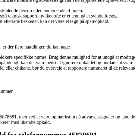
ntificere mønstre og advarselssignaler i de rapporterede oplevelser. Nog
sktalende person i den anden ende af linjen.
 teknisk support, hvilket ofte er et tegn på et svindelforsøg.
 efterlade beskeder, kan det være et tegn på spamopkald.
er der flere handlinger, du kan tage:
 blokere specifikke numre. Brug denne mulighed for at undgå at modtag
ideligt, kan det være bedst at ignorere opkaldet og undlade at svare.
del eller chikane, bør du overveje at rapportere nummeret til de relevan
nummer.
878681, men ved at være opmærksom på advarselssignaler og tage de re
nikerer med ukendte opkald.
ald fra telefonnummer 45878681