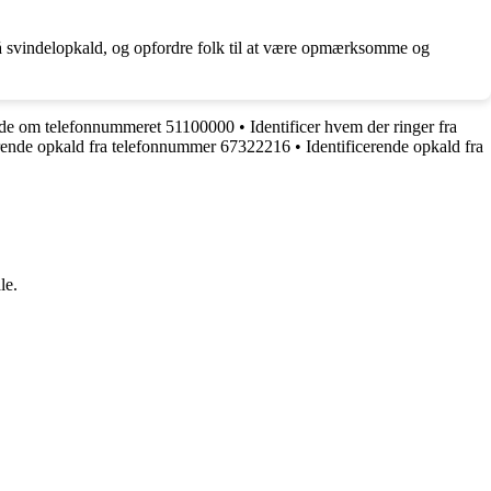
på svindelopkald, og opfordre folk til at være opmærksomme og
vide om telefonnummeret 51100000
•
Identificer hvem der ringer fra
erende opkald fra telefonnummer 67322216
•
Identificerende opkald fra
le.