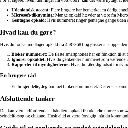
For at afgøre, hvem der ringer fra 45878681, kan det være nyttigt at ide
Udenlandsk accent:
Flere brugere har bemærket en dårlig engel
Microsoft-tilknytning:
Mange opkald hævder at være fra Microsoft
Gentagne opkald:
Hvis nummeret ringer gentagne gange uden at
Hvad kan du gøre?
Hvis du fortsat modtager opkald fra 45878681 og ønsker at stoppe dem, 
Bloker nummeret:
De fleste smartphones har en funktion til at
Ignorer opkaldet:
Hvis du genkender nummeret som værende upål
Rapportér til myndighederne:
Hvis du føler dig udsat for svin
En brugers råd
En bruger delte, Jeg har fået blokeret nummeret. Det er et spam
Afsluttende tanker
Det kan være udfordrende at håndtere opkald fra ukendte numre som 45
svindelforsøg og chikane. Husk altid at være forsigtig, når du kommu
Guide til at genkende og undgå svindelopk