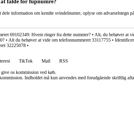
at falde for fupnumre?
at dele information om kendte svindelnumre, oplyse om advarselstegn 
eret 69102349: Hvem ringer fra dette nummer?
•
Alt, du behøver at 
00?
•
Alt du behøver at vide om telefonnummeret 33117755
•
Identific
eret 32225078
•
terest
TikTok
Mail
RSS
n give os kommission ved køb.
få kommission. Indholdet må kun anvendes med forudgående skriftlig afta