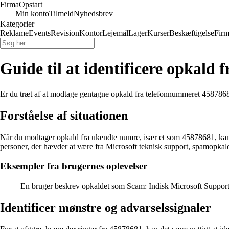
Firma
Opstart
Min konto
Tilmeld
Nyhedsbrev
Kategorier
Reklame
Events
Revision
Kontor
Lejemål
Lager
Kurser
Beskæftigelse
Firm
Guide til at identificere opkald
Er du træt af at modtage gentagne opkald fra telefonnummeret 45878681 
Forståelse af situationen
Når du modtager opkald fra ukendte numre, især et som 45878681, kan 
personer, der hævder at være fra Microsoft teknisk support, spamopkal
Eksempler fra brugernes oplevelser
En bruger beskrev opkaldet som Scam: Indisk Microsoft Support.
Identificer mønstre og advarselssignaler