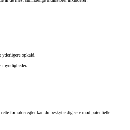
le af de mest almindelige indikatorer inkluderer:
e yderligere opkald.
te myndigheder.
tte forholdsregler kan du beskytte dig selv mod potentielle