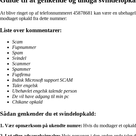
At blive ringet op af telefonnummeret 45878681 kan være en ubehagelig
modtaget opkald fra dette nummer:
Liste over kommentarer:
Scam
Fupnummer
Spam
Svindel
Scammer
Spammer
Fupfirma
Indisk Microsoft support SCAM
Taler engelsk
Ubehøvlet engelsk talende person
De vil have adgang til min pc
Chikane opkald
Sådan genkender du et svindelopkald:
1. Vær opmærksom på ukendte numre:
Hvis du modtager et opkald f
2. Lyt efter advarselssignaler:
Hvis personen i den anden ende taler dår