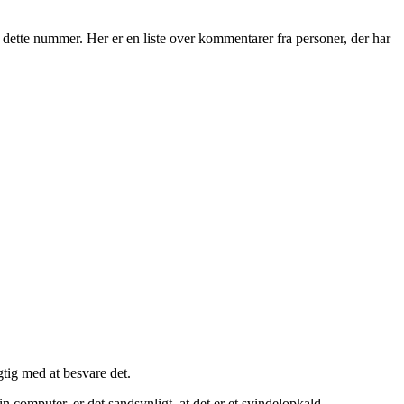
dette nummer. Her er en liste over kommentarer fra personer, der har
gtig med at besvare det.
 computer, er det sandsynligt, at det er et svindelopkald.