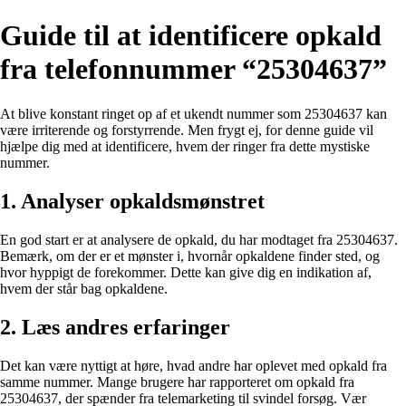
Guide til at identificere opkald
fra telefonnummer “25304637”
At blive konstant ringet op af et ukendt nummer som 25304637 kan
være irriterende og forstyrrende. Men frygt ej, for denne guide vil
hjælpe dig med at identificere, hvem der ringer fra dette mystiske
nummer.
1. Analyser opkaldsmønstret
En god start er at analysere de opkald, du har modtaget fra 25304637.
Bemærk, om der er et mønster i, hvornår opkaldene finder sted, og
hvor hyppigt de forekommer. Dette kan give dig en indikation af,
hvem der står bag opkaldene.
2. Læs andres erfaringer
Det kan være nyttigt at høre, hvad andre har oplevet med opkald fra
samme nummer. Mange brugere har rapporteret om opkald fra
25304637, der spænder fra telemarketing til svindel forsøg. Vær