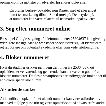
opmærksom på mønstre og advarsler fra andres oplevelser.
En bruger beskrev opkaldet som Ringer med et eller andet
dumt telemarketing tilbud. Smed røret på. Dette tyder på,
at nummeret kan være relateret til telemarketingaktiviteter.
3. Søg efter nummeret online
En simpel Google-søgning af telefonnummeret 25304637 kan give dig
yderligere indsigt. Mange websteder specialiserer sig i at identificere
og rapportere om potentielt skadelige eller uønskede telefonnumre.
4. Bloker nummeret
Hvis du stadig er usikker på, hvem der ringer fra 25304637, og
opkaldene er vedvarende og generende, kan det være en god idé at
blokere nummeret. De fleste smartphones har indbyggede funktioner til
at blokere specifikke numre.
Afsluttende tanker
At identificere opkald fra et ukendt nummer kan være udfordrende,
men ved at følge disse trin og være opmærksom på advarsler fra andre