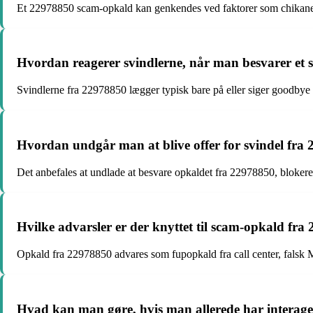
Et 22978850 scam-opkald kan genkendes ved faktorer som chikanere
Hvordan reagerer svindlerne, når man besvarer et
Svindlerne fra 22978850 lægger typisk bare på eller siger goodbye o
Hvordan undgår man at blive offer for svindel fra
Det anbefales at undlade at besvare opkaldet fra 22978850, blokere
Hvilke advarsler er der knyttet til scam-opkald fra
Opkald fra 22978850 advares som fupopkald fra call center, falsk Mi
Hvad kan man gøre, hvis man allerede har interag