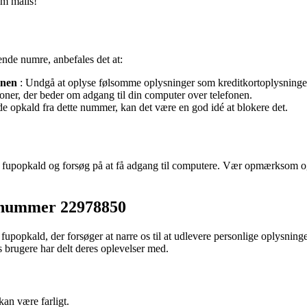
am mails!
nde numre, anbefales det at:
onen
: Undgå at oplyse følsomme oplysninger som kreditkortoplysninger
oner, der beder om adgang til din computer over telefonen.
 opkald fra dette nummer, kan det være en god idé at blokere det.
, fupopkald og forsøg på at få adgang til computere. Vær opmærksom og
nnummer 22978850
e fupopkald, der forsøger at narre os til at udlevere personlige oplysn
brugere har delt deres oplevelser med.
an være farligt.