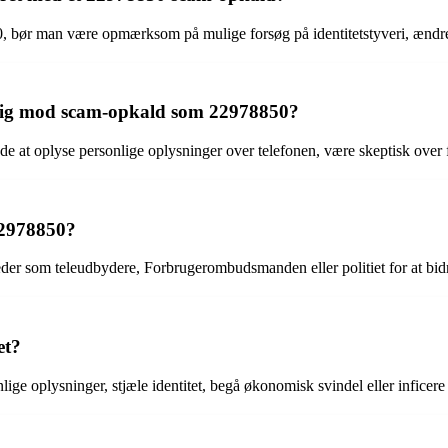
0, bør man være opmærksom på mulige forsøg på identitetstyveri, ændr
e sig mod scam-opkald som 22978850?
at oplyse personlige oplysninger over telefonen, være skeptisk over f
22978850?
der som teleudbydere, Forbrugerombudsmanden eller politiet for at bidr
et?
ige oplysninger, stjæle identitet, begå økonomisk svindel eller infice