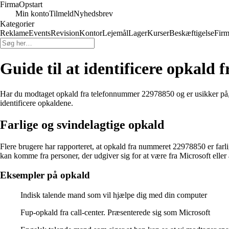
Firma
Opstart
Min konto
Tilmeld
Nyhedsbrev
Kategorier
Reklame
Events
Revision
Kontor
Lejemål
Lager
Kurser
Beskæftigelse
Firm
Guide til at identificere opkald
Har du modtaget opkald fra telefonnummer 22978850 og er usikker på, h
identificere opkaldene.
Farlige og svindelagtige opkald
Flere brugere har rapporteret, at opkald fra nummeret 22978850 er farli
kan komme fra personer, der udgiver sig for at være fra Microsoft eller 
Eksempler på opkald
Indisk talende mand som vil hjælpe dig med din computer
Fup-opkald fra call-center. Præsenterede sig som Microsoft