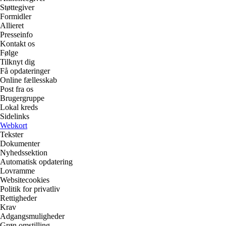
Støttegiver
Formidler
Allieret
Presseinfo
Kontakt os
Følge
Tilknyt dig
Få opdateringer
Online fællesskab
Post fra os
Brugergruppe
Lokal kreds
Sidelinks
Webkort
Tekster
Dokumenter
Nyhedssektion
Automatisk opdatering
Lovramme
Websitecookies
Politik for privatliv
Rettigheder
Krav
Adgangsmuligheder
Grøn omstilling