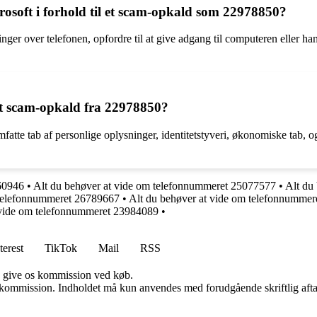
osoft i forhold til et scam-opkald som 22978850?
nger over telefonen, opfordre til at give adgang til computeren eller 
 et scam-opkald fra 22978850?
atte tab af personlige oplysninger, identitetstyveri, økonomiske tab, o
260946
•
Alt du behøver at vide om telefonnummeret 25077577
•
Alt du
a telefonnummeret 26789667
•
Alt du behøver at vide om telefonnumme
 vide om telefonnummeret 23984089
•
terest
TikTok
Mail
RSS
n give os kommission ved køb.
få kommission. Indholdet må kun anvendes med forudgående skriftlig afta