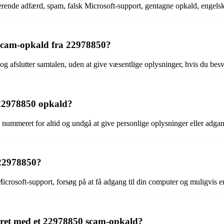
nde adfærd, spam, falsk Microsoft-support, gentagne opkald, engelskt
 scam-opkald fra 22978850?
g afslutter samtalen, uden at give væsentlige oplysninger, hvis du besv
 22978850 opkald?
 nummeret for altid og undgå at give personlige oplysninger eller adga
 22978850?
crosoft-support, forsøg på at få adgang til din computer og muligvis end
eret med et 22978850 scam-opkald?