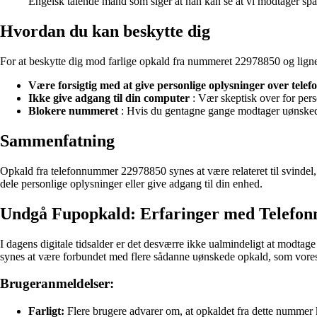
Engelsk talende mand som siger at han kan se at vi modtager sp
Hvordan du kan beskytte dig
For at beskytte dig mod farlige opkald fra nummeret 22978850 og ligne
Være forsigtig med at give personlige oplysninger over telef
Ikke give adgang til din computer
: Vær skeptisk over for pers
Blokere nummeret
: Hvis du gentagne gange modtager uønskede
Sammenfatning
Opkald fra telefonnummer 22978850 synes at være relateret til svindel
dele personlige oplysninger eller give adgang til din enhed.
Undgå Fupopkald: Erfaringer med Telefo
I dagens digitale tidsalder er det desværre ikke ualmindeligt at modtag
synes at være forbundet med flere sådanne uønskede opkald, som vores 
Brugeranmeldelser:
Farligt:
Flere brugere advarer om, at opkaldet fra dette nummer k