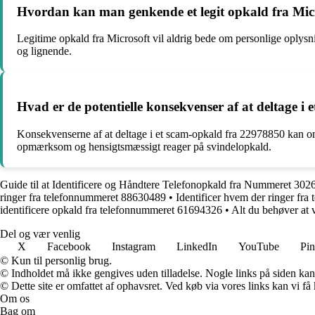
Hvordan kan man genkende et legit opkald fra Micr
Legitime opkald fra Microsoft vil aldrig bede om personlige oplysni
og lignende.
Hvad er de potentielle konsekvenser af at deltage i
Konsekvenserne af at deltage i et scam-opkald fra 22978850 kan omf
opmærksom og hensigtsmæssigt reager på svindelopkald.
Guide til at Identificere og Håndtere Telefonopkald fra Nummeret 30
ringer fra telefonnummeret 88630489
•
Identificer hvem der ringer fr
identificere opkald fra telefonnummeret 61694326
•
Alt du behøver at
Del og vær venlig
X
Facebook
Instagram
LinkedIn
YouTube
Pin
© Kun til personlig brug.
© Indholdet må ikke gengives uden tilladelse. Nogle links på siden ka
© Dette site er omfattet af ophavsret. Ved køb via vores links kan vi 
Om os
Bag om