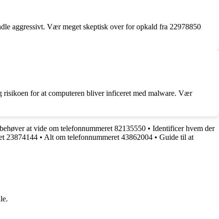
handle aggressivt. Vær meget skeptisk over for opkald fra 22978850
g risikoen for at computeren bliver inficeret med malware. Vær
 behøver at vide om telefonnummeret 82135550
•
Identificer hvem der
ret 23874144
•
Alt om telefonnummeret 43862004
•
Guide til at
le.