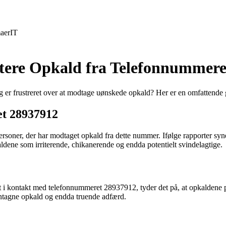
aer
IT
ndtere Opkald fra Telefonnummer
r frustreret over at modtage uønskede opkald? Her er en omfattende gui
t 28937912
ner, der har modtaget opkald fra dette nummer. Ifølge rapporter synes 
ene som irriterende, chikanerende og endda potentielt svindelagtige.
t i kontakt med telefonnummeret 28937912, tyder det på, at opkaldene
entagne opkald og endda truende adfærd.