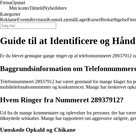
Firma
Opstart
Min konto
Tilmeld
Nyhedsbrev
Kategorier
Reklame
Events
Revision
Kontor
Lejemål
Lager
Kurser
Beskæftigelse
Firm
Guide til at Identificere og Hå
Er du blevet gentagne gange ringet op af telefonnummeret 28937912 og e
Baggrundsinformation om Telefonnummere
Telefonnummeret 28937912 har været genstand for mange klager fra perso
mobiltelefonabonnementer og konkurrencer. Mange har beskrevet opkald
Hvem Ringer fra Nummeret 28937912?
Ud fra de mange kommentarer og oplevelser fra personer, der har være
tilknyttede selskaber. Mange har rapporteret om aggressive sælgere, g
Uønskede Opkald og Chikane