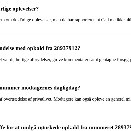
lige oplevelser?
m om de dårlige oplevelser, men de har rapporteret, at Call me ikke alt
bindelse med opkald fra 28937912?
l værdi, hurtige afbrydelser, grove kommentarer samt gentagne forsøg 
te nummer modtagernes dagligdag?
af overtrædelse af privatlivet. Modtagere kan også opleve en generel misti
æffe for at undgå uønskede opkald fra nummeret 2893