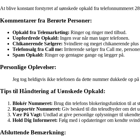
At blive konstant forstyrret af uønskede opkald fra telefonnummeret 28
Kommentarer fra Berørte Personer:
Opkald fra Telemarketing:
Ringer og ringer med tilbud.
Uopfordrede Opkald:
Ingen svar når man tager telefonen.
Chikanerende Sælgere:
Svindlere og meget chikanerende plus
Telefonsalg fra Call me:
Irriterende sælger fra Call me, person
Spam Opkald:
Ringer op gentagne gange og lægger på.
Personlige Oplevelser:
Jeg tog heldigvis ikke telefonen da dette nummer dukkede op på d
Tips til Håndtering af Uønskede Opkald:
Blokér Nummeret:
Brug din telefons blokeringsfunktion til at 
Rapportér Nummeret:
Giv besked til din teleudbyder om det 
Vær På Vagt:
Undlad at give personlige oplysninger til ukendte
Hold Dig Informeret:
Følg med i opdateringer om kendte svind
Afsluttende Bemærkning: