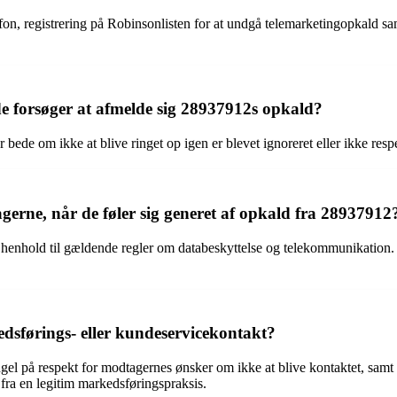
on, registrering på Robinsonlisten for at undgå telemarketingopkald sam
e forsøger at afmelde sig 28937912s opkald?
bede om ikke at blive ringet op igen er blevet ignoreret eller ikke respek
gerne, når de føler sig generet af opkald fra 28937912
r, i henhold til gældende regler om databeskyttelse og telekommunikatio
dsførings- eller kundeservicekontakt?
gel på respekt for modtagernes ønsker om ikke at blive kontaktet, samt
fra en legitim markedsføringspraksis.