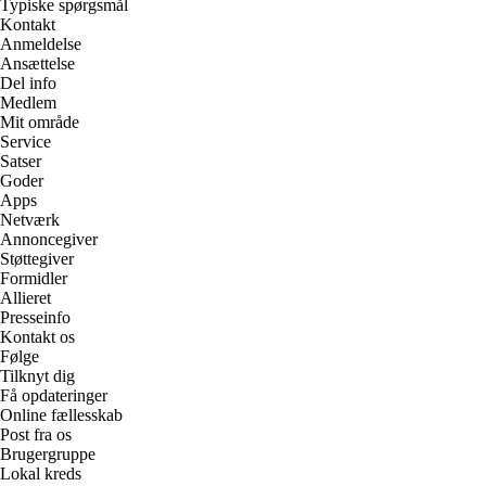
Typiske spørgsmål
Kontakt
Anmeldelse
Ansættelse
Del info
Medlem
Mit område
Service
Satser
Goder
Apps
Netværk
Annoncegiver
Støttegiver
Formidler
Allieret
Presseinfo
Kontakt os
Følge
Tilknyt dig
Få opdateringer
Online fællesskab
Post fra os
Brugergruppe
Lokal kreds