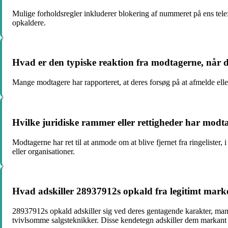
Mulige forholdsregler inkluderer blokering af nummeret på ens telef
opkaldere.
Hvad er den typiske reaktion fra modtagerne, når d
Mange modtagere har rapporteret, at deres forsøg på at afmelde eller 
Hvilke juridiske rammer eller rettigheder har modta
Modtagerne har ret til at anmode om at blive fjernet fra ringeliste
eller organisationer.
Hvad adskiller 28937912s opkald fra legitimt marke
28937912s opkald adskiller sig ved deres gentagende karakter, man
tvivlsomme salgsteknikker. Disse kendetegn adskiller dem markant 