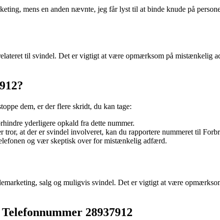
ting, mens en anden nævnte, jeg får lyst til at binde knude på personens
lateret til svindel. Det er vigtigt at være opmærksom på mistænkelig 
912?
ppe dem, er der flere skridt, du kan tage:
orhindre yderligere opkald fra dette nummer.
er tror, at der er svindel involveret, kan du rapportere nummeret til F
elefonen og vær skeptisk over for mistænkelig adfærd.
marketing, salg og muligvis svindel. Det er vigtigt at være opmærkso
ra Telefonnummer 28937912