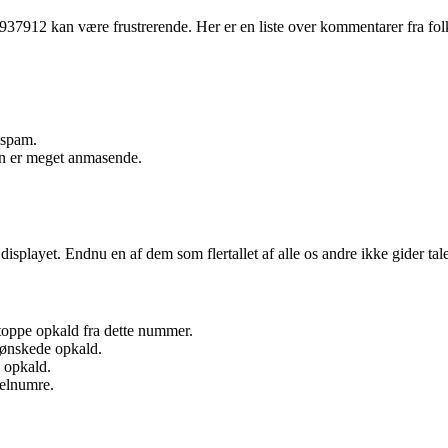
937912 kan være frustrerende. Her er en liste over kommentarer fra fol
 spam.
en er meget anmasende.
isplayet. Endnu en af dem som flertallet af alle os andre ikke gider ta
stoppe opkald fra dette nummer.
uønskede opkald.
 opkald.
elnumre.