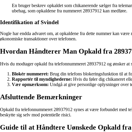
En bruger beskrev opkaldet som chikanerende sælger fra telemarke
ubehag, som opkaldene fra nummeret 28937912 kan medføre.
Identifikation af Svindel
Nogle har endda advaret om, at opkaldene fra dette nummer kan være re
økonomiske transaktioner over telefonen.
Hvordan Håndterer Man Opkald fra 28937
Hvis du modtager opkald fra telefonnummeret 28937912 og ønsker at sto
Blokér nummeret:
Brug din telefons blokeringsfunktion til at f
Rapportér til myndighederne:
Hvis du føler dig chikaneret ell
Vær opmærksom:
Undgå at give personlige oplysninger over t
Afsluttende Bemærkninger
Opkald fra telefonnummeret 28937912 synes at være forbundet med tele
beskytte sig selv mod potentielle risici.
Guide til at Håndtere Uønskede Opkald f