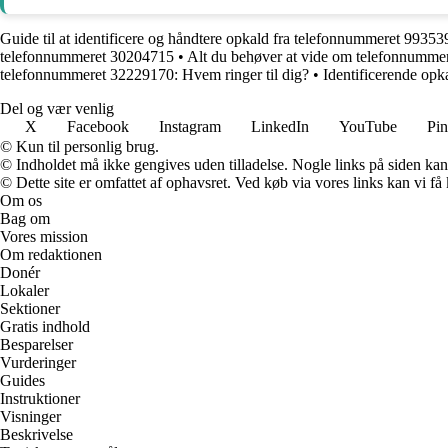
Guide til at identificere og håndtere opkald fra telefonnummeret 9935
telefonnummeret 30204715
•
Alt du behøver at vide om telefonnumme
telefonnummeret 32229170: Hvem ringer til dig?
•
Identificerende op
Del og vær venlig
X
Facebook
Instagram
LinkedIn
YouTube
Pin
© Kun til personlig brug.
© Indholdet må ikke gengives uden tilladelse. Nogle links på siden ka
© Dette site er omfattet af ophavsret. Ved køb via vores links kan vi 
Om os
Bag om
Vores mission
Om redaktionen
Donér
Lokaler
Sektioner
Gratis indhold
Besparelser
Vurderinger
Guides
Instruktioner
Visninger
Beskrivelse