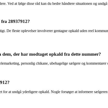
ere. Ved at følge disse råd kan du bedre håndtere situationen og undgå at
d fra 28937912?
igt. De fleste oplevelser involverer gentagne opkald uden reel kommuni
ra dem, der har modtaget opkald fra dette nummer?
telemarketing, personlig chikane, ubehagelige sælgere og kommentarer om
7912?
t for at undgå yderligere opkald. Nogle forsøger at informere sælgeren o