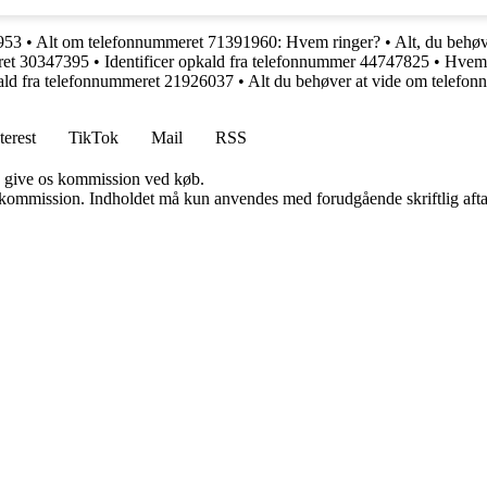
3953
•
Alt om telefonnummeret 71391960: Hvem ringer?
•
Alt, du behø
ret 30347395
•
Identificer opkald fra telefonnummer 44747825
•
Hvem 
kald fra telefonnummeret 21926037
•
Alt du behøver at vide om telefo
terest
TikTok
Mail
RSS
n give os kommission ved køb.
få kommission. Indholdet må kun anvendes med forudgående skriftlig afta