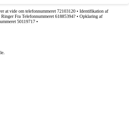
ver at vide om telefonnummeret 72103120
•
Identifikation af
Ringer Fra Telefonnummeret 61885394?
•
Opklaring af
nnummeret 50119717
•
le.