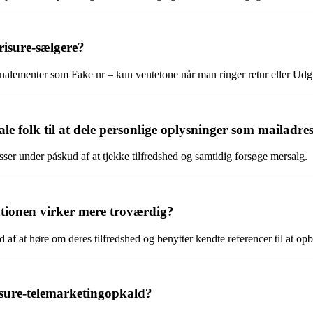
risure-sælgere?
alementer som Fake nr – kun ventetone når man ringer retur eller Udgi
le folk til at dele personlige oplysninger som mailadre
sser under påskud af at tjekke tilfredshed og samtidig forsøge mersalg.
tionen virker mere troværdig?
af at høre om deres tilfredshed og benytter kendte referencer til at opby
risure-telemarketingopkald?