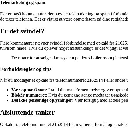
Telemarketing og spam
Der er også kommentarer, der nævner telemarketing og spam i forbindel
de tager telefonen. Det er vigtigt at være opmærksom på dine rettighe
Er det svindel?
Flere kommentarer nævner svindel i forbindelse med opkald fra 21625144
tvivlsom måde. Hvis du oplever noget mistænkeligt, er det vigtigt at væ
De ringer for at sælge alarmsystem på deres boiler room plattensl
Forholdsregler og tips
Når du modtager et opkald fra telefonnummeret 21625144 eller andre uk
Vær opmærksom:
Lyt til din mavefornemmelse og vær opmærks
Blokér nummeret:
Hvis du gentagne gange modtager uønskede 
Del ikke personlige oplysninger:
Vær forsigtig med at dele per
Afsluttende tanker
Opkald fra telefonnummeret 21625144 kan variere i formål og karakter,