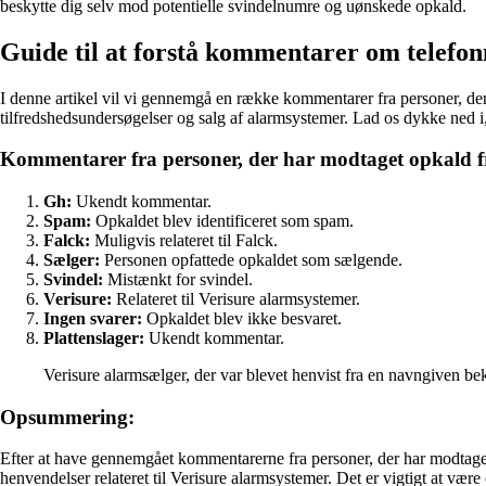
beskytte dig selv mod potentielle svindelnumre og uønskede opkald.
Guide til at forstå kommentarer om telef
I denne artikel vil vi gennemgå en række kommentarer fra personer, d
tilfredshedsundersøgelser og salg af alarmsystemer. Lad os dykke ned i
Kommentarer fra personer, der har modtaget opkald 
Gh:
Ukendt kommentar.
Spam:
Opkaldet blev identificeret som spam.
Falck:
Muligvis relateret til Falck.
Sælger:
Personen opfattede opkaldet som sælgende.
Svindel:
Mistænkt for svindel.
Verisure:
Relateret til Verisure alarmsystemer.
Ingen svarer:
Opkaldet blev ikke besvaret.
Plattenslager:
Ukendt kommentar.
Verisure alarmsælger, der var blevet henvist fra en navngiven be
Opsummering:
Efter at have gennemgået kommentarerne fra personer, der har modtaget 
henvendelser relateret til Verisure alarmsystemer. Det er vigtigt at v