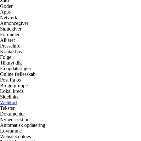
Satser
Goder
Apps
Netværk
Annoncegiver
Støttegiver
Formidler
Allieret
Presseinfo
Kontakt os
Følge
Tilknyt dig
Få opdateringer
Online fællesskab
Post fra os
Brugergruppe
Lokal kreds
Sidelinks
Webkort
Tekster
Dokumenter
Nyhedssektion
Automatisk opdatering
Lovramme
Websitecookies