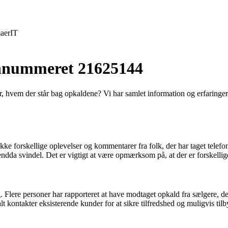
aer
IT
fonnummeret 21625144
 hvem der står bag opkaldene? Vi har samlet information og erfaringer 
e forskellige oplevelser og kommentarer fra folk, der har taget telefo
dda svindel. Det er vigtigt at være opmærksom på, at der er forskellige
 Flere personer har rapporteret at have modtaget opkald fra sælgere, der
t kontakter eksisterende kunder for at sikre tilfredshed og muligvis t