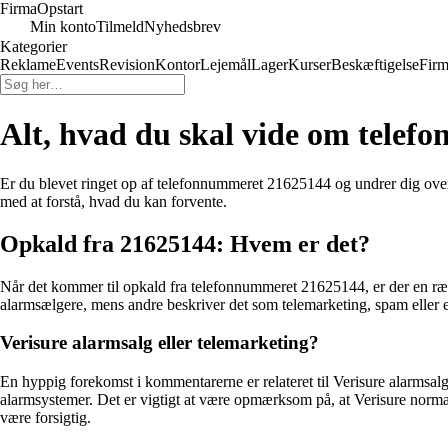
Firma
Opstart
Min konto
Tilmeld
Nyhedsbrev
Kategorier
Reklame
Events
Revision
Kontor
Lejemål
Lager
Kurser
Beskæftigelse
Firm
Alt, hvad du skal vide om tele
Er du blevet ringet op af telefonnummeret 21625144 og undrer dig over,
med at forstå, hvad du kan forvente.
Opkald fra 21625144: Hvem er det?
Når det kommer til opkald fra telefonnummeret 21625144, er der en rækk
alarmsælgere, mens andre beskriver det som telemarketing, spam eller en
Verisure alarmsalg eller telemarketing?
En hyppig forekomst i kommentarerne er relateret til Verisure alarmsalg.
alarmsystemer. Det er vigtigt at være opmærksom på, at Verisure normal
være forsigtig.