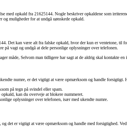
se med opkald fra 21625144. Nogle beskriver opkaldene som irriterende
der og muligheder for at undgå uønskede opkald.
. Det kan være alt fra falske opkald, hvor der kun er ventetone, til fo
re på vagt og undgå at dele personlige oplysninger over telefonen.
ager måde, Selvom man tidligere har sagt at de aldrig skal kontakte en 
endte numre, er det vigtigt at være opmærksom og handle forsigtigt. H
om på tegn på svindel eller spam.
opkald, kan du overveje at blokere nummeret.
sonlige oplysninger over telefonen, især med ukendte numre.
 og det er vigtigt at være opmærksom og handle med forsigtighed. Ved 