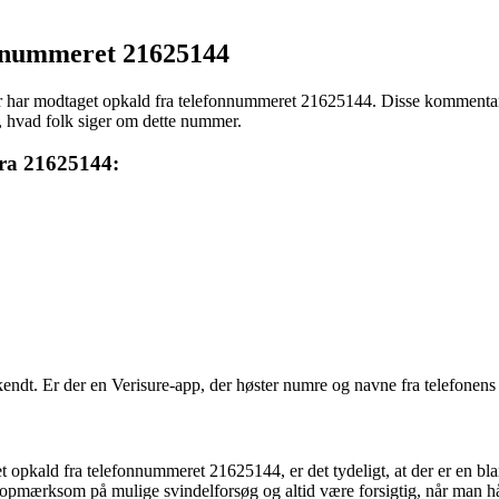
onnummeret 21625144
er har modtaget opkald fra telefonnummeret 21625144. Disse kommentare
, hvad folk siger om dette nummer.
fra 21625144:
kendt. Er der en Verisure-app, der høster numre og navne fra telefonens
opkald fra telefonnummeret 21625144, er det tydeligt, at der er en blan
ære opmærksom på mulige svindelforsøg og altid være forsigtig, når man 