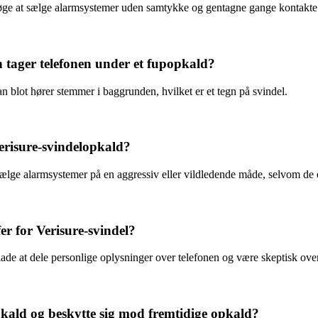
øge at sælge alarmsystemer uden samtykke og gentagne gange kontakte p
 tager telefonen under et fupopkald?
 blot hører stemmer i baggrunden, hvilket er et tegn på svindel.
Verisure-svindelopkald?
 sælge alarmsystemer på en aggressiv eller vildledende måde, selvom de e
er for Verisure-svindel?
dlade at dele personlige oplysninger over telefonen og være skeptisk ove
ald og beskytte sig mod fremtidige opkald?