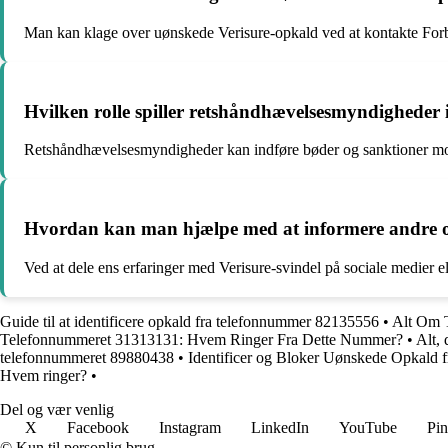
Man kan klage over uønskede Verisure-opkald ved at kontakte Forb
Hvilken rolle spiller retshåndhævelsesmyndigheder 
Retshåndhævelsesmyndigheder kan indføre bøder og sanktioner mod 
Hvordan kan man hjælpe med at informere andre om 
Ved at dele ens erfaringer med Verisure-svindel på sociale medier
Guide til at identificere opkald fra telefonnummer 82135556
•
Alt Om 
Telefonnummeret 31313131: Hvem Ringer Fra Dette Nummer?
•
Alt,
telefonnummeret 89880438
•
Identificer og Bloker Uønskede Opkald
Hvem ringer?
•
Del og vær venlig
X
Facebook
Instagram
LinkedIn
YouTube
Pin
© Kun til personlig brug.