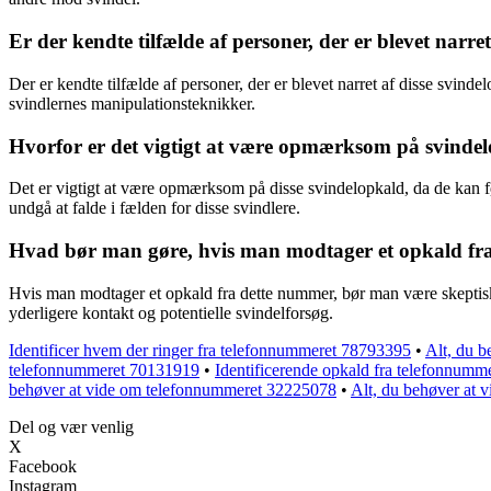
Er der kendte tilfælde af personer, der er blevet narre
Der er kendte tilfælde af personer, der er blevet narret af disse svinde
svindlernes manipulationsteknikker.
Hvorfor er det vigtigt at være opmærksom på svind
Det er vigtigt at være opmærksom på disse svindelopkald, da de kan 
undgå at falde i fælden for disse svindlere.
Hvad bør man gøre, hvis man modtager et opkald fr
Hvis man modtager et opkald fra dette nummer, bør man være skeptisk,
yderligere kontakt og potentielle svindelforsøg.
Identificer hvem der ringer fra telefonnummeret 78793395
•
Alt, du 
telefonnummeret 70131919
•
Identificerende opkald fra telefonnum
behøver at vide om telefonnummeret 32225078
•
Alt, du behøver at
Del og vær venlig
X
Facebook
Instagram