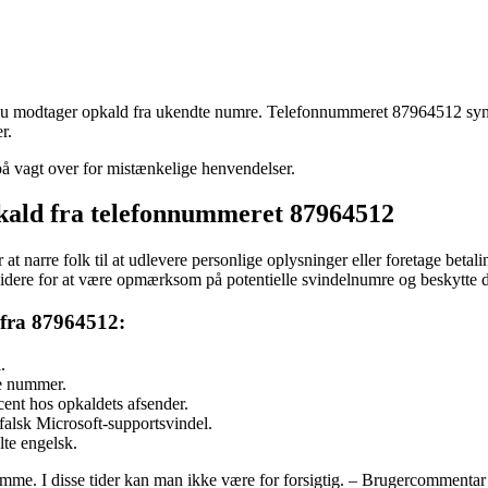
du modtager opkald fra ukendte numre. Telefonnummeret 87964512 synes
r.
på vagt over for mistænkelige henvendelser.
pkald fra telefonnummeret 87964512
at narre folk til at udlevere personlige oplysninger eller foretage beta
idere for at være opmærksom på potentielle svindelnumre og beskytte d
 fra 87964512:
.
te nummer.
nt hos opkaldets afsender.
n falsk Microsoft-supportsvindel.
lte engelsk.
mme. I disse tider kan man ikke være for forsigtig. – Brugercommentar