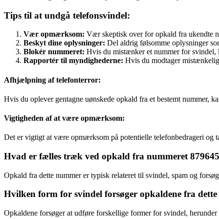
Tips til at undgå telefonsvindel:
Vær opmærksom:
Vær skeptisk over for opkald fra ukendte n
Beskyt dine oplysninger:
Del aldrig følsomme oplysninger som
Blokér nummeret:
Hvis du mistænker et nummer for svindel, k
Rapportér til myndighederne:
Hvis du modtager mistænkelige
Afhjælpning af telefonterror:
Hvis du oplever gentagne uønskede opkald fra et bestemt nummer, kan du
Vigtigheden af at være opmærksom:
Det er vigtigt at være opmærksom på potentielle telefonbedrageri og ta
Hvad er fælles træk ved opkald fra nummeret 87964
Opkald fra dette nummer er typisk relateret til svindel, spam og forsø
Hvilken form for svindel forsøger opkaldene fra det
Opkaldene forsøger at udføre forskellige former for svindel, herunder 