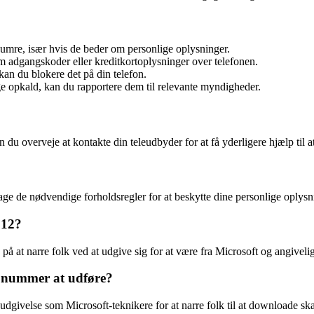
umre, især hvis de beder om personlige oplysninger.
 adgangskoder eller kreditkortoplysninger over telefonen.
an du blokere det på din telefon.
 opkald, kan du rapportere dem til relevante myndigheder.
 overveje at kontakte din teleudbyder for at få yderligere hjælp til at
ge de nødvendige forholdsregler for at beskytte dine personlige oplysni
512?
g på at narre folk ved at udgive sig for at være fra Microsoft og angive
te nummer at udføre?
udgivelse som Microsoft-teknikere for at narre folk til at downloade skad