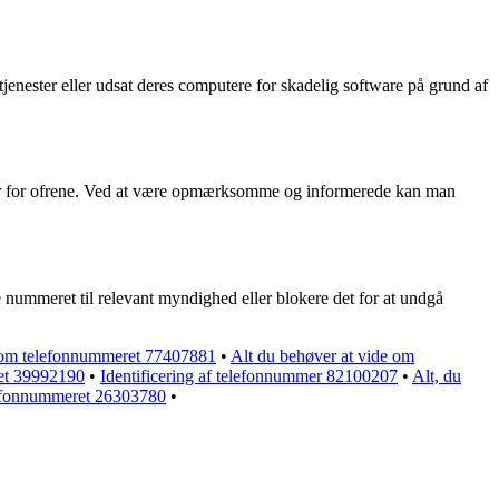
e tjenester eller udsat deres computere for skadelig software på grund af
enser for ofrene. Ved at være opmærksomme og informerede kan man
nummeret til relevant myndighed eller blokere det for at undgå
e om telefonnummeret 77407881
•
Alt du behøver at vide om
ret 39992190
•
Identificering af telefonnummer 82100207
•
Alt, du
elefonnummeret 26303780
•