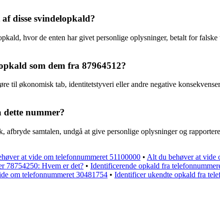
t af disse svindelopkald?
lopkald, hvor de enten har givet personlige oplysninger, betalt for falsk
elopkald som dem fra 87964512?
føre til økonomisk tab, identitetstyveri eller andre negative konsekv
a dette nummer?
 afbryde samtalen, undgå at give personlige oplysninger og rapportere 
behøver at vide om telefonnummeret 51100000
•
Alt du behøver at vid
mer 78754250: Hvem er det?
•
Identificerende opkald fra telefonnumme
 vide om telefonnummeret 30481754
•
Identificer ukendte opkald fra t