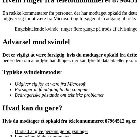
En række kommentarer fra personer, der har modtaget opkald fra dette n
udgiver sig for at være fra Microsoft og forsøger at få adgang til fol
Engelsktalende kvinde, ringer flere gange på trods af afvisning
Advarsel mod svindel
Det er vigtigt at være forsigtig, hvis du modtager opkald fra det
beder dem om at udføre handlinger, der kan føre til datatab eller økon
Typiske svindelmetoder
Udgiver sig for at være fra Microsoft
Forsøger at få adgang til din computer
Bedrageriske påstande om tekniske problemer
Hvad kan du gøre?
Hvis du modtager et opkald fra telefonnummeret 87964512 og er i
Undlad at give personlige oplysninger
Læg på og bloker nummeret