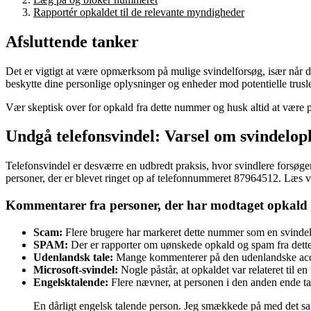
Rapportér opkaldet til de relevante myndigheder
Afsluttende tanker
Det er vigtigt at være opmærksom på mulige svindelforsøg, især når 
beskytte dine personlige oplysninger og enheder mod potentielle trusle
Vær skeptisk over for opkald fra dette nummer og husk altid at være 
Undgå telefonsvindel: Varsel om svindelo
Telefonsvindel er desværre en udbredt praksis, hvor svindlere forsøger 
personer, der er blevet ringet op af telefonnummeret 87964512. Læs v
Kommentarer fra personer, der har modtaget opkald
Scam:
Flere brugere har markeret dette nummer som en svindel
SPAM:
Der er rapporter om uønskede opkald og spam fra det
Udenlandsk tale:
Mange kommenterer på den udenlandske acce
Microsoft-svindel:
Nogle påstår, at opkaldet var relateret til e
Engelsktalende:
Flere nævner, at personen i den anden ende ta
En dårligt engelsk talende person. Jeg smækkede på med det sa