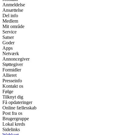
Anmeldelse
Ansættelse
Del info
Medlem
Mit område
Service
Satser
Goder
Apps
Netværk
Annoncegiver
Støttegiver
Formidler
Allieret
Presseinfo
Kontakt os
Følge
Tilknyt dig
Få opdateringer
Online fællesskab
Post fra os
Brugergruppe
Lokal kreds
Sidelinks
Webkort