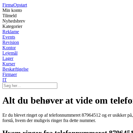
Firma
Opstart
Min konto
Tilmeld
Nyhedsbrev
Kategorier
Reklame
Events
Revision
Kontor
Lejemål
Lager
Kurser
Beskæftigelse
Firmaer
IT
Alt du behøver at vide om tel
Er du blevet ringet op af telefonnummeret 87964512 og er usikker på, 
forstå, hvem der muligvis ringer fra dette nummer.
Hvem ringer fra telefonnummeret 879645