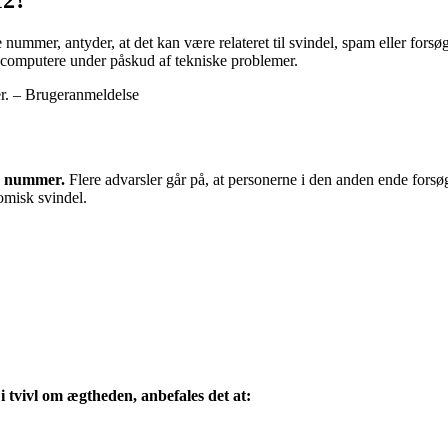
ummer, antyder, at det kan være relateret til svindel, spam eller forsøg
ks computere under påskud af tekniske problemer.
er. – Brugeranmeldelse
te nummer.
Flere advarsler går på, at personerne i den anden ende forsøge
omisk svindel.
 tvivl om ægtheden, anbefales det at: