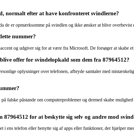
, normalt efter at have konfronteret svindlerne?
, da de er opmærksomme på svindlen og ikke ønsker at blive overbevist e
 dette nummer?
 accent og udgiver sig for at være fra Microsoft. De forsøger at skabe e
 blive offer for svindelopkald som dem fra 87964512?
sonlige oplysninger over telefonen, afbryde samtaler med mistænkelige
 nummer?
 på falske påstande om computerproblemer og dermed skabe mulighed for a
 87964512 for at beskytte sig selv og andre mod svin
i ens telefon eller benytte sig af apps eller funktioner, der hjælper med