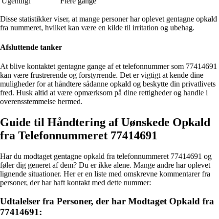
Ugentligt
Flere gange
Disse statistikker viser, at mange personer har oplevet gentagne opkald
fra nummeret, hvilket kan være en kilde til irritation og ubehag.
Afsluttende tanker
At blive kontaktet gentagne gange af et telefonnummer som 77414691
kan være frustrerende og forstyrrende. Det er vigtigt at kende dine
muligheder for at håndtere sådanne opkald og beskytte din privatlivets
fred. Husk altid at være opmærksom på dine rettigheder og handle i
overensstemmelse hermed.
Guide til Håndtering af Uønskede Opkald
fra Telefonnummeret 77414691
Har du modtaget gentagne opkald fra telefonnummeret 77414691 og
føler dig generet af dem? Du er ikke alene. Mange andre har oplevet
lignende situationer. Her er en liste med omskrevne kommentarer fra
personer, der har haft kontakt med dette nummer:
Udtalelser fra Personer, der har Modtaget Opkald fra
77414691: