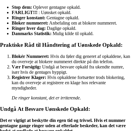
Stop dem:
Oplever gentagne opkald.
FARLIGT!!!
: Uønsket opkald.
Ringer konstant:
Gentagne opkald.
Bloker nummeret:
Anbefaling om at blokere nummeret.
Ringer hver dag:
Daglige opkald.
Danmarks Statistik:
Mulig kilde til opkald.
Praktiske Råd til Håndtering af Uønskede Opkald:
Blokér Nummeret:
Hvis du føler dig generet af opkaldene, kan
du overveje at blokere nummeret direkte på din telefon.
Vær Forsigtig:
Undgå at besvare opkald fra ukendte numre,
især hvis de gentages hyppigt.
Registrer Klager:
Hvis opkaldene fortsætter trods blokering,
kan du overveje at registrere en klage hos relevante
myndigheder.
De ringer konstant, det er irriterende.
Undgå At Besvare Uønskede Opkald:
Det er vigtigt at beskytte din egen tid og trivsel. Hvis et nummer
gentagne gange ringer uden at efterlade beskeder, kan det være
bedst at undlade at besvare opkaldet.