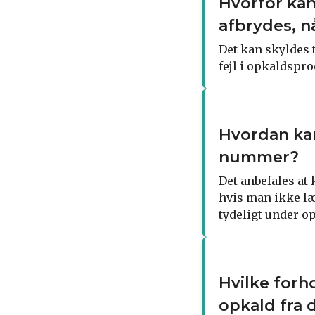
Hvorfor kan
afbrydes, n
Det kan skyldes 
fejl i opkaldspr
Hvordan kan
nummer?
Det anbefales at 
hvis man ikke l
tydeligt under o
Hvilke forh
opkald fra 