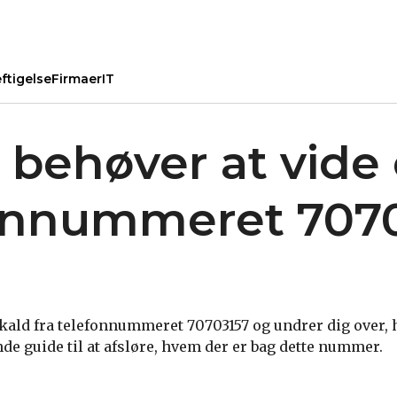
ftigelse
Firmaer
IT
u behøver at vid
onnummeret 707
ald fra telefonnummeret 70703157 og undrer dig over, 
de guide til at afsløre, hvem der er bag dette nummer.