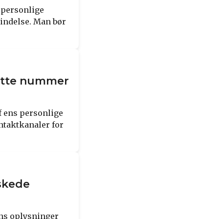
 personlige
indelse. Man bør
dette nummer
 ens personlige
ntaktkanaler for
nskede
ens oplysninger