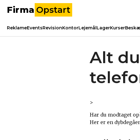
Firma
Opstart
Reklame
Events
Revision
Kontor
Lejemål
Lager
Kurser
Beskæ
Alt d
telef
>
Har du modtaget opk
Her er en dybdegåen