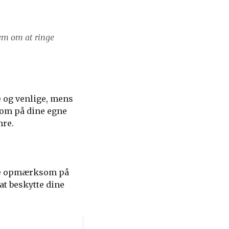
dem om at ringe
e og venlige, mens
som på dine egne
mre.
være opmærksom på
at beskytte dine