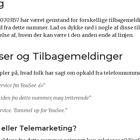
g
03157 har været genstand for forskellige tilbagemeldin
 fra dette nummer. Lad os dykke ned i nogle af disse t
åelse af, hvem der kan være i den anden ende af linjen.
er og Tilbagemeldinger
ler på, hvad folk har sagt om opkald fra telefonnumme
ervice fra YouSee 👍”
tiden fra dette nummer, møg irriterende”
rvice. Tommel op for YouSee.”
eller Telemarketing?