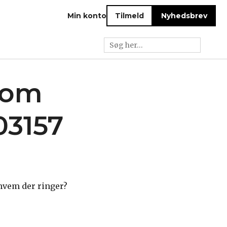
Min konto
Tilmeld
Nyhedsbrev
e om
03157
hvem der ringer?