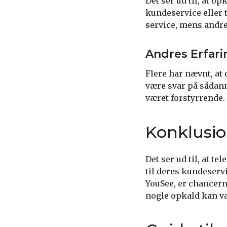
Det ser ud til, at o
kundeservice eller 
service, mens andre
Andres Erfari
Flere har nævnt, at 
være svar på sådan
været forstyrrende.
Konklusi
Det ser ud til, at 
til deres kundeservi
YouSee, er chancern
nogle opkald kan væ