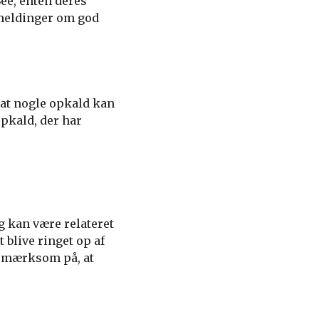
See, enten deres
emeldinger om god
, at nogle opkald kan
pkald, der har
g kan være relateret
 blive ringet op af
 opmærksom på, at