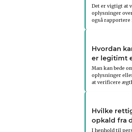
Det er vigtigt a
oplysninger ove
også rapportere 
Hvordan kan
er legitimt e
Man kan bede om
oplysninger elle
at verificere ægt
Hvilke rett
opkald fra
I henhold til pe