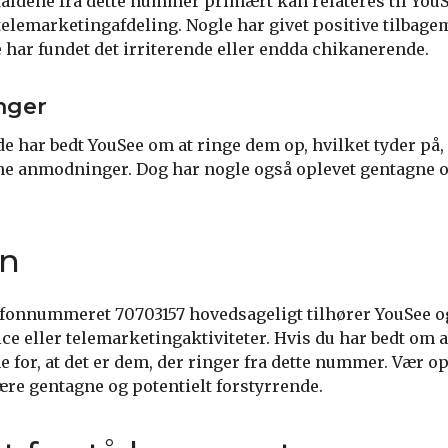
pkaldene fra dette nummer primært kan relateres til You
telemarketingafdeling. Nogle har givet positive tilbag
 har fundet det irriterende eller endda chikanerende.
nger
de har bedt YouSee om at ringe dem op, hvilket tyder på
ne anmodninger. Dog har nogle også oplevet gentagne o
on
telefonnummeret 70703157 hovedsageligt tilhører YouSee o
ce eller telemarketingaktiviteter. Hvis du har bedt om at
e for, at det er dem, der ringer fra dette nummer. Vær
re gentagne og potentielt forstyrrende.