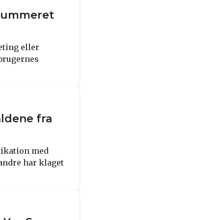
 nummeret
ting eller
 brugernes
aldene fra
nikation med
andre har klaget