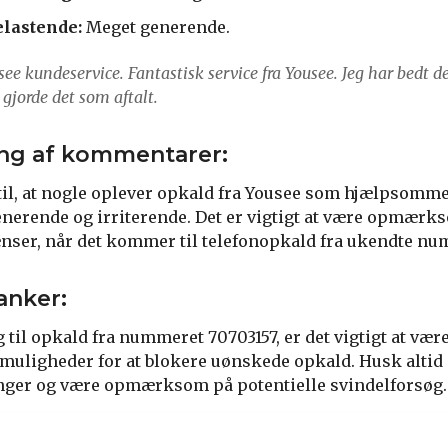
lastende:
Meget generende.
usee kundeservice. Fantastisk service fra Yousee. Jeg har bedt 
 gjorde det som aftalt.
g af kommentarer:
 til, at nogle oplever opkald fra Yousee som hjælpsomm
nerende og irriterende. Det er vigtigt at være opmærk
nser, når det kommer til telefonopkald fra ukendte nu
anker:
 til opkald fra nummeret 70703157, er det vigtigt at 
 muligheder for at blokere uønskede opkald. Husk altid 
nger og være opmærksom på potentielle svindelforsøg.