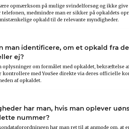
t være opmærksom på mulige svindelforsøg og ikke give
r telefonen, medmindre man er sikker på opkaldets opr
mistænkelige opkald til de relevante myndigheder.
 man identificere, om et opkald fra 
ller ej?
 oplysninger om formålet med opkaldet, bekræftelse af
r kontrollere med YouSee direkte via deres officielle ko
heden af opkaldet.
igheder har man, hvis man oplever uø
 dette nummer?
rsondataforordningen har man ret til at anmode om, at 