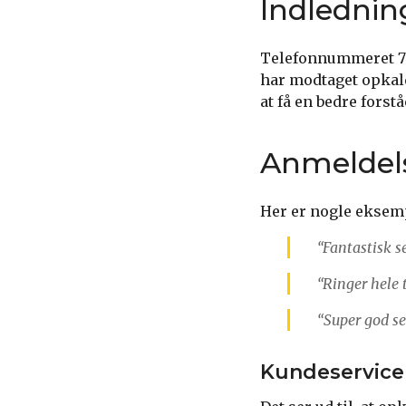
Indlednin
Telefonnummeret 707
har modtaget opkald
at få en bedre forst
Anmeldels
Her er nogle eksemp
“Fantastisk s
“Ringer hele 
“Super god se
Kundeservice 