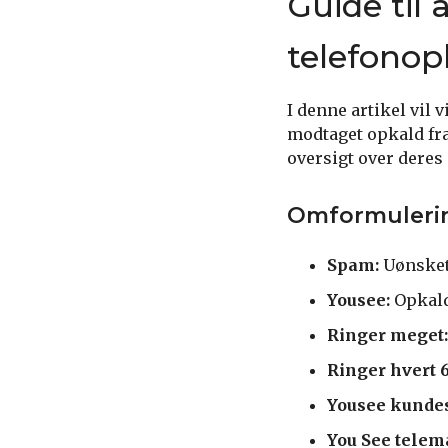
Guide til
telefonop
I denne artikel vil
modtaget opkald fra
oversigt over deres 
Omformulerin
Spam:
Uønsket
Yousee:
Opkald
Ringer meget:
Ringer hvert 6
Yousee kundes
You See telem