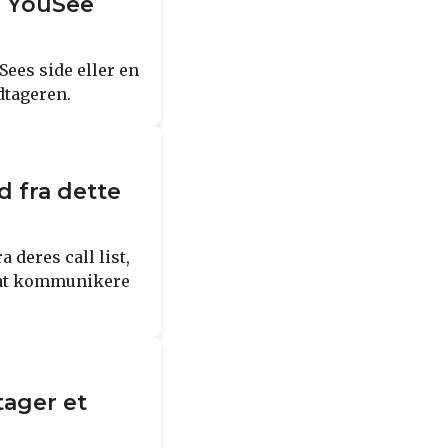
ra YouSee
ees side eller en
dtageren.
 fra dette
 deres call list,
 at kommunikere
tager et