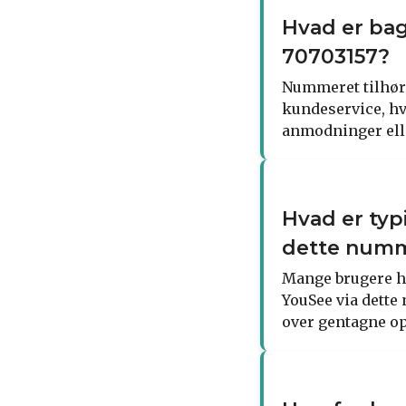
Hvad er ba
70703157?
Nummeret tilhøre
kundeservice, hv
anmodninger elle
Hvad er typ
dette num
Mange brugere h
YouSee via dette
over gentagne op