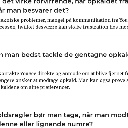
 det virke forvirrende, når opkaldet f
år man besvarer det?
tekniske problemer, mangel på kommunikation fra YouS
ocessen, hvilket desværre kan skabe frustration hos mo
 man bedst tackle de gentagne opkald
kontakte YouSee direkte og anmode om at blive fjernet fra
ængere ønsker at modtage opkald. Man kan også prøve
pkaldene om sine præferencer.
oldsregler bør man tage, når man mod
denne eller lignende numre?