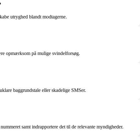
?
skabe utryghed blandt modtagerne.
 være opmærksom på mulige svindelforsøg.
klare baggrundstale eller skadelige SMSer.
 nummeret samt indrapportere det til de relevante myndigheder.