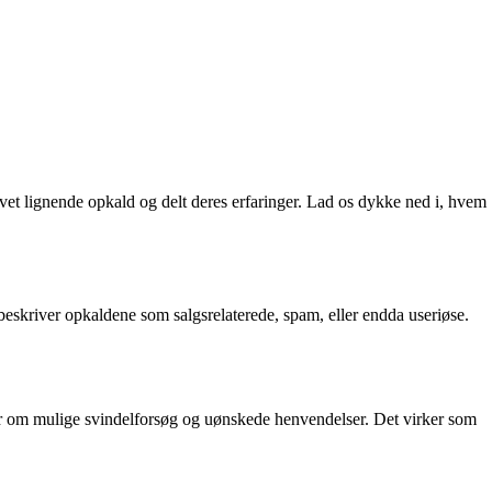
t lignende opkald og delt deres erfaringer. Lad os dykke ned i, hvem
beskriver opkaldene som salgsrelaterede, spam, eller endda useriøse.
ler om mulige svindelforsøg og uønskede henvendelser. Det virker som