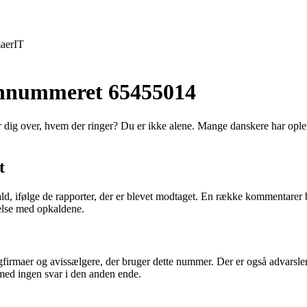
aer
IT
fonnummeret 65455014
ig over, hvem der ringer? Du er ikke alene. Mange danskere har opleve
t
ld, ifølge de rapporter, der er blevet modtaget. En række kommentarer 
else med opkaldene.
ingfirmaer og avissælgere, der bruger dette nummer. Der er også advars
med ingen svar i den anden ende.