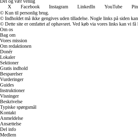
Del og vær venlig
X
Facebook
Instagram
LinkedIn
YouTube
Pin
© Kun til personlig brug.
© Indholdet må ikke gengives uden tilladelse. Nogle links på siden ka
© Dette site er omfattet af ophavsret. Ved køb via vores links kan vi 
Om os
Bag om
Vores mission
Om redaktionen
Donér
Lokaler
Sektioner
Gratis indhold
Besparelser
Vurderinger
Guides
Instruktioner
Visninger
Beskrivelse
Typiske spørgsmål
Kontakt
Anmeldelse
Ansættelse
Del info
Medlem