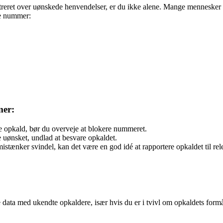
reret over uønskede henvendelser, er du ikke alene. Mange mennesker h
te nummer:
mer:
opkald, bør du overveje at blokere nummeret.
ønsket, undlad at besvare opkaldet.
mistænker svindel, kan det være en god idé at rapportere opkaldet til r
 data med ukendte opkaldere, især hvis du er i tvivl om opkaldets formå