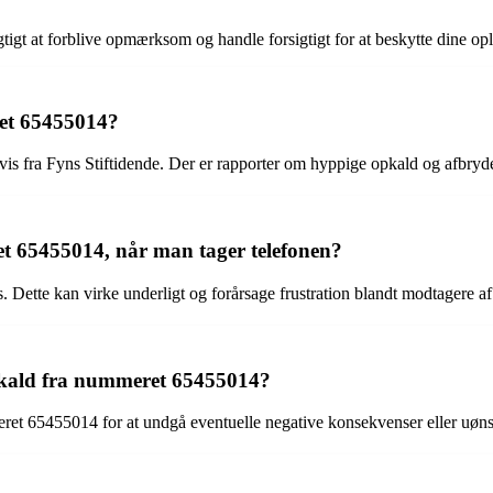
tigt at forblive opmærksom og handle forsigtigt for at beskytte dine op
et 65455014?
vis fra Fyns Stiftidende. Der er rapporter om hyppige opkald og afbryde
t 65455014, når man tager telefonen?
s. Dette kan virke underligt og forårsage frustration blandt modtagere a
pkald fra nummeret 65455014?
meret 65455014 for at undgå eventuelle negative konsekvenser eller uøn