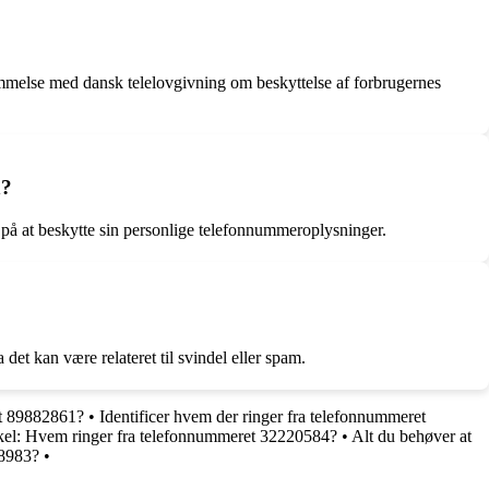
temmelse med dansk telelovgivning om beskyttelse af forbrugernes
n?
 at beskytte sin personlige telefonnummeroplysninger.
et kan være relateret til svindel eller spam.
et 89882861?
•
Identificer hvem der ringer fra telefonnummeret
kel: Hvem ringer fra telefonnummeret 32220584?
•
Alt du behøver at
08983?
•