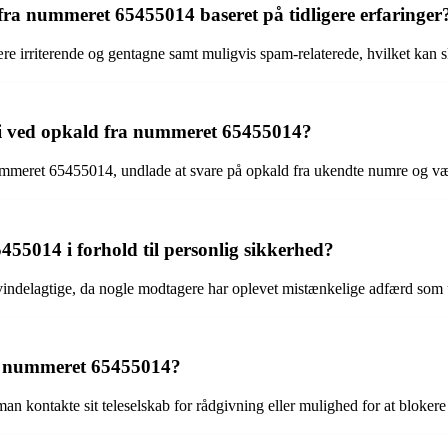
ra nummeret 65455014 baseret på tidligere erfaringer
e irriterende og gentagne samt muligvis spam-relaterede, hvilket kan 
ici ved opkald fra nummeret 65455014?
re nummeret 65455014, undlade at svare på opkald fra ukendte numre og
55014 i forhold til personlig sikkerhed?
indelagtige, da nogle modtagere har oplevet mistænkelige adfærd som u
a nummeret 65455014?
kontakte sit teleselskab for rådgivning eller mulighed for at blokere