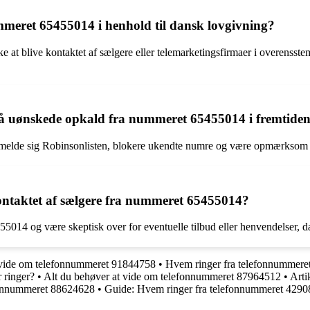
mmeret 65455014 i henhold til dansk lovgivning?
e at blive kontaktet af sælgere eller telemarketingsfirmaer i overenss
dgå uønskede opkald fra nummeret 65455014 i fremtide
elde sig Robinsonlisten, blokere ukendte numre og være opmærksom på
kontaktet af sælgere fra nummeret 65455014?
014 og være skeptisk over for eventuelle tilbud eller henvendelser, da d
 vide om telefonnummeret 91844758
•
Hvem ringer fra telefonnummer
 ringer?
•
Alt du behøver at vide om telefonnummeret 87964512
•
Arti
fonnummeret 88624628
•
Guide: Hvem ringer fra telefonnummeret 429