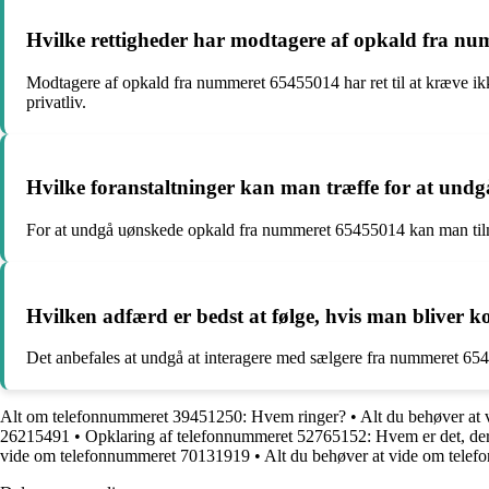
Hvilke rettigheder har modtagere af opkald fra nu
Modtagere af opkald fra nummeret 65455014 har ret til at kræve ikk
privatliv.
Hvilke foranstaltninger kan man træffe for at un
For at undgå uønskede opkald fra nummeret 65455014 kan man tilm
Hvilken adfærd er bedst at følge, hvis man bliver 
Det anbefales at undgå at interagere med sælgere fra nummeret 65455
Alt om telefonnummeret 39451250: Hvem ringer?
•
Alt du behøver at
26215491
•
Opklaring af telefonnummeret 52765152: Hvem er det, der
vide om telefonnummeret 70131919
•
Alt du behøver at vide om tele