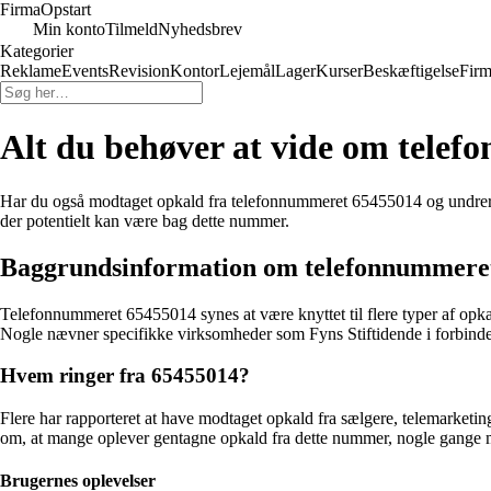
Firma
Opstart
Min konto
Tilmeld
Nyhedsbrev
Kategorier
Reklame
Events
Revision
Kontor
Lejemål
Lager
Kurser
Beskæftigelse
Firm
Alt du behøver at vide om tele
Har du også modtaget opkald fra telefonnummeret 65455014 og undrer d
der potentielt kan være bag dette nummer.
Baggrundsinformation om telefonnummere
Telefonnummeret 65455014 synes at være knyttet til flere typer af opka
Nogle nævner specifikke virksomheder som Fyns Stiftidende i forbind
Hvem ringer fra 65455014?
Flere har rapporteret at have modtaget opkald fra sælgere, telemarket
om, at mange oplever gentagne opkald fra dette nummer, nogle gange 
Brugernes oplevelser