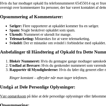
Hvis du har modtaget opkald fra telefonnummeret 65455014 og er frust
oversigt over kommentarer fra personer, der har været kontaktet af det
Opsummering af Kommentarer:
Sælger:
Flere rapporterer at opkaldet kommer fra en sælger.
Spam:
Nogle beskriver opkaldet som spam.
Ukendt:
Nummeret er ukendt for mange.
Telemarketing:
Mistænkes for at være telemarketing.
Svindel:
Der er mistanke om svindel i forbindelse med opkaldet.
Anbefalinger til Håndtering af Opkald fra Dette Num
Blokér Nummeret:
Hvis du gentagne gange modtager uønskede 
Undlad at Besvare:
Hvis du genkender nummeret som værende u
Rapportér til Myndighederne:
Hvis du føler dig generet eller 
Ringer konstant – afbryder når man tager telefonen.
Undgå at Dele Personlige Oplysninger:
Vær opmærksom
på ikke at dele personlige oplysninger eller følsomme
Opsummering: