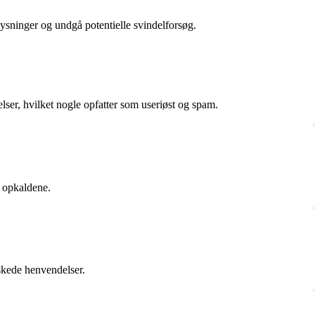
lysninger og undgå potentielle svindelforsøg.
lser, hvilket nogle opfatter som useriøst og spam.
f opkaldene.
skede henvendelser.