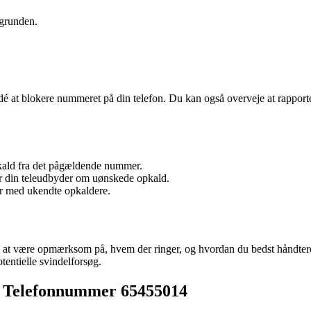
ggrunden.
 at blokere nummeret på din telefon. Du kan også overveje at rapporte
opkald fra det pågældende nummer.
er din teleudbyder om uønskede opkald.
r med ukendte opkaldere.
d at være opmærksom på, hvem der ringer, og hvordan du bedst håndter
entielle svindelforsøg.
ra Telefonnummer 65455014