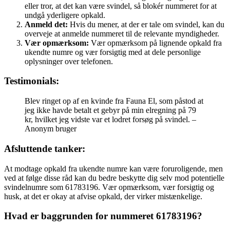
eller tror, at det kan være svindel, så blokér nummeret for at
undgå yderligere opkald.
Anmeld det:
Hvis du mener, at der er tale om svindel, kan du
overveje at anmelde nummeret til de relevante myndigheder.
Vær opmærksom:
Vær opmærksom på lignende opkald fra
ukendte numre og vær forsigtig med at dele personlige
oplysninger over telefonen.
Testimonials:
Blev ringet op af en kvinde fra Fauna El, som påstod at
jeg ikke havde betalt et gebyr på min elregning på 79
kr, hvilket jeg vidste var et lodret forsøg på svindel. –
Anonym bruger
Afsluttende tanker:
At modtage opkald fra ukendte numre kan være foruroligende, men
ved at følge disse råd kan du bedre beskytte dig selv mod potentielle
svindelnumre som 61783196. Vær opmærksom, vær forsigtig og
husk, at det er okay at afvise opkald, der virker mistænkelige.
Hvad er baggrunden for nummeret 61783196?