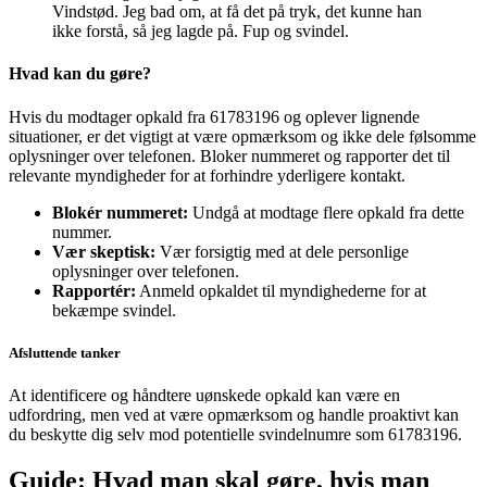
Vindstød. Jeg bad om, at få det på tryk, det kunne han
ikke forstå, så jeg lagde på. Fup og svindel.
Hvad kan du gøre?
Hvis du modtager opkald fra 61783196 og oplever lignende
situationer, er det vigtigt at være opmærksom og ikke dele følsomme
oplysninger over telefonen. Bloker nummeret og rapporter det til
relevante myndigheder for at forhindre yderligere kontakt.
Blokér nummeret:
Undgå at modtage flere opkald fra dette
nummer.
Vær skeptisk:
Vær forsigtig med at dele personlige
oplysninger over telefonen.
Rapportér:
Anmeld opkaldet til myndighederne for at
bekæmpe svindel.
Afsluttende tanker
At identificere og håndtere uønskede opkald kan være en
udfordring, men ved at være opmærksom og handle proaktivt kan
du beskytte dig selv mod potentielle svindelnumre som 61783196.
Guide: Hvad man skal gøre, hvis man