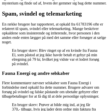
mysterium og finde ud af, hvem der gemmer sig bag dette nummer.
Spam, svindel og telemarketing
En række brugere har rapporteret, at opkald fra 61783196 ofte er
relateret til spam, svindel eller telemarketing. Mange beskriver
opkaldene som insisterende og irriterende, hvor personen i den
anden ende enten lægger på med det samme eller forsøger at sælge
noget.
En bruger skrev: Blev ringet op af en kvinde fra Fauna
El, som påstod at jeg ikke havde betalt et gebyr på min
elregning på 79 kr, hvilket jeg vidste var et lodret forsøg
på svindel.
Fauna Energi og andre selskaber
Flere kommentarer nævner selskaber som Fauna Energi i
forbindelse med opkald fra dette nummer. Brugere advarer om
forsøg på svindel og falske påstande om ubetalte gebyrer eller
tilbagebetalinger for at få dig til at dele personlige oplysninger.
En bruger skrev: Prøver at bilde mig ind, at jeg får
370,- tilbage, hvis jeg lader dem ordne min faktura fra