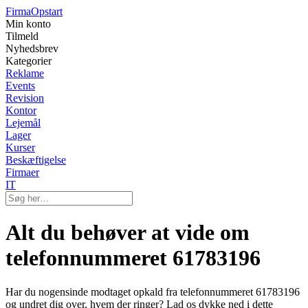
Firma
Opstart
Min konto
Tilmeld
Nyhedsbrev
Kategorier
Reklame
Events
Revision
Kontor
Lejemål
Lager
Kurser
Beskæftigelse
Firmaer
IT
Alt du behøver at vide om
telefonnummeret 61783196
Har du nogensinde modtaget opkald fra telefonnummeret 61783196
og undret dig over, hvem der ringer? Lad os dykke ned i dette