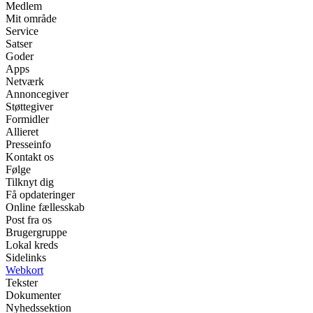
Medlem
Mit område
Service
Satser
Goder
Apps
Netværk
Annoncegiver
Støttegiver
Formidler
Allieret
Presseinfo
Kontakt os
Følge
Tilknyt dig
Få opdateringer
Online fællesskab
Post fra os
Brugergruppe
Lokal kreds
Sidelinks
Webkort
Tekster
Dokumenter
Nyhedssektion