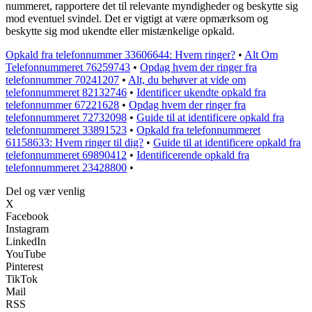
nummeret, rapportere det til relevante myndigheder og beskytte sig
mod eventuel svindel. Det er vigtigt at være opmærksom og
beskytte sig mod ukendte eller mistænkelige opkald.
Opkald fra telefonnummer 33606644: Hvem ringer?
•
Alt Om
Telefonnummeret 76259743
•
Opdag hvem der ringer fra
telefonnummer 70241207
•
Alt, du behøver at vide om
telefonnummeret 82132746
•
Identificer ukendte opkald fra
telefonnummer 67221628
•
Opdag hvem der ringer fra
telefonnummeret 72732098
•
Guide til at identificere opkald fra
telefonnummeret 33891523
•
Opkald fra telefonnummeret
61158633: Hvem ringer til dig?
•
Guide til at identificere opkald fra
telefonnummeret 69890412
•
Identificerende opkald fra
telefonnummeret 23428800
•
Del og vær venlig
X
Facebook
Instagram
LinkedIn
YouTube
Pinterest
TikTok
Mail
RSS