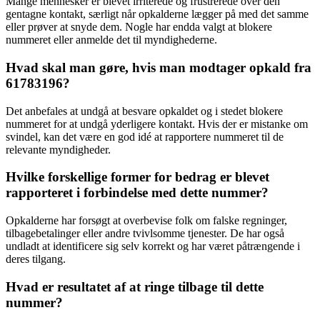
Mange mennesker er blevet irriterede og frustrerede over den
gentagne kontakt, særligt når opkalderne lægger på med det samme
eller prøver at snyde dem. Nogle har endda valgt at blokere
nummeret eller anmelde det til myndighederne.
Hvad skal man gøre, hvis man modtager opkald fra
61783196?
Det anbefales at undgå at besvare opkaldet og i stedet blokere
nummeret for at undgå yderligere kontakt. Hvis der er mistanke om
svindel, kan det være en god idé at rapportere nummeret til de
relevante myndigheder.
Hvilke forskellige former for bedrag er blevet
rapporteret i forbindelse med dette nummer?
Opkalderne har forsøgt at overbevise folk om falske regninger,
tilbagebetalinger eller andre tvivlsomme tjenester. De har også
undladt at identificere sig selv korrekt og har været påtrængende i
deres tilgang.
Hvad er resultatet af at ringe tilbage til dette
nummer?