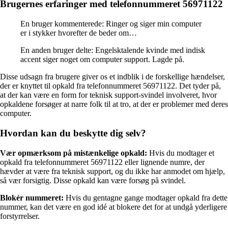
Brugernes erfaringer med telefonnummeret 56971122
En bruger kommenterede: Ringer og siger min computer
er i stykker hvorefter de beder om…
En anden bruger delte: Engelsktalende kvinde med indisk
accent siger noget om computer support. Lagde på.
Disse udsagn fra brugere giver os et indblik i de forskellige hændelser,
der er knyttet til opkald fra telefonnummeret 56971122. Det tyder på,
at der kan være en form for teknisk support-svindel involveret, hvor
opkaldene forsøger at narre folk til at tro, at der er problemer med deres
computer.
Hvordan kan du beskytte dig selv?
Vær opmærksom på mistænkelige opkald:
Hvis du modtager et
opkald fra telefonnummeret 56971122 eller lignende numre, der
hævder at være fra teknisk support, og du ikke har anmodet om hjælp,
så vær forsigtig. Disse opkald kan være forsøg på svindel.
Blokér nummeret:
Hvis du gentagne gange modtager opkald fra dette
nummer, kan det være en god idé at blokere det for at undgå yderligere
forstyrrelser.