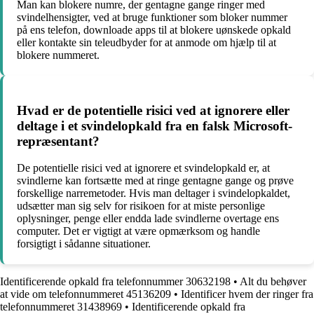
Man kan blokere numre, der gentagne gange ringer med
svindelhensigter, ved at bruge funktioner som bloker nummer
på ens telefon, downloade apps til at blokere uønskede opkald
eller kontakte sin teleudbyder for at anmode om hjælp til at
blokere nummeret.
Hvad er de potentielle risici ved at ignorere eller
deltage i et svindelopkald fra en falsk Microsoft-
repræsentant?
De potentielle risici ved at ignorere et svindelopkald er, at
svindlerne kan fortsætte med at ringe gentagne gange og prøve
forskellige narremetoder. Hvis man deltager i svindelopkaldet,
udsætter man sig selv for risikoen for at miste personlige
oplysninger, penge eller endda lade svindlerne overtage ens
computer. Det er vigtigt at være opmærksom og handle
forsigtigt i sådanne situationer.
Identificerende opkald fra telefonnummer 30632198
•
Alt du behøver
at vide om telefonnummeret 45136209
•
Identificer hvem der ringer fra
telefonnummeret 31438969
•
Identificerende opkald fra