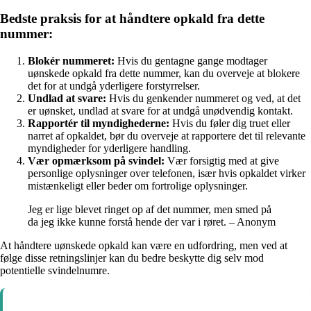
Bedste praksis for at håndtere opkald fra dette
nummer:
Blokér nummeret:
Hvis du gentagne gange modtager
uønskede opkald fra dette nummer, kan du overveje at blokere
det for at undgå yderligere forstyrrelser.
Undlad at svare:
Hvis du genkender nummeret og ved, at det
er uønsket, undlad at svare for at undgå unødvendig kontakt.
Rapportér til myndighederne:
Hvis du føler dig truet eller
narret af opkaldet, bør du overveje at rapportere det til relevante
myndigheder for yderligere handling.
Vær opmærksom på svindel:
Vær forsigtig med at give
personlige oplysninger over telefonen, især hvis opkaldet virker
mistænkeligt eller beder om fortrolige oplysninger.
Jeg er lige blevet ringet op af det nummer, men smed på
da jeg ikke kunne forstå hende der var i røret. – Anonym
At håndtere uønskede opkald kan være en udfordring, men ved at
følge disse retningslinjer kan du bedre beskytte dig selv mod
potentielle svindelnumre.